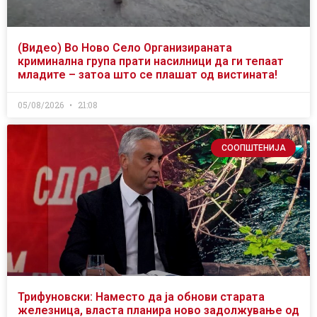
(Видео) Во Ново Село Организираната
криминална група прати насилници да ги тепаат
младите – затоа што се плашат од вистината!
05/08/2026
21:08
СООПШТЕНИЈА
Трифуновски: Наместо да ја обнови старата
железница, власта планира ново задолжување од