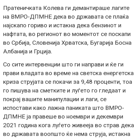
Пратеничката Колева ги демантираше лагите
на ВМРО-ДПМНЕ дека во државата се плаќа
најскапо гориво и истакна дека бензинот и
нафтата, во регионот во моментот се поскапи
во Србија, Словенија Хрватска, Бугарија Босна
Албанија и Грција.
Со сите интервенции што ги направи и ќе ги
прави владата во време на светска енергетска
криза струјата се покачи за 9,48 проценти, тоа
го пишува на сметките и луѓето го гледаат и
покрај вашите манипулации и лаги, се
испостави како лажна паниката што ВМРО-
ДПМНЕ ја правеше во ноември и декември
2021 година кога луѓето живееја во страв дека
во државата воопшто ќе нема струја, истакна