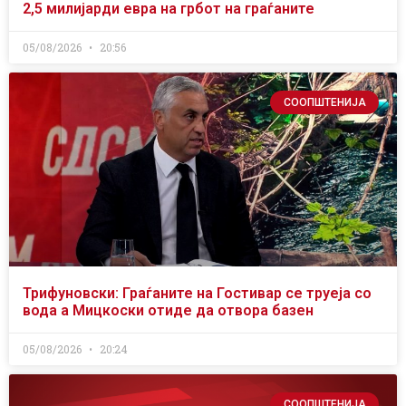
2,5 милијарди евра на грбот на граѓаните
05/08/2026
20:56
СООПШТЕНИЈА
Трифуновски: Граѓаните на Гостивар се труеја со
вода а Мицкоски отиде да отвора базен
05/08/2026
20:24
СООПШТЕНИЈА