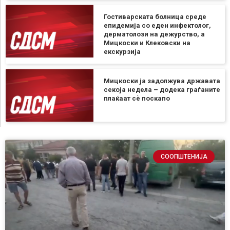
Гостиварската болница среде
епидемија со еден инфектолог,
дерматолози на дежурство, а
Мицкоски и Клековски на
екскурзија
Мицкоски ја задолжува државата
секоја недела – додека граѓаните
плаќаат сѐ поскапо
СООПШТЕНИЈА