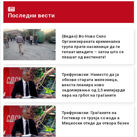
Последни вести
(Видео) Во Ново Село
Организираната криминална
група прати насилници да ги
тепаат младите – затоа што се
плашат од вистината!
Трифуновски: Наместо да ја
обнови старата железница,
власта планира ново
задолжување од 2,5 милијарди
евра на грбот на граѓаните
Трифуновски: Граѓаните на
Гостивар се труеја со вода а
Мицкоски отиде да отвора базен