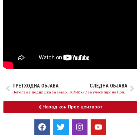
ПРЕТХОДНА ОБЈАВА
СЛЕДНА ОБЈАВА
Поголема поддршка за земјоделците, 500 милиони денари за интервентниот фонд, 100% зелена нафта
КОНКУРС за учесници на Политичката академија за социјална демократија во 2022 година
Назад кон Прес центарот