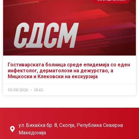
Гостиварската болница среде епидемија со еден
инфектолог, дерматолози на дежурство, а
Мицкоски и Клековски на екскурзија
05/08/2026
18:42
ул. Бихаќка бр. 8, Скопје, Република Северна
Македонија