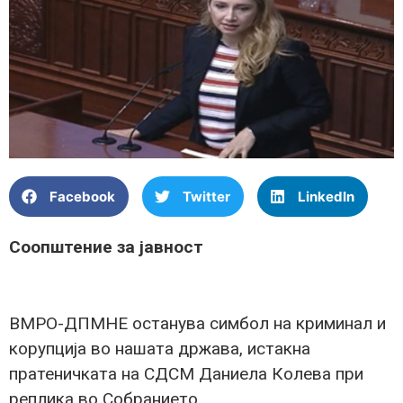
Facebook
Twitter
LinkedIn
Соопштение за јавност
ВМРО-ДПМНЕ останува симбол на криминал и
корупција во нашата држава, истакна
пратеничката на СДСМ Даниела Колева при
реплика во Собранието.