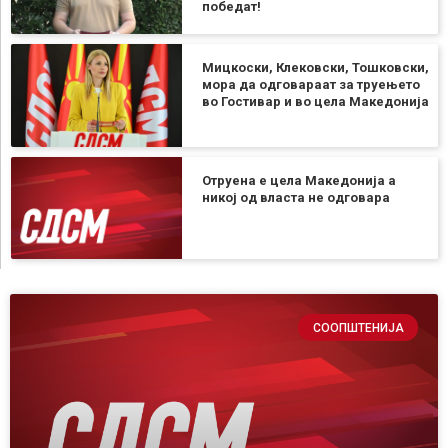
победат!
Мицкоски, Клековски, Тошковски,
мора да одговараат за труењето
во Гостивар и во цела Македонија
Отруена е цела Македонија а
никој од власта не одговара
СООПШТЕНИЈА