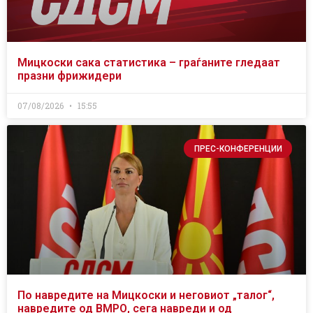
Мицкоски сака статистика – граѓаните гледаат
празни фрижидери
07/08/2026
15:55
ПРЕС-КОНФЕРЕНЦИИ
По навредите на Мицкоски и неговиот „талог“,
навредите од ВМРО, сега навреди и од