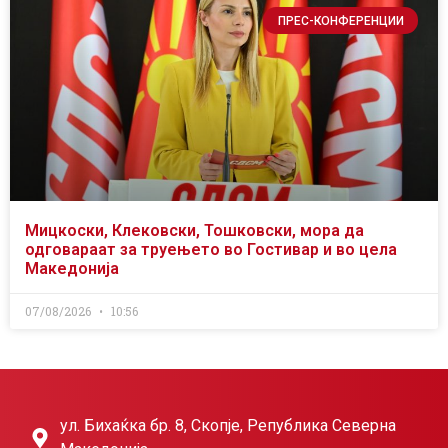
ПРЕС-КОНФЕРЕНЦИИ
Мицкоски, Клековски, Тошковски, мора да
одговараат за труењето во Гостивар и во цела
Македонија
07/08/2026
10:56
ул. Бихаќка бр. 8, Скопје, Република Северна