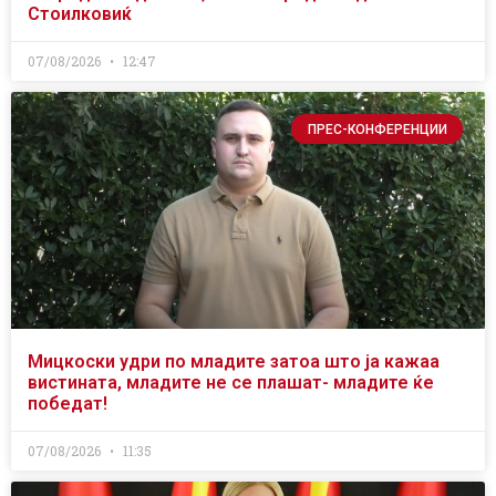
Стоилковиќ
07/08/2026
12:47
ПРЕС-КОНФЕРЕНЦИИ
Мицкоски удри по младите затоа што ја кажаа
вистината, младите не се плашат- младите ќе
победат!
07/08/2026
11:35