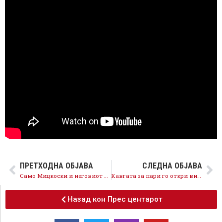
ПРЕТХОДНА ОБЈАВА
СЛЕДНА ОБЈАВА
Само Мицкоски и неговиот коалициски партнер Апасиев се против ЕУ
Кавгата за пари го откри вистинското лице на Арсовска и Мицкоски
Назад кон Прес центарот