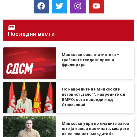
Последни вести
Мицкоски сака статистика –
граѓаните гледаат празни
фрижидери
По навредите на Мицкоски и
неговиот „талог“, навредите од
ВМРО, сега навреди и од
Стоилковиќ
Мицкоски удри по младите затоа
што ја кажаа вистината, младите
не се плашат- младите ќе