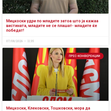
Мицкоски удри по младите затоа што ја кажаа
вистината, младите не се плашат- младите ќе
победат!
07/08/2026
11:35
ПРЕС-КОНФЕРЕНЦИИ
Мицкоски, Клековски, Тошковски, мора да