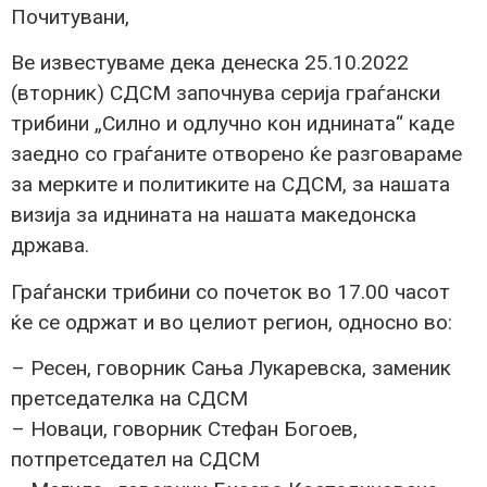
Почитувани,
Ве известуваме дека денеска 25.10.2022
(вторник) СДСМ започнува серија граѓански
трибини „Силно и одлучно кон иднината“ каде
заедно со граѓаните отворено ќе разговараме
за мерките и политиките на СДСМ, за нашата
визија за иднината на нашата македонска
држава.
Граѓански трибини со почеток во 17.00 часот
ќе се одржат и во целиот регион, односно во:
– Ресен, говорник Сања Лукаревска, заменик
претседателка на СДСМ
– Новаци, говорник Стефан Богоев,
потпретседател на СДСМ