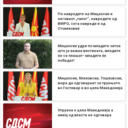
По навредите на Мицкоски и
неговиот „талог“, навредите од
ВМРО, сега навреди и од
Стоилковиќ
Мицкоски удри по младите затоа
што ја кажаа вистината, младите
не се плашат- младите ќе
победат!
Мицкоски, Клековски, Тошковски,
мора да одговараат за труењето
во Гостивар и во цела Македонија
Отруена е цела Македонија а
никој од власта не одговара