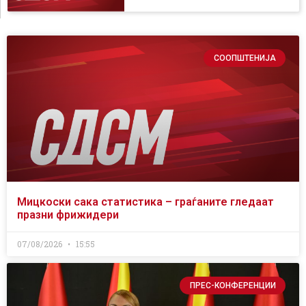
СООПШТЕНИЈА
Мицкоски сака статистика – граѓаните гледаат
празни фрижидери
07/08/2026
15:55
ПРЕС-КОНФЕРЕНЦИИ