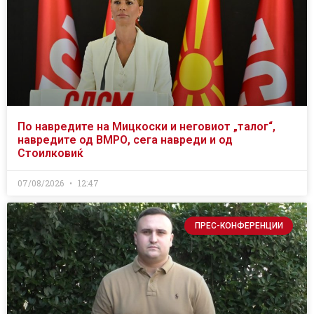
По навредите на Мицкоски и неговиот „талог“,
навредите од ВМРО, сега навреди и од
Стоилковиќ
07/08/2026
12:47
ПРЕС-КОНФЕРЕНЦИИ