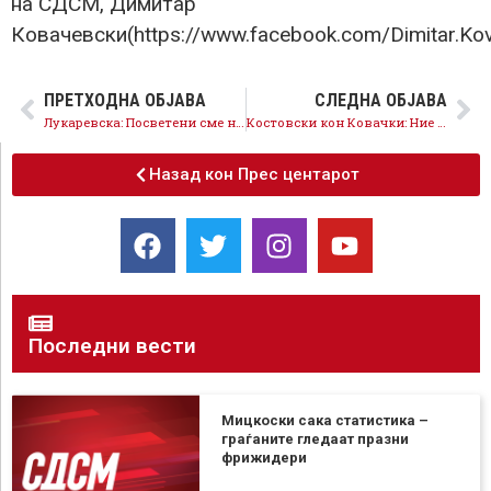
на СДСМ, Димитар
Ковачевски(https://www.facebook.com/Dimitar.Kov
ПРЕТХОДНА ОБЈАВА
СЛЕДНА ОБЈАВА
Лукаревска: Посветени сме на заштита на стандардот на граѓаните, на компаниите, поддршка на ранливите граѓани
Костовски кон Ковачки: Ние сме дел од НАТО, ќе станеме дел и од ЕУ, вие сте заглавени со Ванчо Михајлов
Назад кон Прес центарот
Последни вести
Мицкоски сака статистика –
граѓаните гледаат празни
фрижидери