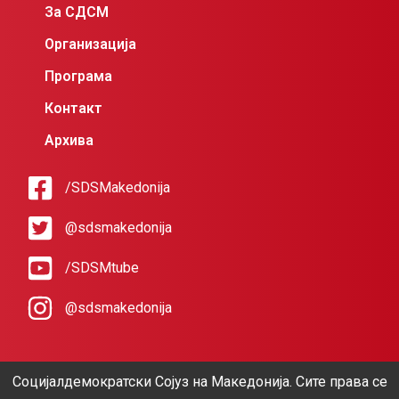
За СДСМ
Организација
Програма
Контакт
Архива
/SDSMakedonija
@sdsmakedonija
/SDSMtube
@sdsmakedonija
Социјалдемократски Сојуз на Македонија. Сите права се