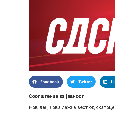
Facebook
Twitter
L
Соопштение за јавност
Нов ден, нова лажна вест од скапо