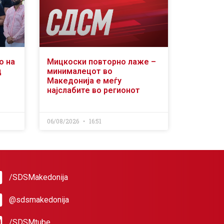
о на
Мицкоски повторно лаже –
д
минималецот во
Македонија е меѓу
најслабите во регионот
06/08/2026
16:51
/SDSMakedonija
@sdsmakedonija
/SDSMtube