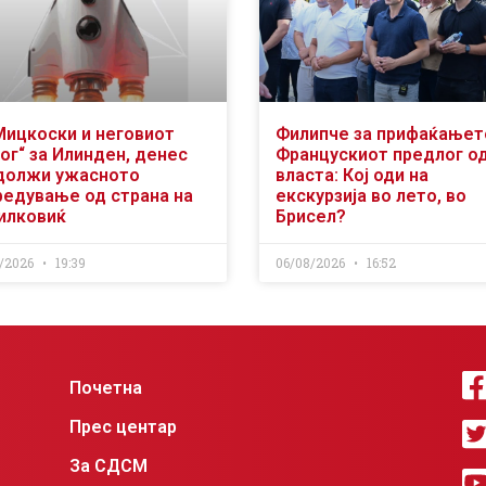
Мицкоски и неговиот
Филипче за прифаќањет
ог“ за Илинден, денес
Францускиот предлог о
должи ужасното
власта: Кој оди на
редување од страна на
екскурзија во лето, во
илковиќ
Брисел?
/2026
19:39
06/08/2026
16:52
Почетна
Прес центар
За СДСМ