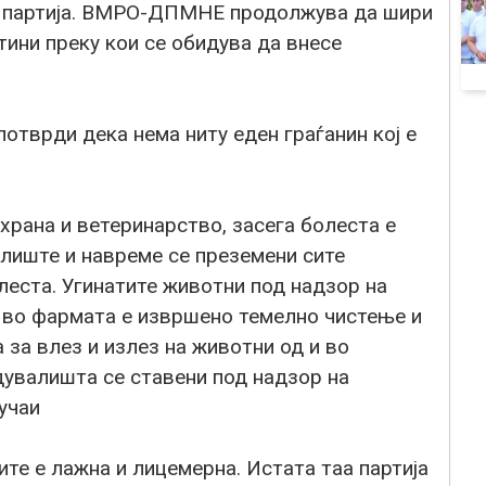
а партија. ВМРО-ДПМНЕ продолжува да шири
ини преку кои се обидува да внесе
отврди дека нема ниту еден граѓанин кој е
храна и ветеринарство, засега болеста е
алиште и навреме се преземени сите
леста. Угинатите животни под надзор на
, во фармата е извршено темелно чистење и
 за влез и излез на животни од и во
увалишта се ставени под надзор на
учаи
е е лажна и лицемерна. Истата таа партија