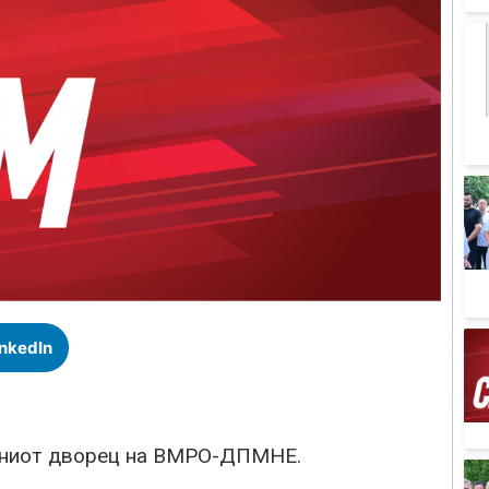
inkedIn
цениот дворец на ВМРО-ДПМНЕ.