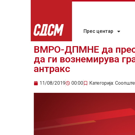
Прес центар
ВМРО-ДПМНЕ да прест
да ги вознемирува гра
антракс
11/08/2019
00:00
Категорија:
Соопште