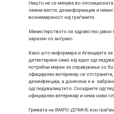
Ништо не се менува во опозицискат
лажни вести, дезинформации и невист
вознемиреност кај граѓаните.
Министерството за здравство јавно п
заразен со антракс.
Како што информира и Агенцијата за 
детектирана само кај едно одгледув
потребни мерки за справување со бо
официјален ветеринар се отстранети
дезинфекција, а донесена е и забрана
одгледувалиштето. Соседните одглед
официјален ветеринар и нема нови сл
Грижата на ВМРО-ДПМНЕ кон граѓанит