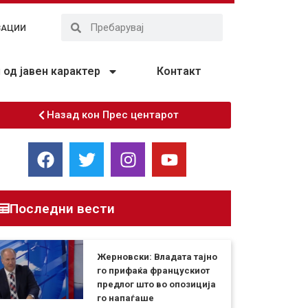
ЗАЦИИ
од јавен карактер
Контакт
Назад кон Прес центарот
Последни вести
Жерновски: Владата тајно
го прифаќа францускиот
предлог што во опозиција
го напаѓаше