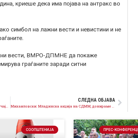
дина, криеше дека има појава на антракс во
о симбол на лажни вести и невистини и не
раѓаните.
жни вести, ВМРО-ДПМНЕ да покаже
емирува граѓаните заради ситни
СЛЕДНА ОБЈАВА
Истрагата мора да ги лоцира сите вмешани во случајот од прв до последен, вклучително и тајкуните од режимот
Михаиловски: Младинска акција на СДММ, донираме книги во библиотеките низ државата по повод Меѓународниот ден на младите
СООПШТЕНИЈА
ПРЕС-КОНФЕРЕНЦ