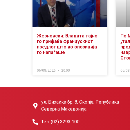
Жерновски: Владата тајно
По 
го прифаќа францускиот
„тал
предлог што во опозиција
про
го напаѓаше
нав
Сто
06/08/2026
20:05
06/08
ул. Бихаќка бр. 8, Скопје, Република
Северна Македонија
Тел. (02) 3293 100