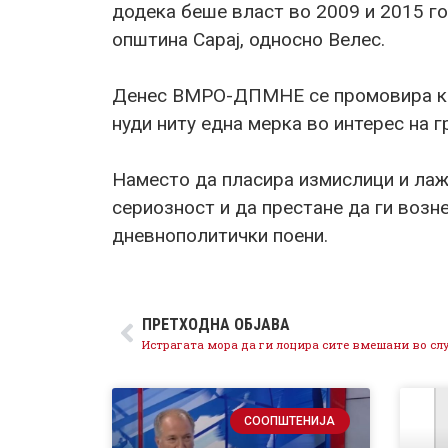
додека беше власт во 2009 и 2015 го
општина Сарај, односно Велес.
Денес ВМРО-ДПМНЕ се промовира как
нуди ниту една мерка во интерес на г
Наместо да пласира измислици и ла
сериозност и да престане да ги возн
дневнополитички поени.
ПРЕТХОДНА ОБЈАВА
СООПШТЕНИЈА