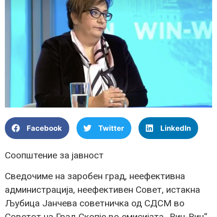
Facebook
Twitter
LinkedIn
Соопштение за јавност
Сведочиме на заробен град, неефективна
администрација, неефективен Совет, истакна
Љубица Јанчева советничка од СДСМ во
Советот на Град Скопје во емисијата „Вин-Вин“