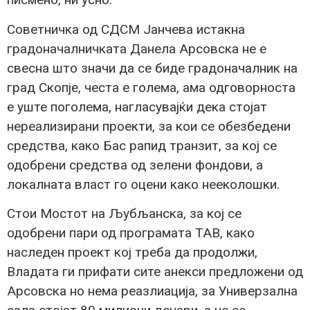
Советничка од СДСМ Јанчева истакна
градоначалничката Данела Арсовска не е
свесна што значи да се биде градоначалник на
град Скопје, честа е голема, ама одговорноста
е уште поголема, нагласувајќи дека стојат
нереализирани проекти, за кои се обезбедени
средства, како Бас рапид транзит, за кој се
одобрени средства од зелени фондови, а
локалната власт го оцени како нееколошки.
Стои Мостот на Љубљанска, за кој се
одобрени пари од програмата ТАВ, како
наследен проект кој треба да продолжи,
Владата ги прифати сите анекси предложени од
Арсовска но нема реазлиација, за Универзална