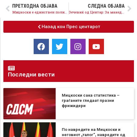
ПРЕТХОДНА ОБЈАВА
СЛЕДНА ОБЈАВА
Мицкоски е единствен политичар во светот што се радува што успеал да блокира помош од 100 милиони евра во време на криза
Зечевиќ од Центар: За македонската младина имаме обврска да обезбедиме европска иднина
Назад кон Прес центарот
Последни вести
Мицкоски сака статистика –
граѓаните гледаат празни
фрижидери
По навредите на Мицкоски и
неговиот „талог“, навредите од