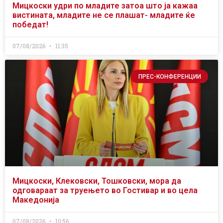
Мицкоски удри по младите затоа што ја кажаа
вистината, младите не се плашат- младите ќе
победат!
07/08/2026
11:35
ПРЕС-КОНФЕРЕНЦИИ
Мицкоски, Клековски, Тошковски, мора да
одговараат за труењето во Гостивар и во цела
Македонија
07/08/2026
10:56