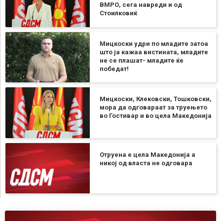
ВМРО, сега навреди и од
Стоилковиќ
Мицкоски удри по младите затоа
што ја кажаа вистината, младите
не се плашат- младите ќе
победат!
Мицкоски, Клековски, Тошковски,
мора да одговараат за труењето
во Гостивар и во цела Македонија
Отруена е цела Македонија а
никој од власта не одговара