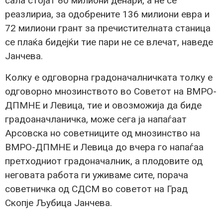
сала стојат 80 милиони денари, а не се
реазлириа, за одобрените 136 милиони евра и
72 милиони грант за пречистителната станица
се плаќа бидејќи тие пари не се влечат, наведе
Јанчева.
Колку е одговорна градоначалничката толку е
одговорно мнозинството во Советот на ВМРО-
ДПМНЕ и Левица, тие и овозможија да биде
градоаначланичка, може сега ја напаѓаат
Арсовска но советниците од мнозинство на
ВМРО-ДПМНЕ и Левица до вчера го напаѓаа
претходниот градоначалник, а плодовите од
неговата работа ги уживаме сите, порача
советничка од СДСМ во советот на Град
Скопје Љубица Јанчева.