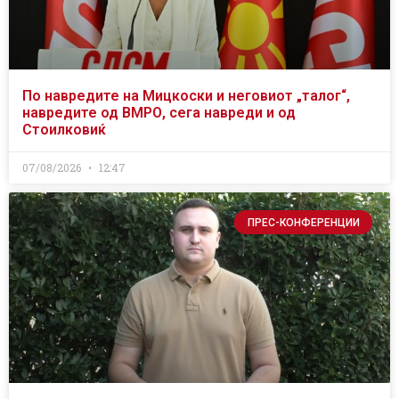
По навредите на Мицкоски и неговиот „талог“,
навредите од ВМРО, сега навреди и од
Стоилковиќ
07/08/2026
12:47
ПРЕС-КОНФЕРЕНЦИИ