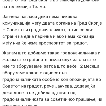
на телевизија Телма.
Јанчева нагласи дека нема никаква
комуникација меѓу двата органа на Град Скопје
– Советот и градоначалникот, а тие се две
страни на една паричка и ако нема кохезија
меѓу нив ќе нема просперитет за градот.
Жалам што добивме таква градоначалничка и
жалам што граѓаните немаа слух за она што
ние го зборувавме, затоа што веќе 12 месеци
зборуваме каков е односот на
градоначалниката особено кон опозицијата во
Советот на градот, рече Јанчева, додавајќи
дека досега не добила одговор од
градоначалничката за советничко прашање, ни
писмено, ни усно.