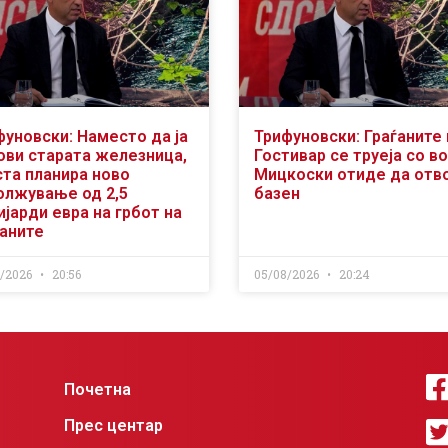
фуновски: Наместо да ја
Трифуновски: Граѓаните 
ови старата железница,
Гостивар се труеја со во
ста планира ново
Мицкоски отиде да отв
олжување од 2,5
базен
јарди евра на грбот на
ѓаните
8/2026
20:56
05/08/2026
20:24
Почетна
Прес центар