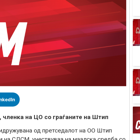
inkedIn
 членка на ЦО со граѓаните на Штип
ридружувана од претседалот на ОО Штип
и на СДСМ, учествуваа на маалска средба со