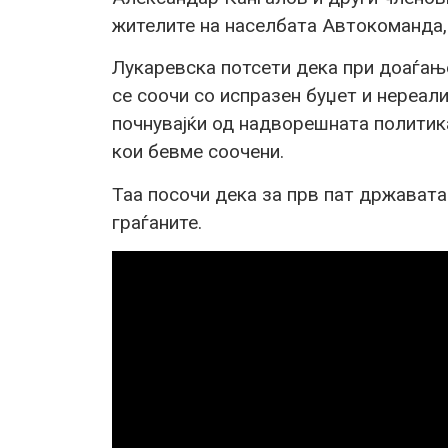
жителите на населбата Автокоманда,
Лукаревска потсети дека при доаѓањ
се соочи со испразен буџет и нереал
почнувајќи од надворешната политик
кои бевме соочени.
Таа посочи дека за прв пат државата
граѓаните.