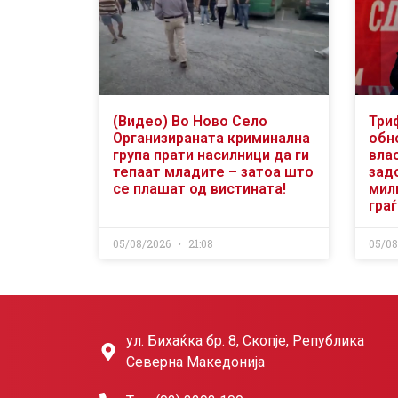
(Видео) Во Ново Село
Три
Организираната криминална
обн
група прати насилници да ги
вла
тепаат младите – затоа што
зад
се плашат од вистината!
мили
гра
05/08/2026
21:08
05/0
ул. Бихаќка бр. 8, Скопје, Република
Северна Македонија