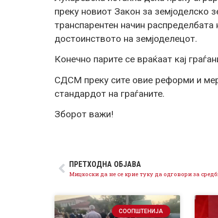
преку новиот Закон за земјоделско з
транспарентен начин распределбата н
достоинството на земјоделецот.
Конечно парите се враќаат кај граѓан
СДСМ преку сите овие реформи и мер
стандардот на граѓаните.
Зборот важи!
ПРЕТХОДНА ОБЈАВА
СООПШТЕНИЈА