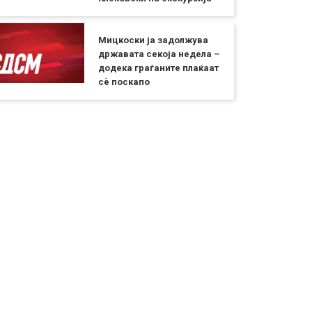
Мицкоски ја задолжува
државата секоја недела –
додека граѓаните плаќаат
сѐ поскапо