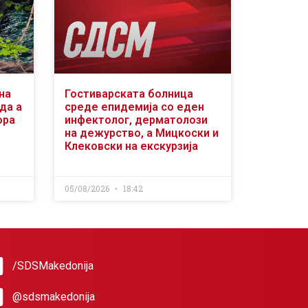
на
Гостиварската болница
да а
среде епидемија со еден
ора
инфектолог, дерматолози
на дежурство, а Мицкоски и
Клековски на екскурзија
05/08/2026
18:42
/SDSMakedonija
@sdsmakedonija