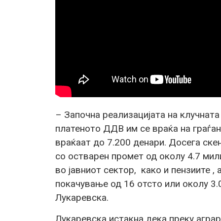
– Започна реализацијата на клучната
платеното ДДВ им се враќа на граѓани
враќаат до 7.200 денари. Досега ске
со остварен промет од околу 4.7 мил
во јавниот сектор, како и пензиите ,
покачување од 16 отсто или околу 3.
Лукаревска.
Лукаревска истакна дека преку аграр