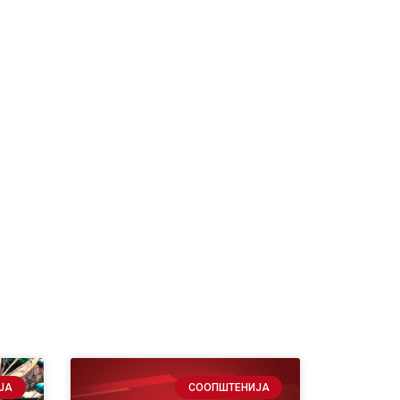
ЈА
СООПШТЕНИЈА