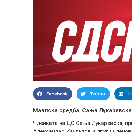
Facebook
Twitter
L
Маалска средба, Сања Лукаревска,
Членката на ЦО Сања Лукаревска, п
Александар Кангалов и други членов