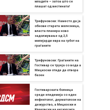
младите – затоа што се
плашат од вистината!
Трифуновски: Наместо да ја
обнови старата железница,
власта планира ново
задолжување од 2,5
милијарди евра на грбот на
граѓаните
Трифуновски: Граѓаните на
Гостивар се труеја со вода а
Мицкоски отиде да отвора
базен
Гостиварската болница
среде епидемија со еден
инфектолог, дерматолози на
дежурство, а Мицкоски и
Клековски на екскурзија