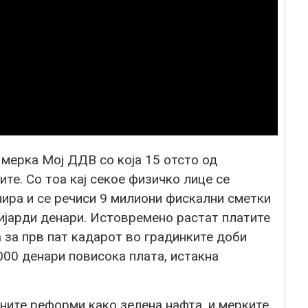
 мерка Мој ДДВ со која 15 отсто од
те. Со тоа кај секое физичко лице се
нира и се речиси 9 милиони фискални сметки
ијарди денари. Истовремено растат платите
 а за прв пат кадарот во градинките доби
000 денари повисока плата, истакна
ните реформи како зелена нафта, и мерките