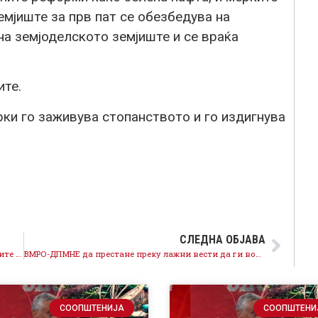
емјиште за прв пат се обезбедува на
а земјоделското земјиште и се враќа
ите.
ки го заживува стопанството и го издигнува
СЛЕДНА ОБЈАВА
Мицкоски да не се крие туку да одговори за средбите со лицата на снимката и со авторот на текстовите од италијанскиот медиум?
ВМРО-ДПМНЕ да престане преку лажни вести да ги вознемирува граѓаните, нема заразени со антракс
СООПШТЕНИЈА
СООПШТЕНИ