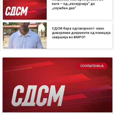
лаги – од „екскурзија“ до
„службен дел“
СДСМ бара одговорност- како
доверливи документи од полиција
завршија во ВМРО?
СООПШТЕНИЈА