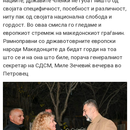
нациите, државите членки не губат ништо од
својата специфичност, посебност и различност,
ниту пак од својата национална слобода и
гордост. Во оваа смисла го гледаме и
европкиот стремеж на македонскиот граѓанин.
Рамноправни со државотоврните европски
народи Македонците да бидат горди на тоа
што се и на она што биле, порача генералниот
секретар на СДСМ, Миле Зечевиќ вечерва во
Петровец