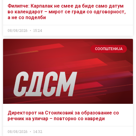
Филипче: Карпалак не смее да биде само датум
во календарот – мирот се гради со одговорност,
а не со поделби
08/08/2026
15:24
СООПШТЕНИЈА
Директорот на Стоилковиќ за образование со
речник на уличар – повторно со навреди
08/08/2026
14:32