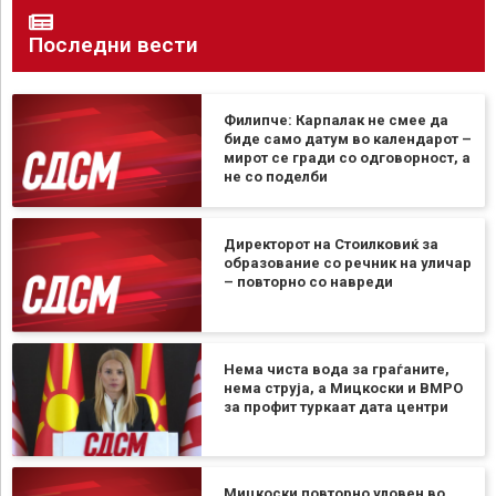
Последни вести
Филипче: Карпалак не смее да
биде само датум во календарот –
мирот се гради со одговорност, а
не со поделби
Директорот на Стоилковиќ за
образование со речник на уличар
– повторно со навреди
Нема чиста вода за граѓаните,
нема струја, а Мицкоски и ВМРО
за профит туркаат дата центри
Мицкоски повторно уловен во