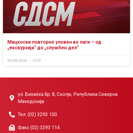
Мицкоски повторно уловен во лаги – од
„екскурзија“ до „службен дел“
08/08/2026
12:55
ул. Бихаќка бр. 8, Скопје, Република Северна
Македонија
Тел. (02) 3293 100
Факс (02) 3293 114