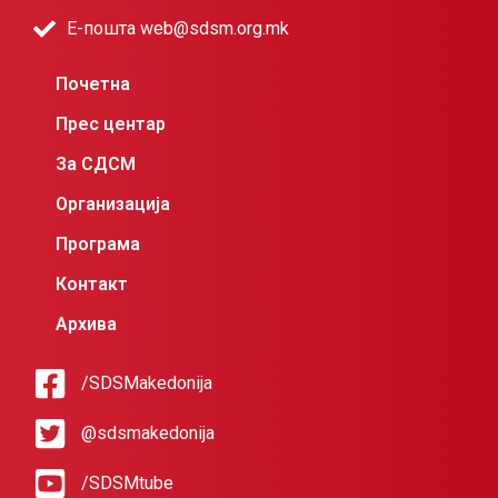
Е-пошта web@sdsm.org.mk
Почетна
Прес центар
За СДСМ
Организација
Програма
Контакт
Архива
/SDSMakedonija
@sdsmakedonija
/SDSMtube