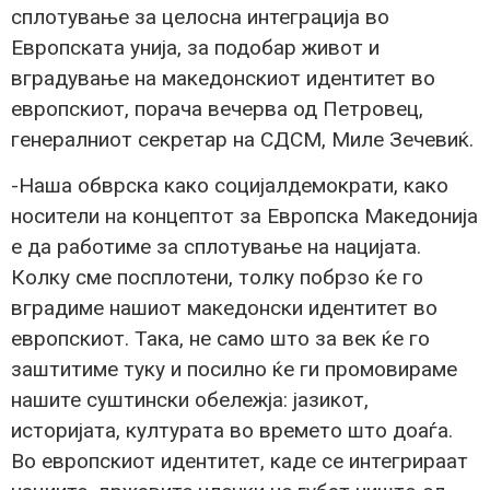
сплотување за целосна интеграција во
Европската унија, за подобар живот и
вградување на македонскиот идентитет во
европскиот, порача вечерва од Петровец,
генералниот секретар на СДСМ, Миле Зечевиќ.
-Наша обврска како социјалдемократи, како
носители на концептот за Европска Македонија
е да работиме за сплотување на нацијата.
Колку сме посплотени, толку побрзо ќе го
вградиме нашиот македонски идентитет во
европскиот. Така, не само што за век ќе го
заштитиме туку и посилно ќе ги промовираме
нашите суштински обележја: јазикот,
историјата, културата во времето што доаѓа.
Во европскиот идентитет, каде се интегрираат