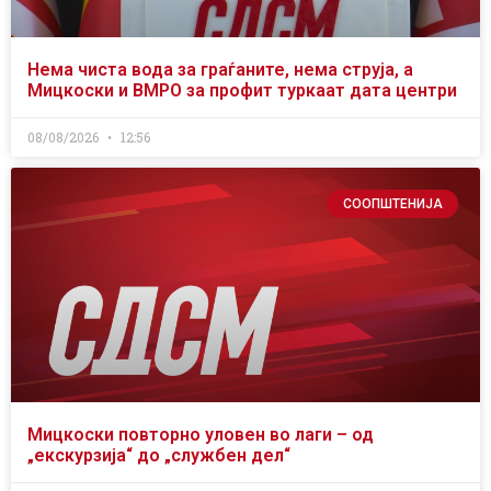
Нема чиста вода за граѓаните, нема струја, а
Мицкоски и ВМРО за профит туркаат дата центри
08/08/2026
12:56
СООПШТЕНИЈА
Мицкоски повторно уловен во лаги – од
„екскурзија“ до „службен дел“