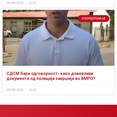
08/08/2026
12:55
СООПШТЕНИЈА
СДСМ бара одговорност- како доверливи
документи од полиција завршија во ВМРО?
08/08/2026
12:28