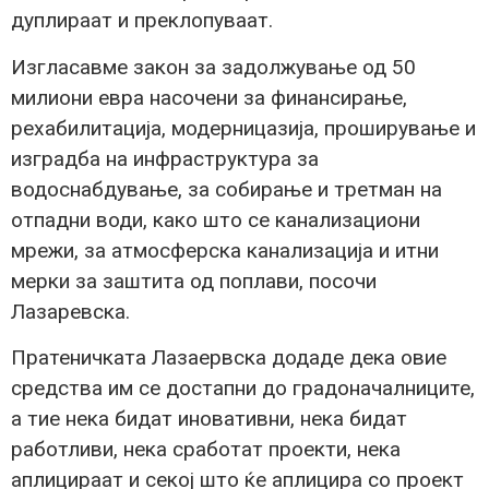
дуплираат и преклопуваат.
Изгласавме закон за задолжување од 50
милиони евра насочени за финансирање,
рехабилитација, модерницазија, проширување и
изградба на инфраструктура за
водоснабдување, за собирање и третман на
отпадни води, како што се канализациони
мрежи, за атмосферска канализација и итни
мерки за заштита од поплави, посочи
Лазаревска.
Пратеничката Лазаервска додаде дека овие
средства им се достапни до градоначалниците,
а тие нека бидат иновативни, нека бидат
работливи, нека сработат проекти, нека
аплицираат и секој што ќе аплицира со проект