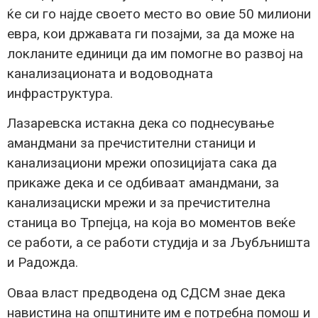
ќе си го најде своето место во овие 50 милиони
евра, кои државата ги позајми, за да може на
локланите единици да им помогне во развој на
канализационата и водоводната
инфраструктура.
Лазаревска истакна дека со поднесување
амандмани за пречистителни станици и
канализациони мрежи опозицијата сака да
прикаже дека и се одбиваат амандмани, за
канализациски мрежи и за пречистителна
станица во Трпејца, на која во моментов веќе
се работи, а се работи студија и за Љубљништа
и Радожда.
Оваа власт предводена од СДСМ знае дека
навистина на општините им е потребна помош и