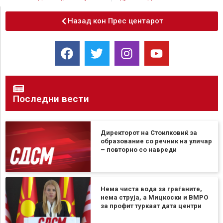
Назад кон Прес центарот
Последни вести
Директорот на Стоилковиќ за
образование со речник на уличар
– повторно со навреди
Нема чиста вода за граѓаните,
нема струја, а Мицкоски и ВМРО
за профит туркаат дата центри