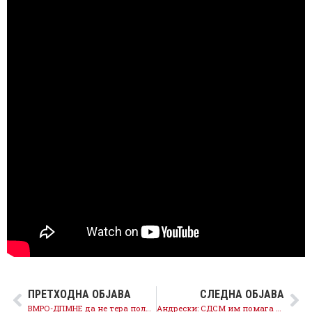
ПРЕТХОДНА ОБЈАВА
СЛЕДНА ОБЈАВА
ВМРО-ДПМНЕ да не тера политика и пласира дополнителна паника, дојавите за бомби се хибридни напади врз институциите
Андрески: СДСМ им помага на граѓаните, ВМРО-ДПМНЕ прави хаос и блокади