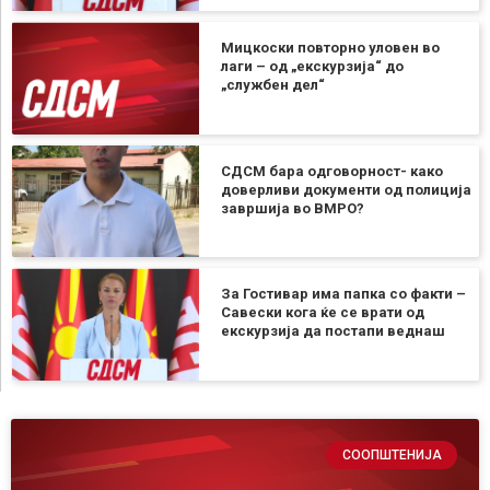
Мицкоски повторно уловен во
лаги – од „екскурзија“ до
„службен дел“
СДСМ бара одговорност- како
доверливи документи од полиција
завршија во ВМРО?
За Гостивар има папка со факти –
Савески кога ќе се врати од
екскурзија да постапи веднаш
СООПШТЕНИЈА