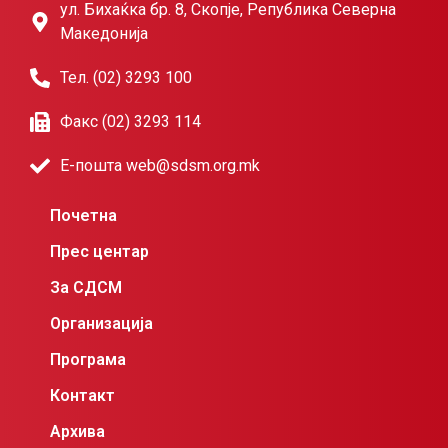
ул. Бихаќка бр. 8, Скопје, Република Северна
Македонија
Тел. (02) 3293 100
Факс (02) 3293 114
Е-пошта web@sdsm.org.mk
Почетна
Прес центар
За СДСМ
Организација
Програма
Контакт
Архива