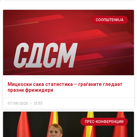
СООПШТЕНИЈА
Мицкоски сака статистика – граѓаните гледаат
празни фрижидери
07/08/2026
15:55
ПРЕС-КОНФЕРЕНЦИИ