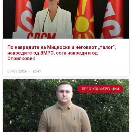
По навредите на Мицкоски и неговиот „талог“,
навредите од ВМРО, сега навреди и од
Стоилковиќ
07/08/2026
12:47
ПРЕС-КОНФЕРЕНЦИИ