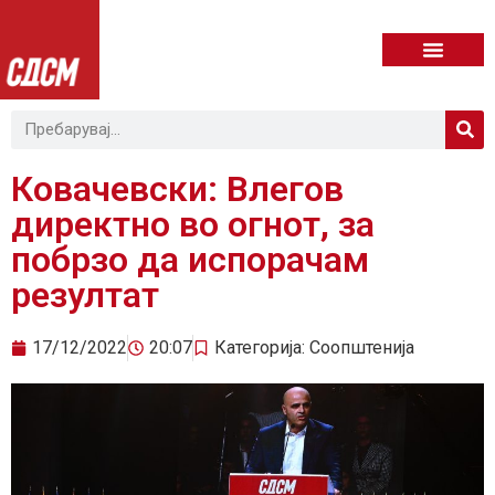
Ковачевски: Влегов
директно во огнот, за
побрзо да испорачам
резултат
17/12/2022
20:07
Категорија:
Соопштенија