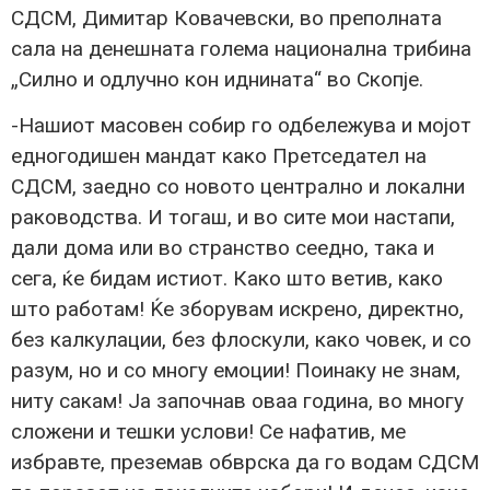
СДСМ, Димитар Ковачевски, во преполната
сала на денешната голема национална трибина
„Силно и одлучно кон иднината“ во Скопје.
-Нашиот масовен собир го одбележува и мојот
едногодишен мандат како Претседател на
СДСМ, заедно со новото централно и локални
раководства. И тогаш, и во сите мои настапи,
дали дома или во странство сеедно, така и
сега, ќе бидам истиот. Како што ветив, како
што работам! Ќе зборувам искрено, директно,
без калкулации, без флоскули, како човек, и со
разум, но и со многу емоции! Поинаку не знам,
ниту сакам! Ја започнав оваа година, во многу
сложени и тешки услови! Се нафатив, ме
избравте, преземав обврска да го водам СДСМ