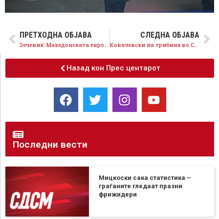
ПРЕТХОДНА ОБЈАВА
СЛЕДНА ОБЈАВА
Зечевиќ: Македонската европска иднина е борба за младиот човек, нашиот 4-ти Илинден!
Ковачевски на трибина во Скопје: Ефикасните и одржливи политики на СДСМ значат подобра сегашност и иднина!
Назад кон Прес центарот
Последни вести
Мицкоски сака статистика –
граѓаните гледаат празни
фрижидери