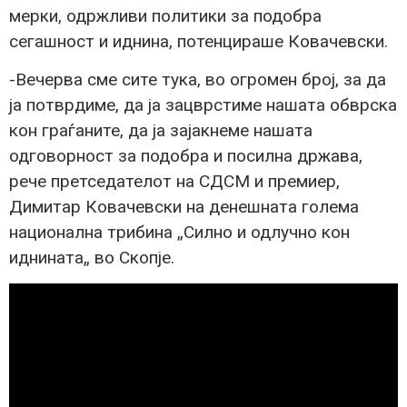
мерки, одржливи политики за подобра
сегашност и иднина, потенцираше Ковачевски.
-Вечерва сме сите тука, во огромен број, за да
ја потврдиме, да ја зацврстиме нашата обврска
кон граѓаните, да ја зајакнеме нашата
одговорност за подобра и посилна држава,
рече претседателот на СДСМ и премиер,
Димитар Ковачевски на денешната голема
национална трибина „Силно и одлучно кон
иднината„ во Скопје.