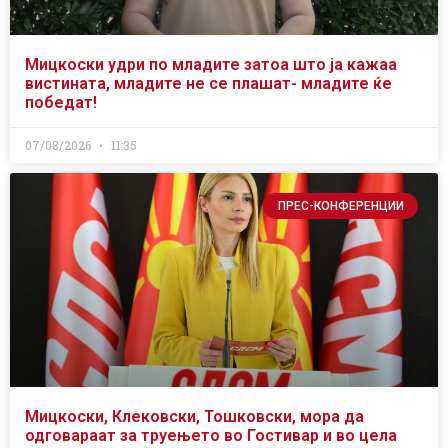
Мицкоски удри по младите затоа што ја кажаа
вистината, младите не се плашат- младите ќе
победат!
07/08/2026
11:35
ПРЕС-КОНФЕРЕНЦИИ
Мицкоски, Клековски, Тошковски, мора да
одговараат за труењето во Гостивар и во цела