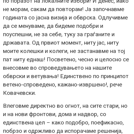
по поразот на локалните избори! И денес, иако
не морам, сакам да повторам! Ја започнавме
годината со јасна визија и обврска. Одлучивме
да се менуваме, да бидеме подобри и
поуспешни, не за себе, туку за граѓаните и
државата. Од првиот момент, ниту јас, ниту
моите колешки и колеги, не застанавме на тој
пат ниту еднаш! Посветено, чесно и целосно се
внесовме во спроведувањето на нашите
обврски и ветувања! Единствено по принципот
ветено-спроведено, кажано-извршено!, рече
Ковачевски.
Влеговме директно во огнот, на сите стари, но
и на нови фронтови, дома и надвор, со
единствена цел – како подобро, поефикасно,
побрзо и одржливо да испорачаме решенија,