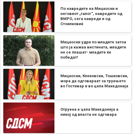
По навредите на Мицкоски и
неговиот „талог“, навредите од
ВМРО, сега навреди и од
Стоилковиќ
Мицкоски удри по младите затоа
што ја кажаа вистината, младите
не се плашат- младите ќе
победат!
Мицкоски, Клековски, Тошковски,
мора да одговараат за труењето
во Гостивар и во цела Македонија
Отруена е цела Македонија а
никој од власта не одговара