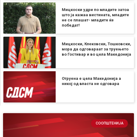
Мицкоски удри по младите затоа
што ја кажаа вистината, младите
не се плашат- младите ќе
победат!
Мицкоски, Клековски, Тошковски,
мора да одговараат за труењето
во Гостивар и во цела Македонија
Отруена е цела Македонија а
никој од власта не одговара
СООПШТЕНИЈА