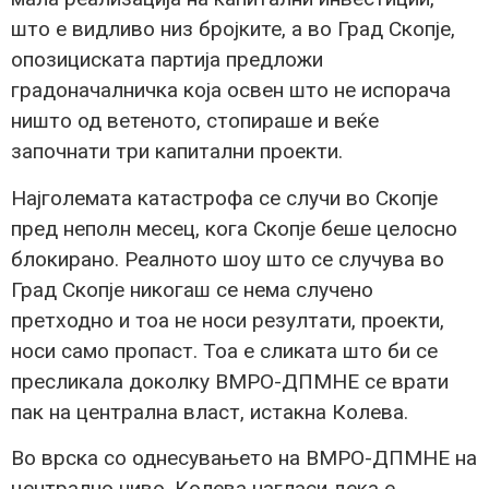
што е видливо низ бројките, а во Град Скопје,
опозициската партија предложи
градоначалничка која освен што не испорача
ништо од ветеното, стопираше и веќе
започнати три капитални проекти.
Најголемата катастрофа се случи во Скопје
пред неполн месец, кога Скопје беше целосно
блокирано. Реалното шоу што се случува во
Град Скопје никогаш се нема случено
претходно и тоа не носи резултати, проекти,
носи само пропаст. Тоа е сликата што би се
пресликала доколку ВМРО-ДПМНЕ се врати
пак на централна власт, истакна Колева.
Во врска со однесувањето на ВМРО-ДПМНЕ на
централно ниво, Колева нагласи дека е