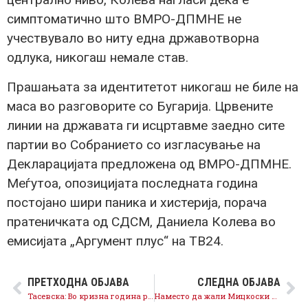
симптоматично што ВМРО-ДПМНЕ не
учествувало во ниту една државотворна
одлука, никогаш немале став.
Прашањата за идентитетот никогаш не биле на
маса во разговорите со Бугарија. Црвените
линии на државата ги исцртавме заедно сите
партии во Собранието со изгласување на
Декларацијата предложена од ВМРО-ДПМНЕ.
Меѓутоа, опозицијата последната година
постојано шири паника и хистерија, порача
пратеничката од СДСМ, Даниела Колева во
емисијата „Аргумент плус“ на ТВ24.
ПРЕТХОДНА ОБЈАВА
СЛЕДНА ОБЈАВА
Тасевска: Во кризна година растат платите во образованието, културата, здравството, судството, МВР
Наместо да жали Мицкоски да понесе одговорност за хасот во Скопје