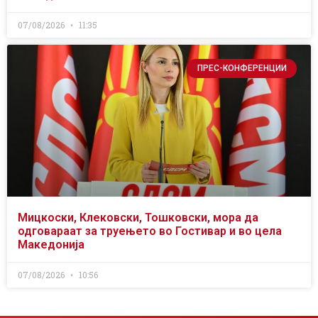
07/08/2026
11:35
ПРЕС-КОНФЕРЕНЦИИ
Мицкоски, Клековски, Тошковски, мора да
одговараат за труењето во Гостивар и во цела
Македонија
07/08/2026
10:56