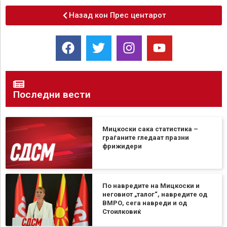
Назад кон Прес центарот
Последни вести
Мицкоски сака статистика –
граѓаните гледаат празни
фрижидери
По навредите на Мицкоски и
неговиот „талог“, навредите од
ВМРО, сега навреди и од
Стоилковиќ