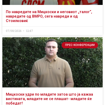
По навредите на Мицкоски и неговиот „талог“,
навредите од ВМРО, сега навреди и од
Стоилковиќ
07/08/2026
12:47
ПРЕС-КОНФЕРЕНЦИИ
Мицкоски удри по младите затоа што ја кажаа
вистината, младите не се плашат- младите ќе
победат!