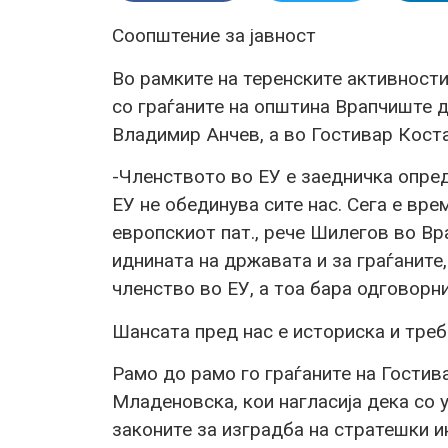
Соопштение за јавност
Во рамките на теренските активност
со граѓаните на општина Врапчиште 
Владимир Анчев, а во Гостивар Кост
-Членството во ЕУ е заедничка опред
ЕУ не обединува сите нас. Сега е вр
европскиот пат., рече Шилегов во Вр
иднината на државата и за граѓаните,
членство во ЕУ, а тоа бара одговорн
Шансата пред нас е историска и треб
Рамо до рамо го граѓаните на Гостив
Младеновска, кои нагласија дека со 
законите за изградба на стратешки 