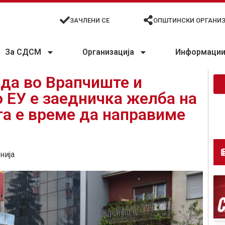
ЗАЧЛЕНИ СЕ
ОПШТИНСКИ ОРГАНИ
За СДСМ
Организација
Информации 
да во Врапчиште и
о ЕУ е заедничка желба на
ега е време да направиме
нија