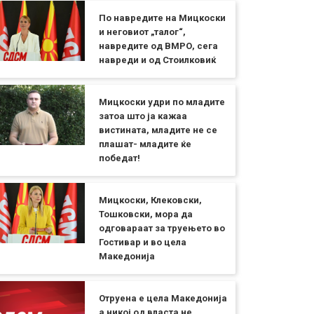
По навредите на Мицкоски
и неговиот „талог“,
навредите од ВМРО, сега
навреди и од Стоилковиќ
Мицкоски удри по младите
затоа што ја кажаа
вистината, младите не се
плашат- младите ќе
победат!
Мицкоски, Клековски,
Тошковски, мора да
одговараат за труењето во
Гостивар и во цела
Македонија
Отруена е цела Македонија
а никој од власта не