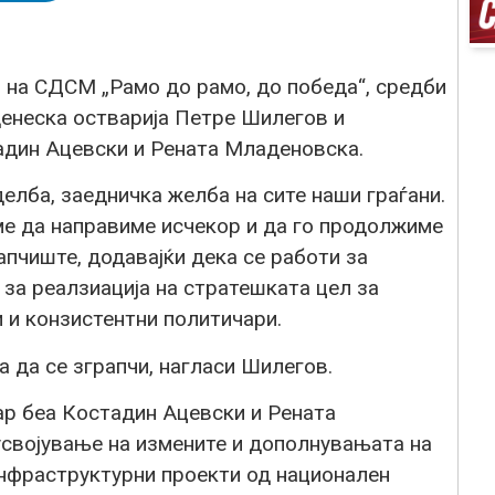
и на СДСМ „Рамо до рамо, до победа“, средби
денеска остварија Петре Шилегов и
адин Ацевски и Рената Младеновска.
елба, заедничка желба на сите наши граѓани.
еме да направиме исчекор и да го продолжиме
апчиште, додавајќи дека се работи за
 за реалзиација на стратешката цел за
и и конзистентни политичари.
а да се зграпчи, нагласи Шилегов.
ар беа Костадин Ацевски и Рената
усвојување на измените и дополнувањата на
инфраструктурни проекти од национален