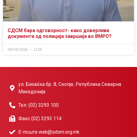
СДСМ бара одговорност- како доверливи
документи од полиција завршија во ВМРО?
08/08/2026
12:28
ул. Бихаќка бр. 8, Скопје, Република Северна
Македонија
Тел. (02) 3293 100
Факс (02) 3293 114
Е-пошта web@sdsm.org.mk