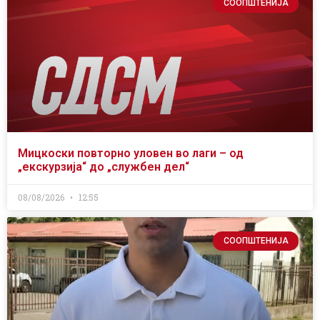
СООПШТЕНИЈА
Мицкоски повторно уловен во лаги – од
„екскурзија“ до „службен дел“
08/08/2026
12:55
СООПШТЕНИЈА