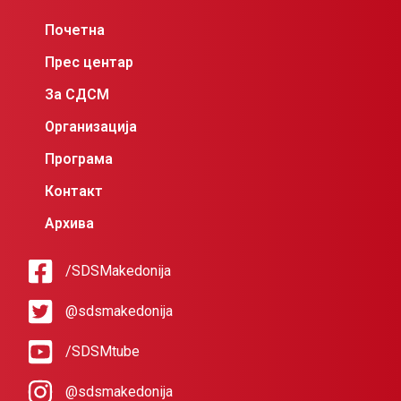
Почетна
Прес центар
За СДСМ
Организација
Програма
Контакт
Архива
/SDSMakedonija
@sdsmakedonija
/SDSMtube
@sdsmakedonija