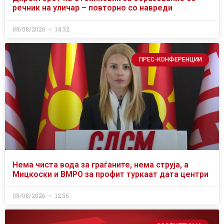
речник на уличар – повторно со навреди
08/08/2026
14:32
ПРЕС-КОНФЕРЕНЦИИ
Нема чиста вода за граѓаните, нема струја, а
Мицкоски и ВМРО за профит туркаат дата центри
08/08/2026
12:56