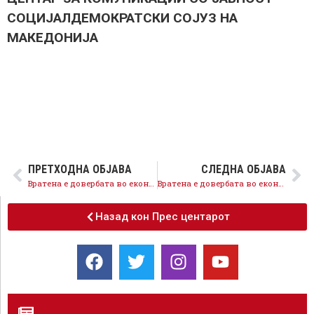
СОЦИЈАЛДЕМОКРАТСКИ СОЈУЗ НА
МАКЕДОНИЈА
ПРЕТХОДНА ОБЈАВА
СЛЕДНА ОБЈАВА
Вратена е довербата во економијата, платите растат а невработеноста опаѓа, државата чекори напред и враќање назад нема
Вратена е довербата во економијата, 78 отсто од германските инвеститори се подговени повторно да инвестираат реформите даваат резултати
Назад кон Прес центарот