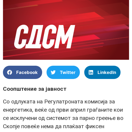
Facebook
Twitter
LinkedIn
Соопштение за јавност
Со одлуката на Регулатроната комисија за
енергетика, веќе од први април граѓаните кои
се исклучени од системот за парно греење во
Скопје повеќе нема да плаќаат фиксен