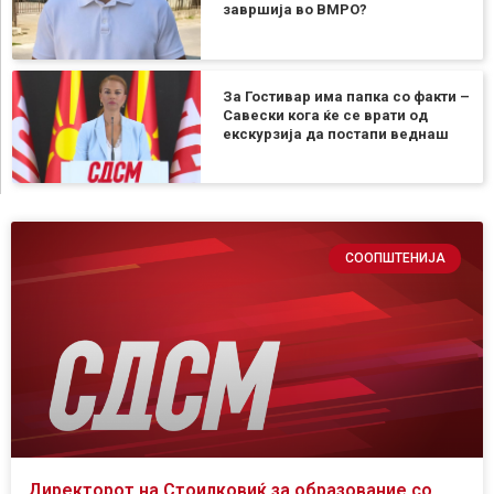
завршија во ВМРО?
За Гостивар има папка со факти –
Савески кога ќе се врати од
екскурзија да постапи веднаш
СООПШТЕНИЈА
Директорот на Стоилковиќ за образование со