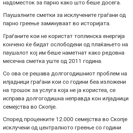
надоместок за парно како што беше досега.
Паушалните сметки за исклучените граѓани од
парно греење заминуваат во историјата.
Граѓаните кои не користат топлинска енергија
кончено ќе бидат ослободени од плаќањето на
паушалот кој им беше наметнат како редовна
месечна сметка уште од 2011 година.
Со ова се решава долгогодишниот проблем на
илјадници граѓани кои со години беа изложени
на трошок за услуга која не ја користеа, се
исправа долгогодишна неправда кон илјадници
семејства во Скопје.
Според проценките 12.000 семејства во Скопје
исклучени од централното греење со години