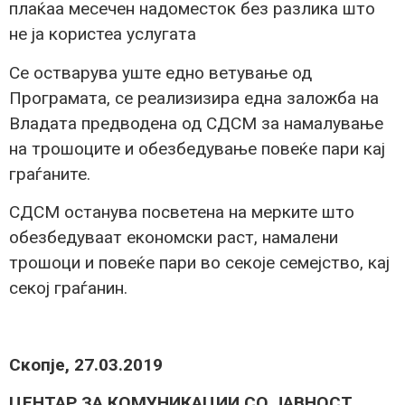
плаќаа месечен надоместок без разлика што
не ја користеа услугата
Се остварува уште едно ветување од
Програмата, се реализизира една заложба на
Владата предводена од СДСМ за намалување
на трошоците и обезбедување повеќе пари кај
граѓаните.
СДСМ останува посветена на мерките што
обезбедуваат економски раст, намалени
трошоци и повеќе пари во секоје семејство, кај
секој граѓанин.
Скопје, 27.03.2019
ЦЕНТАР ЗА КОМУНИКАЦИИ СО ЈАВНОСТ