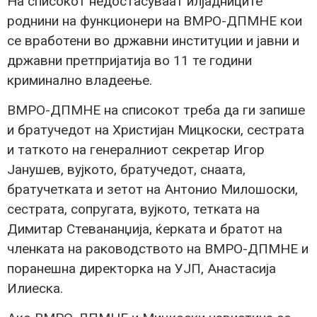
На списокот недостасуваат илјадниците
роднини на функционери на ВМРО-ДПМНЕ кои
се вработени во државни институции и јавни и
државни претпријатија во 11 те години
криминално владеење.
ВМРО-ДПМНЕ на списокот треба да ги запише
и братучедот на Христијан Мицкоски, сестрата
и таткото на генералниот секретар Игор
Јанушев, вујкото, братучедот, снаата,
братучетката и зетот на Антонио Милошоски,
сестрата, сопругата, вујкото, тетката на
Димитар Стевананџија, ќерката и братот на
членката на раководството на ВМРО-ДПМНЕ и
поранешна директорка на УЈП, Анастасија
Илиеска.