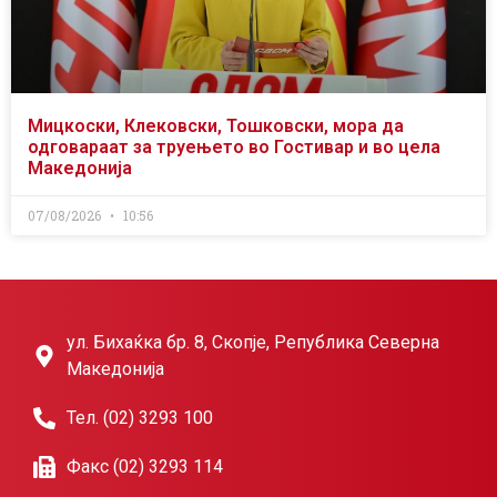
Мицкоски, Клековски, Тошковски, мора да
одговараат за труењето во Гостивар и во цела
Македонија
07/08/2026
10:56
ул. Бихаќка бр. 8, Скопје, Република Северна
Македонија
Тел. (02) 3293 100
Факс (02) 3293 114