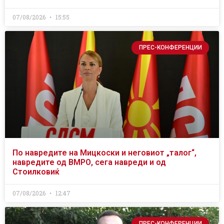
07/08/2026
15:55
ПРЕС-КОНФЕРЕНЦИИ
По навредите на Мицкоски и неговиот „талог“,
навредите од ВМРО, сега навреди и од
Стоилковиќ
07/08/2026
12:47
ПРЕС-КОНФЕРЕНЦИИ