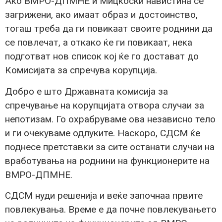
Ако ВМРО-ДПМНЕ и Мицкоски навистина се
загрижени, ако имаат образ и достоинство,
тогаш треба да ги повикаат своите роднини да
се повлечат, а откако ќе ги повикаат, нека
подготват нов список кој ќе го достават до
Комисијата за спречува корупција.
Добро е што Државната комисија за
спречување на корупцијата отвора случаи за
непотизам. Го охрабруваме ова независно тело
и ги очекуваме одлуките. Наскоро, СДСМ ќе
поднесе претставки за сите останати случаи на
вработувања на роднини на функционерите на
ВМРО-ДПМНЕ.
СДСМ нуди решенија и веќе започнаа првите
повлекувања. Време е да почне повлекувањето