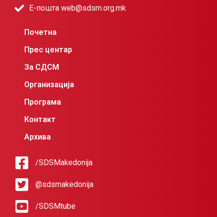
Е-пошта web@sdsm.org.mk
Почетна
Прес центар
За СДСМ
Организација
Програма
Контакт
Архива
/SDSMakedonija
@sdsmakedonija
/SDSMtube