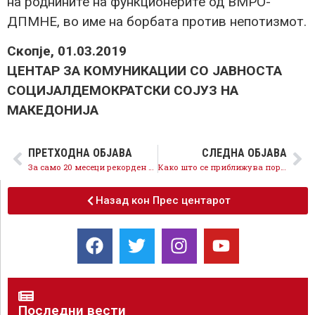
на роднините на функционерите од ВМРО-
ДПМНЕ, во име на борбата против непотизмот.
Скопје, 01.03.2019
ЦЕНТАР ЗА КОМУНИКАЦИИ СО ЈАВНОСТА
СОЦИЈАЛДЕМОКРАТСКИ СОЈУЗ НА
МАКЕДОНИЈА
ПРЕТХОДНА ОБЈАВА
СЛЕДНА ОБЈАВА
За само 20 месеци рекорден број странски инвестиции, без ниту еден денар за промоции обезбедени нови 4.500 добри работни места
Како што се приближува поразот на изборите, така ВМРО-ДПМНЕ, Мицкоски, Курир и Лидер се повеќе шират лажни вести од центарот за лаги
Назад кон Прес центарот
Последни вести