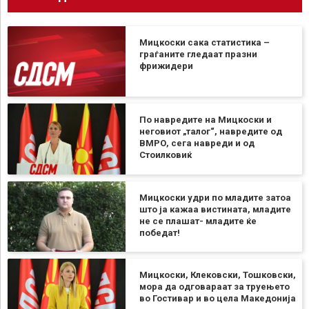
Мицкоски сака статистика –
граѓаните гледаат празни
фрижидери
По навредите на Мицкоски и
неговиот „талог“, навредите од
ВМРО, сега навреди и од
Стоилковиќ
Мицкоски удри по младите затоа
што ја кажаа вистината, младите
не се плашат- младите ќе
победат!
Мицкоски, Клековски, Тошковски,
мора да одговараат за труењето
во Гостивар и во цела Македонија