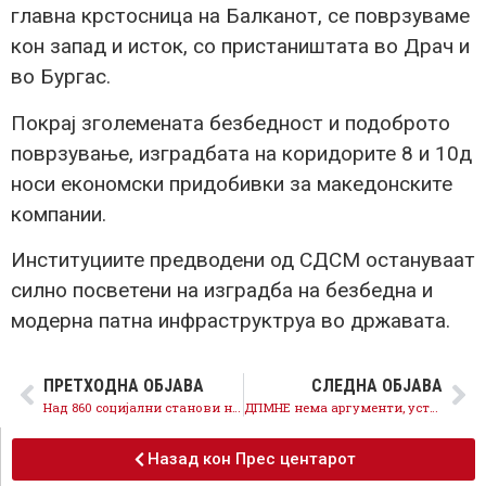
главна крстосница на Балканот, се поврзуваме
кон запад и исток, со пристаништата во Драч и
во Бургас.
Покрај зголемената безбедност и подоброто
поврзување, изградбата на коридорите 8 и 10д
носи економски придобивки за македонските
компании.
Институциите предводени од СДСМ остануваат
силно посветени на изградба на безбедна и
модерна патна инфраструктруа во државата.
ПРЕТХОДНА ОБЈАВА
СЛЕДНА ОБЈАВА
Над 860 социјални станови низ целата држава, грижата за сите продолжува
ДПМНЕ нема аргументи, уставните измени не загрозуваат ништо, обезбедуваат напредок кон ЕУ
Назад кон Прес центарот