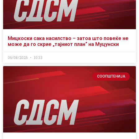
Мицкоски сака насилство – затоа што повеќе не
може да го скрие „тајниот план“ на Муцунски
06/08/2026
10:33
СООПШТЕНИЈА