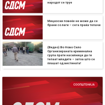
народот се труе
Мицкоски повеќе не може да се
брани со лаги – сега праќа тепачи
(Видео) Во Ново Село
Организираната криминална
група прати насилници да ги
тепаат младите – затоа што се
плашат од вистината!
СООПШТЕНИЈА