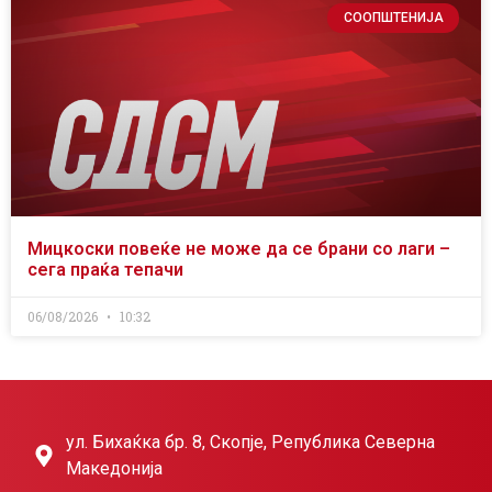
СООПШТЕНИЈА
Мицкоски повеќе не може да се брани со лаги –
сега праќа тепачи
06/08/2026
10:32
ул. Бихаќка бр. 8, Скопје, Република Северна
Македонија