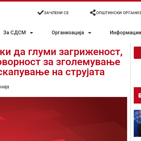
ЗАЧЛЕНИ СЕ
ОПШТИНСКИ ОРГАНИ
За СДСМ
Организација
Информации 
ки да глуми загриженост,
оворност за зголемување
скапување на струјата
нија