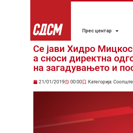
Прес центар
Се јави Хидро Мицкос
а сноси директна одг
на загадувањето и по
21/01/2019
00:00
Категорија:
Соопште