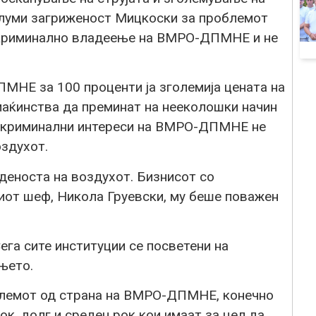
глуми загриженост Мицкоски за проблемот
 криминално владеење на ВМРО-ДПМНЕ и не
НЕ за 100 проценти ја зголемија цената на
маќинства да преминат на нееколошки начин
и криминални интереси на ВМРО-ДПМНЕ не
оздухот.
деноста на воздухот. Бизнисот со
иот шеф, Никола Груевски, му беше поважен
ега сите институции се посветени на
њето.
блемот од страна на ВМРО-ДПМНЕ, конечно
ок, долг и среден рок кои имаат за цел да