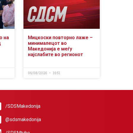
о на
Мицкоски повторно лаже –
д
минималецот во
Македонија е меѓу
најслабите во регионот
06/08/2026
16:51
/SDSMakedonija
@sdsmakedonija
/SDSMtube