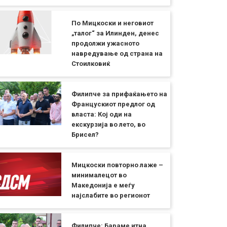
По Мицкоски и неговиот
„талог“ за Илинден, денес
продолжи ужасното
навредување од страна на
Стоилковиќ
Филипче за прифаќањето на
Францускиот предлог од
власта: Кој оди на
екскурзија во лето, во
Брисел?
Мицкоски повторно лаже –
минималецот во
Македонија е меѓу
најслабите во регионот
Филипче: Бараме итна