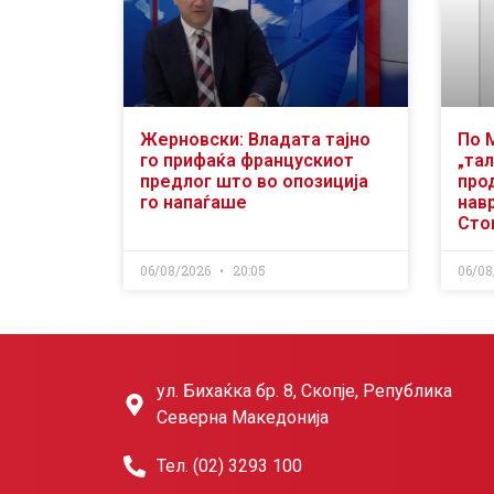
Жерновски: Владата тајно
По 
го прифаќа францускиот
„тал
предлог што во опозиција
про
го напаѓаше
нав
Сто
06/08/2026
20:05
06/08
ул. Бихаќка бр. 8, Скопје, Република
Северна Македонија
Тел. (02) 3293 100