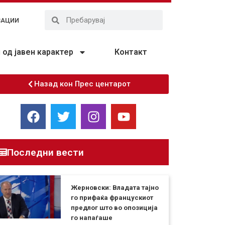
ЗАЦИИ
од јавен карактер
Контакт
Назад кон Прес центарот
Последни вести
Жерновски: Владата тајно
го прифаќа францускиот
предлог што во опозиција
го напаѓаше