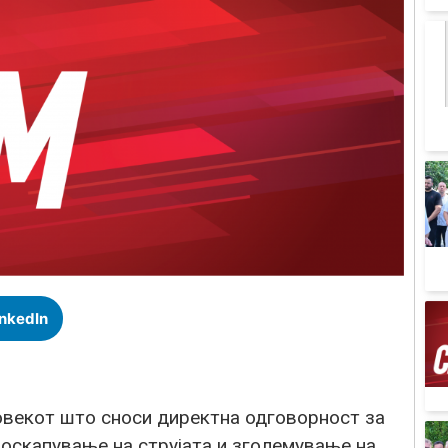
inkedIn
човекот што сноси директна одговорност за
оскапување на струјата и зголемување на