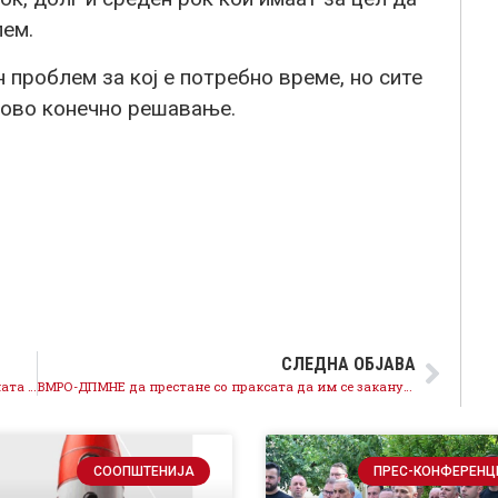
лем.
 проблем за кој е потребно време, но сите
егово конечно решавање.
СЛЕДНА ОБЈАВА
Започнати се подготовки кон средината на годината да се воведе поврат на ДДВ за физички лица, пред нас е година на економски раст
ВМРО-ДПМНЕ да престане со праксата да им се заканува на судии и обвинители и да ги остави да работат независно и професионално
СООПШТЕНИЈА
ПРЕС-КОНФЕРЕНЦ