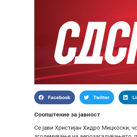
Facebook
Twitter
L
Соопштение за јавност
Се јави Христијан Хидро Мицкоски, 
зголемување на аерозагадувањето, п