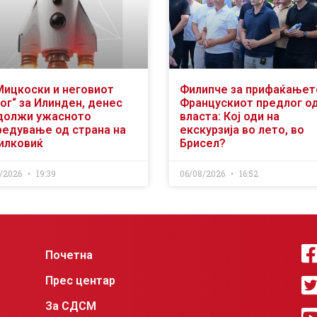
Мицкоски и неговиот
Филипче за прифаќањет
ог“ за Илинден, денес
Францускиот предлог о
должи ужасното
власта: Кој оди на
редување од страна на
екскурзија во лето, во
илковиќ
Брисел?
/2026
19:39
06/08/2026
16:52
Почетна
Прес центар
За СДСМ