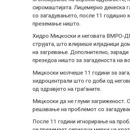
сиромаштијата. Лицемерно денеска 
со загадувањето, после 11 годишно
преземање ништо.
Хидро Мицкоски и неговата ВМРО-ДПМ
струјата, што влијаеше илјадници до
на загревање. Дополнително, зарад
презедоа ништо за загаденоста на в
Мицкоски молчеше 11 години за зага
хидроцентрали што го доби од негов
од здравјето на граѓаните.
Мицкоски да не глуми загриженост. С
решавање на проблемот со загадува
После 11 години игнорирање на про
се преземаат сериозни мерки на крат