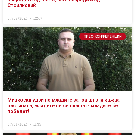
Стоилковиќ
07/08/2026
12:47
ПРЕС-КОНФЕРЕНЦИИ
Мицкоски удри по младите затоа што ја кажаа
вистината, младите не се плашат- младите ќе
победат!
07/08/2026
11:35