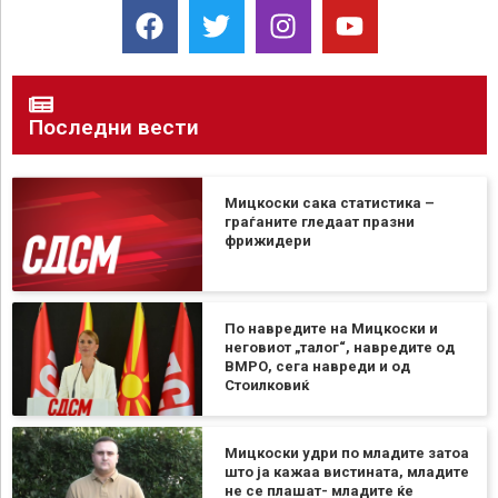
Последни вести
Мицкоски сака статистика –
граѓаните гледаат празни
фрижидери
По навредите на Мицкоски и
неговиот „талог“, навредите од
ВМРО, сега навреди и од
Стоилковиќ
Мицкоски удри по младите затоа
што ја кажаа вистината, младите
не се плашат- младите ќе