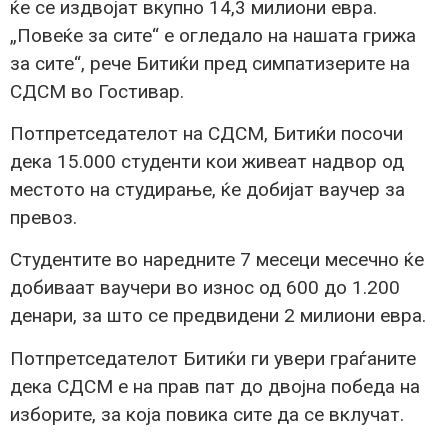
ќе се издвојат вкупно 14,3 милиони евра.
„Повеќе за сите“ е огледало на нашата грижа
за сите“, рече Битиќи пред симпатизерите на
СДСМ во Гостивар.
Потпретседателот на СДСМ, Битиќи посочи
дека 15.000 студенти кои живеат надвор од
местото на студирање, ќе добијат ваучер за
превоз.
Студентите во наредните 7 месеци месечно ќе
добиваат ваучери во износ од 600 до 1.200
денари, за што се предвидени 2 милиони евра.
Потпретседателот Битиќи ги увери граѓаните
дека СДСМ e на прав пат до двојна победа на
изборите, за која повика сите да се вклучат.