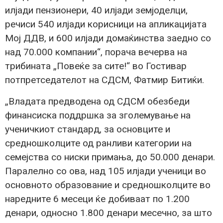
илјади пензионери, 40 илјади земјоделци,
речиси 540 илјади корисници на апликацијата
Мој ДДВ, и 600 илјади домаќинства заедно со
над 70.000 компании“, порача вечерва на
трибината „Повеќе за сите!“ во Гостивар
потпретседателот на СДСМ, Фатмир Битиќи.
„Владата предводена од СДСМ обезбеди
финансиска поддршка за зголемување на
ученичкиот стандард, за основците и
средношколците од ранливи категории на
семејства со ниски примања, до 50.000 денари.
Паралелно со ова, над 105 илјади ученици во
основното образование и средношколците во
наредните 6 месеци ќе добиваат по 1.200
денари, односно 1.800 денари месечно, за што