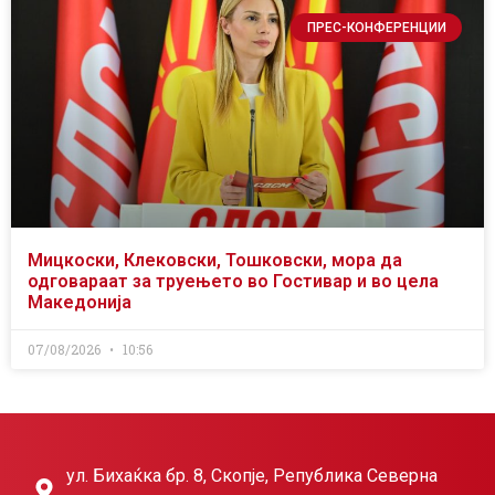
ПРЕС-КОНФЕРЕНЦИИ
Мицкоски, Клековски, Тошковски, мора да
одговараат за труењето во Гостивар и во цела
Македонија
07/08/2026
10:56
ул. Бихаќка бр. 8, Скопје, Република Северна