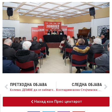
ПРЕТХОДНА ОБЈАВА
СЛЕДНА ОБЈАВА
Колева: ДПМНЕ да се заблагодари на граѓаните и на мнозинството за обезбедените пари и за општините кои ги водат
Костадиновска-Стојчевска: Повеќе за сите е и македонскиот јазик во ЕУ, СДСМ има визија за европска иднина
Назад кон Прес центарот