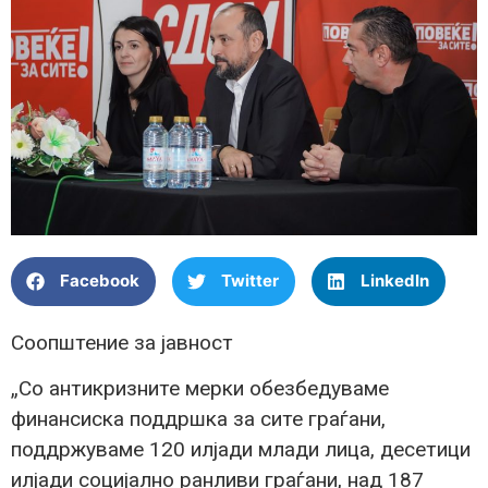
Facebook
Twitter
LinkedIn
Соопштение за јавност
„Со антикризните мерки обезбедуваме
финансиска поддршка за сите граѓани,
поддржуваме 120 илјади млади лица, десетици
илјади социјално ранливи граѓани, над 187