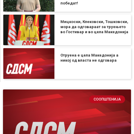
победат!
Мицкоски, Клековски, Тошковски,
мора да одговараат за труењето
во Гостивар и во цела Македонија
Отруена е цела Македонија а
никој од власта не одговара
СООПШТЕНИЈА