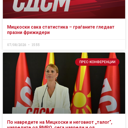
Мицкоски сака статистика – граѓаните гледаат
празни фрижидери
07/08/2026
15:55
ПРЕС-КОНФЕРЕНЦИИ
По навредите на Мицкоски и неговиот „талог“,
навредите од ВМРО, сега навреди и од