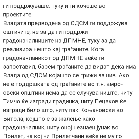
ги поддржуваше, туку и ги кочеше во
проектите.
Владата предводена од СДСМ ги поддржува
оштините, не за да ги поддржи
градоначалниците на ДПМНЕ, туку за да
реализира нешто кај граѓаните. Кога
градоначланикот од ДПМНЕ веќе ги
запоставил, барем граѓаните да видат дека има
Влада од СДСМ којашто се грижи за нив. Ако
не е поддршката од граѓаните во т.н. вмро-
овски општини нема да се случува ништо, ниту
Тимчо ќе изгради градинка, ниту Пецаков ќе
изгради било што, ниту пак Коњановски во
Битола, којшто е за жалење како
градоначалник, ниту оној незнаен јунак во
Прилеп, на кој ни Прилепчани веќе не му го