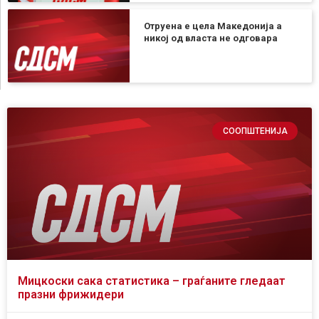
Отруена е цела Македонија а
никој од власта не одговара
СООПШТЕНИЈА
Мицкоски сака статистика – граѓаните гледаат
празни фрижидери