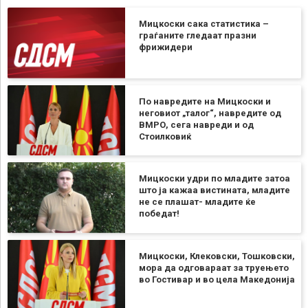
Мицкоски сака статистика –
граѓаните гледаат празни
фрижидери
По навредите на Мицкоски и
неговиот „талог“, навредите од
ВМРО, сега навреди и од
Стоилковиќ
Мицкоски удри по младите затоа
што ја кажаа вистината, младите
не се плашат- младите ќе
победат!
Мицкоски, Клековски, Тошковски,
мора да одговараат за труењето
во Гостивар и во цела Македонија