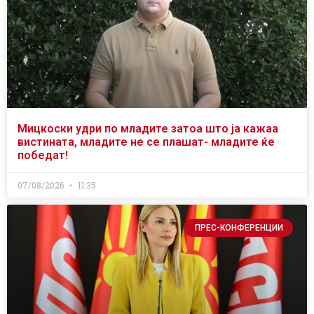
Мицкоски удри по младите затоа што ја кажаа
вистината, младите не се плашат- младите ќе
победат!
07/08/2026
11:35
ПРЕС-КОНФЕРЕНЦИИ