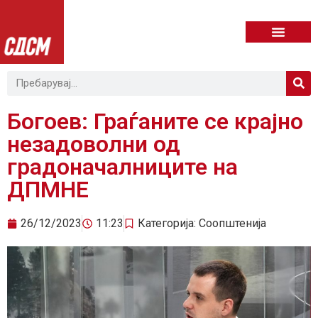
Богоев: Граѓаните се крајно
незадоволни од
градоначалниците на
ДПМНЕ
26/12/2023
11:23
Категорија:
Соопштенија