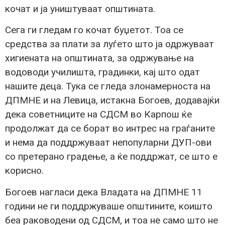
кочат и ја уништуваат општината.
Сега ги гледам го кочат буџетот. Тоа се
средства за плати за луѓето што ја одржуваат
хигиената на општината, за одржување на
водоводи училишта, градинки, кај што одат
нашите деца. Тука се гледа злонамерноста на
ДПМНЕ и на Левица, истакна Богоев, додавајќи
дека советниците на СДСМ во Карпош ќе
продолжат да се борат во интрес на граѓаните
и нема да поддржуваат непопуларни ДУП-ови
со претерано градење, а ќе поддржат, се што е
корисно.
Богоев нагласи дека Владата на ДПМНЕ 11
години не ги поддржуваше општините, коишто
беа раководени од СДСМ, и тоа не само што не