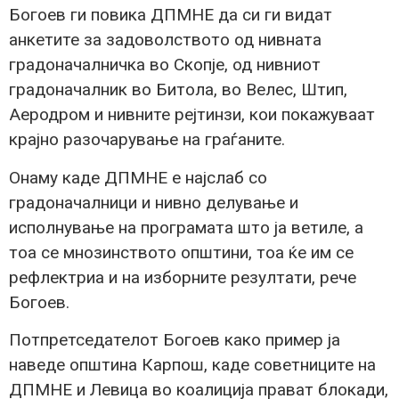
Богоев ги повика ДПМНЕ да си ги видат
анкетите за задоволството од нивната
градоначалничка во Скопје, од нивниот
градоначалник во Битола, во Велес, Штип,
Аеродром и нивните рејтинзи, кои покажуваат
крајно разочарување на граѓаните.
Онаму каде ДПМНЕ е најслаб со
градоначалници и нивно делување и
исполнување на програмата што ја ветиле, а
тоа се мнозинството општини, тоа ќе им се
рефлектриа и на изборните резултати, рече
Богоев.
Потпретседателот Богоев како пример ја
наведе општина Карпош, каде советниците на
ДПМНЕ и Левица во коалиција прават блокади,