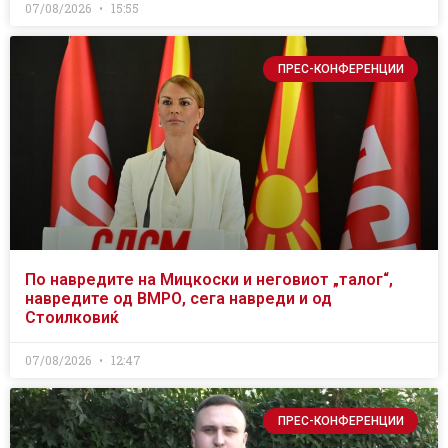
07/08/2026
15:55
ПРЕС-КОНФЕРЕНЦИИ
По навредите на Мицкоски и неговиот „талог“,
навредите од ВМРО, сега навреди и од
Стоилковиќ
07/08/2026
12:47
ПРЕС-КОНФЕРЕНЦИИ