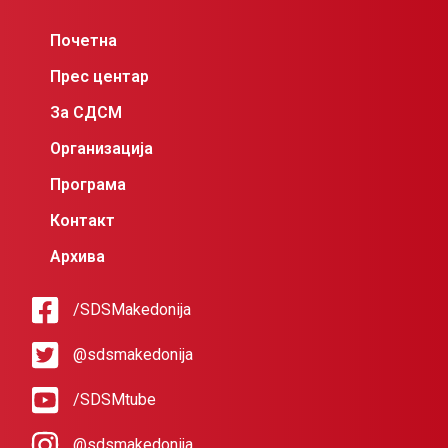
Почетна
Прес центар
За СДСМ
Организација
Програма
Контакт
Архива
/SDSMakedonija
@sdsmakedonija
/SDSMtube
@sdsmakedonija