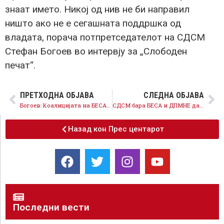
знаат името. Никој од нив не би направил
ништо ако не е сегашната поддршка од
владата, порача потпретседателот на СДСМ
Стефан Богоев во интервју за „Слободен
печат“.
ПРЕТХОДНА ОБЈАВА
СЛЕДНА ОБЈАВА
Богоев: Коалицијата на БЕСА и ДПМНЕ во Тетово ги разгорува меѓуетнички страсти, тоа граѓаните нема да го дозволат
СДСМ бара БЕСА и ДПМНЕ да ја повлечат одлуката за уривање на верското обележје на Попова Шапка
Назад кон Прес центарот
Последни вести