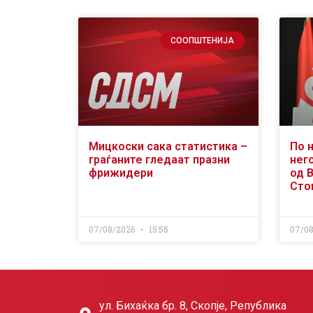
СООПШТЕНИЈА
Мицкоски сака статистика –
По 
граѓаните гледаат празни
него
фрижидери
од 
Сто
07/08/2026
15:55
07/0
ул. Бихаќка бр. 8, Скопје, Република