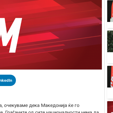
inkedIn
, очекуваме дека Македонија ќе го
. Граѓаните од сите националности нема да