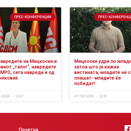
ПРЕС-КОНФЕРЕНЦИИ
ПРЕС-КОНФЕРЕНЦ
навредите на Мицкоски и
Мицкоски удри по млад
виот „талог“, навредите
затоа што ја кажаа
ВМРО, сега навреди и од
вистината, младите не 
илковиќ
плашат- младите ќе
победат!
8/2026
12:47
07/08/2026
11:35
Почетна