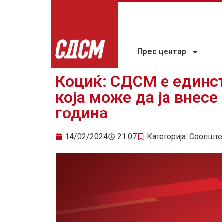
Прес центар
Коциќ: СДСМ е единст
која може да ја внесе
година
14/02/2024
21:07
Категорија:
Соопште