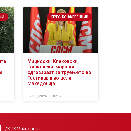
ИИ
ПРЕС-КОНФЕРЕНЦИИ
ите
Мицкоски, Клековски,
Тошковски, мора да
се
одговараат за труењето во
Гостивар и во цела
Македонија
07/08/2026
10:56
/SDSMakedonija