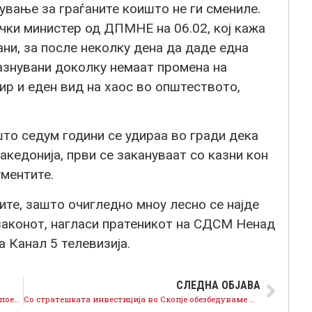
ување за граѓаните коишто не ги смениле.
чки министер од ДПМНЕ на 06.02, кој кажа
ани, за после неколку дена да даде една
казнувани доколку немаат промена на
р и еден вид на хаос во општеството,
то седум години се удираа во гради дека
кедонија, први се закануваат со казни кон
ументите.
те, зашто очигледно мноу лесно се најде
законот, нагласи пратеникот на СДСМ Ненад
а Канал 5 телевизија.
СЛЕДНА ОБЈАВА
Битиќи: Направивме договор со кој обезбедуваме поевтина струја за граѓаните
Со стратешката инвестиција во Скопје обезбедуваме поевтина струја за граѓаните