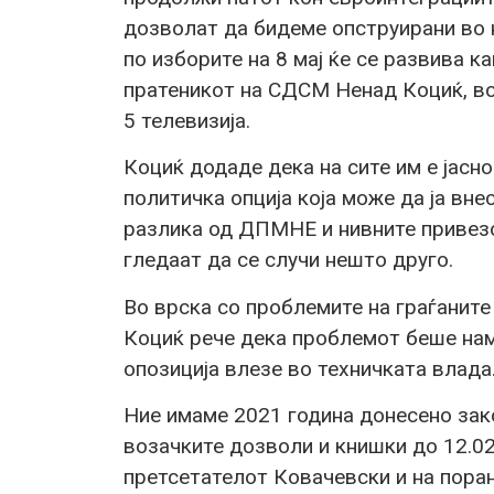
дозволат да бидеме опструирани во 
по изборите на 8 мај ќе се развива 
пратеникот на СДСМ Ненад Коциќ, во
5 телевизија.
Коциќ додаде дека на сите им е јасн
политичка опција која може да ја вне
разлика од ДПМНЕ и нивните привезо
гледаат да се случи нешто друго.
Во врска со проблемите на граѓаните
Коциќ рече дека проблемот беше нам
опозиција влезе во техничката влада
Ние имаме 2021 година донесено зак
возачките дозволи и книшки до 12.02
претсетателот Ковачевски и на пора