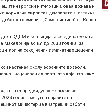
нашите европски интеграции, оваа држава и
како нормална европска демократија, истакна
 дебатната емисија „Само вистина“ на Канал
о дека СДСМ и коалицијата се единствената
се Македонија во ЕУ до 2030 година, за
ци, кои на секој начин изминативе децении
 кои настанаа околу возачките дозволи,
ерно инсцениран од партијата којашто како
.
он, којшто предвидуваше замена на
.2024 година, меѓутоа најавите на
нешниот министер за внатрешни работи