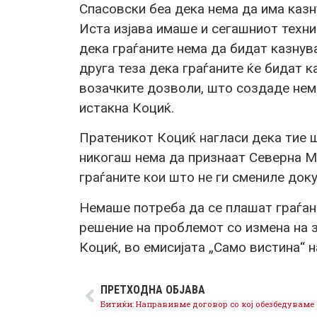
Спасовски беа дека нема да има казн
Иста изјава имаше и сегашниот техни
дека граѓаните нема да бидат казнув
друга теза дека граѓаните ќе бидат 
возачките дозволи, што создаде неми
истакна Коциќ.
Пратеникот Коциќ нагласи дека тие ш
никогаш нема да признаат Северна Ма
граѓаните кои што не ги смениле док
Немаше потреба да се плашат граѓани
решение на проблемот со измена на 
Коциќ, во емисијата „Само вистина“ н
ПРЕТХОДНА ОБЈАВА