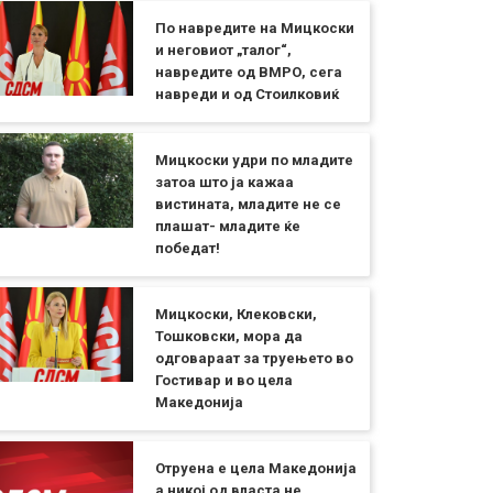
По навредите на Мицкоски
и неговиот „талог“,
навредите од ВМРО, сега
навреди и од Стоилковиќ
Мицкоски удри по младите
затоа што ја кажаа
вистината, младите не се
плашат- младите ќе
победат!
Мицкоски, Клековски,
Тошковски, мора да
одговараат за труењето во
Гостивар и во цела
Македонија
Отруена е цела Македонија
а никој од власта не