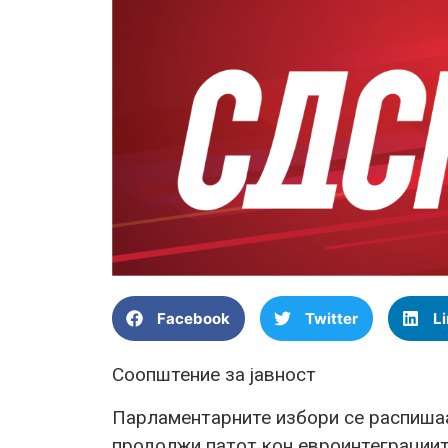
Facebook
Twitter
L
Соопштение за јавност
Парламентарните избори се распишаа
продолжи патот кон евроинтеграциите