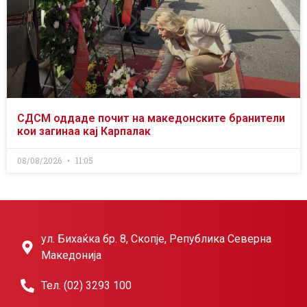
СДСМ оддаде почит на македонските бранители
кои загинаа кај Карпалак
08/08/2026
11:05
ул. Бихаќка бр. 8, Скопје, Република Северна
Македонија
Тел. (02) 3293 100