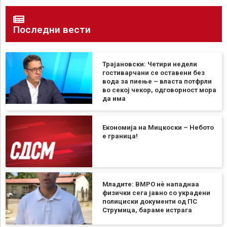
Последни вести
Трајановски: Четири недели
гостиварчани се оставени без
вода за пиење – власта потфрли
во секој чекор, одговорност мора
да има
Економија на Мицкоски – Небото
е граница!
Младите: ВМРО нè нападнаа
физички сега јавно со украдени
полициски документи од ПС
Струмица, бараме истрага