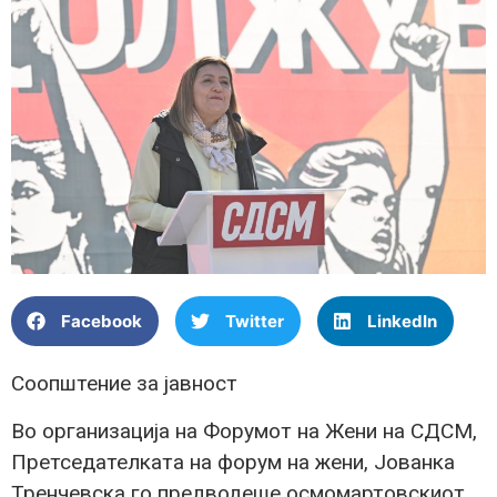
Facebook
Twitter
LinkedIn
Соопштение за јавност
Во организација на Форумот на Жени на СДСМ,
Претседателката на форум на жени, Јованка
Тренчевска го предводеше осмомартовскиот