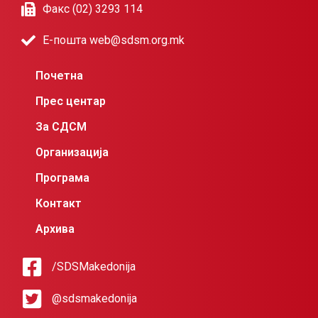
Факс (02) 3293 114
Е-пошта web@sdsm.org.mk
Почетна
Прес центар
За СДСМ
Организација
Програма
Контакт
Архива
/SDSMakedonija
@sdsmakedonija