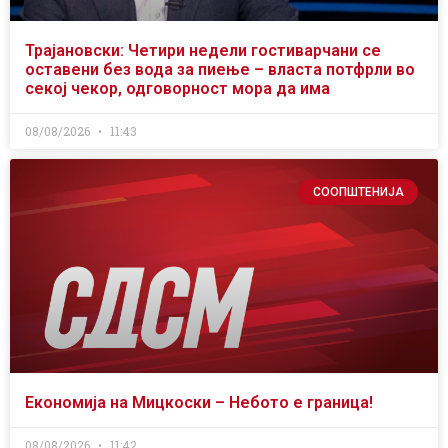
Трајановски: Четири недели гостиварчани се
оставени без вода за пиење – власта потфрли во
секој чекор, одговорност мора да има
08/08/2026
11:43
СООПШТЕНИЈА
Економија на Мицкоски – Небото е граница!
08/08/2026
11:42