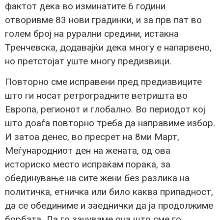
фактот дека во изминатите 6 години
отворивме 83 нови градинки, и за прв пат во
голем број на рурални средини, истакна
Тренчевска, додавајќи дека многу е напарвено,
но претстојат уште многу предизвици.
Повторно сме исправени пред предизвиците
што ги носат ретроградните ветришта во
Европа, регионот и глобално. Во периодот кој
што доаѓа повторно треба да направиме избор.
И затоа денес, во пресрет на 8ми Март,
Меѓународниот ден на жената, од ова
историско место испраќам порака, за
обединување на сите жени без разлика на
политичка, етничка или било каква припадност,
да се обединиме и заеднички да ја продолжиме
борбата. Да го зачуваме она што сме го