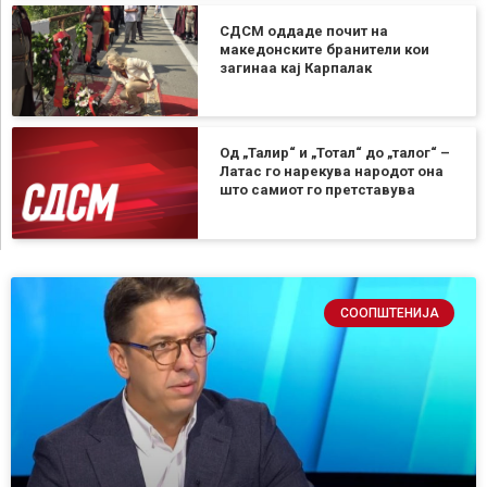
СДСМ оддаде почит на
македонските бранители кои
загинаа кај Карпалак
Од „Талир“ и „Тотал“ до „талог“ –
Латac го нарекува народот она
што самиот го претставува
СООПШТЕНИЈА