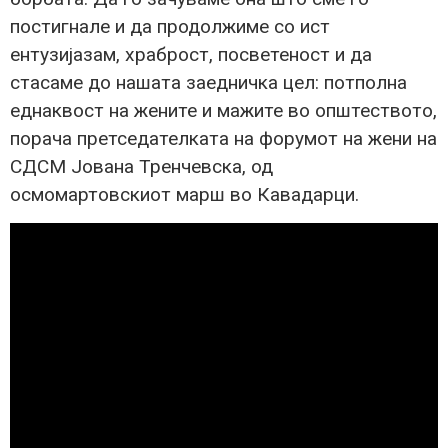
постигнале и да продолжиме со ист
ентузијазам, храброст, посветеност и да
стасаме до нашата заедничка цел: потполна
еднаквост на жените и мажите во општеството,
порача претседателката на форумот на жени на
СДСМ Јована Тренчевска, од
осмомартовскиот марш во Кавадарци.