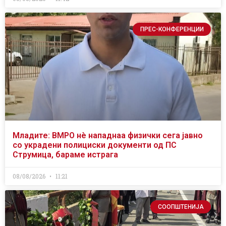
ПРЕС-КОНФЕРЕНЦИИ
Младите: ВМРО нè нападнаа физички сега јавно
со украдени полициски документи од ПС
Струмица, бараме истрага
08/08/2026
11:21
СООПШТЕНИЈА