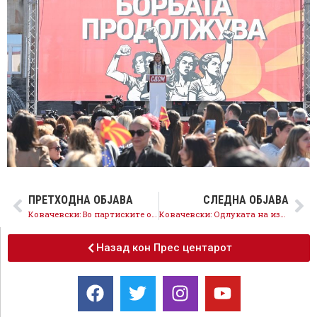
ПРЕТХОДНА ОБЈАВА
СЛЕДНА ОБЈАВА
Ковачевски: Во партиските органи и тела на СДСМ жените и мажите подеднакво се застапени
Ковачевски: Одлуката на изборите е дали продолжуваме напред кон ЕУ или ќе се вртиме назад во изолација
Назад кон Прес центарот