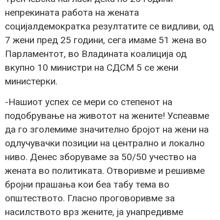
непрекината работа на жената
социјалдемократка резултатите се видливи, од
7 жени пред 25 години, сега имаме 51 жена во
Парламентот, во Владината коалиција од
вкупно 10 министри на СДСМ 5 се жени
министерки.
-Нашиот успех се мери со степенот на
подобрување на животот на жените! Успеавме
да го зголемиме значително бројот на жени на
одлучувачки позиции на централно и локално
ниво. Денес зборуваме за 50/50 учество на
жената во политиката. Отворивме и решивме
бројни прашања кои беа табу тема во
општеството. Гласно проговоривме за
насилството врз жените, ја унапредивме