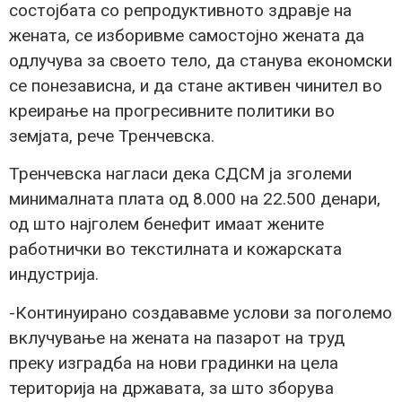
состојбата со репродуктивното здравје на
жената, се изборивме самостојно жената да
одлучува за своето тело, да станува економски
се понезависна, и да стане активен чинител во
креирање на прогресивните политики во
земјата, рече Тренчевска.
Тренчевска нагласи дека СДСМ ја зголеми
минималната плата од 8.000 на 22.500 денари,
од што најголем бенефит имаат жените
работнички во текстилната и кожарската
индустрија.
-Континуирано создававме услови за поголемо
вклучување на жената на пазарот на труд
преку изградба на нови градинки на цела
територија на државата, за што зборува