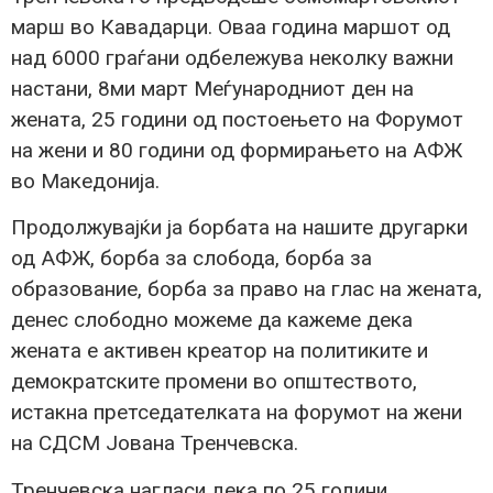
марш во Кавадарци. Оваа година маршот од
над 6000 граѓани одбележува неколку важни
настани, 8ми март Меѓународниот ден на
жената, 25 години од постоењето на Форумот
на жени и 80 години од формирањето на АФЖ
во Македонија.
Продолжувајќи ја борбата на нашите другарки
од АФЖ, борба за слобода, борба за
образование, борба за право на глас на жената,
денес слободно можеме да кажеме дека
жената е активен креатор на политиките и
демократските промени во општеството,
истакна претседателката на форумот на жени
на СДСМ Јована Тренчевска.
Тренчевска нагласи дека по 25 години