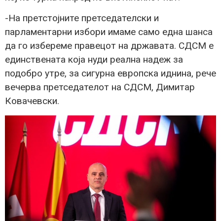
-На претстојните претседателски и
парламентарни избори имаме само една шанса
да го избереме правецот на државата. СДСМ е
единствената која нуди реална надеж за
подобро утре, за сигурна европска иднина, рече
вечерва претседателот на СДСМ, Димитар
Ковачевски.