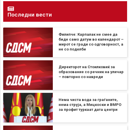
Последни вести
Филипче: Карпалак не смее да
биде само датум во календарот –
мирот се гради со одговорност, а
не со поделби
Директорот на Стоилковиќ за
образование со речник на уличар
– повторно со навреди
Нема чиста вода за граѓаните,
нема струја, а Мицкоски и ВМРО
за профит туркаат дата центри