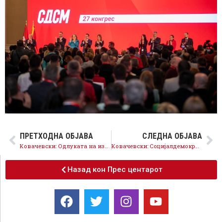
ПРЕТХОДНА ОБЈАВА
СЛЕДНА ОБЈАВА
Ковачевски: Одлуката на изборите е дали продолжуваме напред кон ЕУ или ќе се вртиме назад во изолација
Ковачевски: Социјалдемократијата значи прогрес, СДСМ работеше и постигна резултати
Назад кон Прес центарот