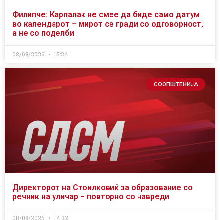
Филипче: Карпалак не смее да биде само датум
во календарот – мирот се гради со одговорност,
а не со поделби
08/08/2026
15:24
СООПШТЕНИЈА
Директорот на Стоилковиќ за образование со
речник на уличар – повторно со навреди
08/08/2026
14:32