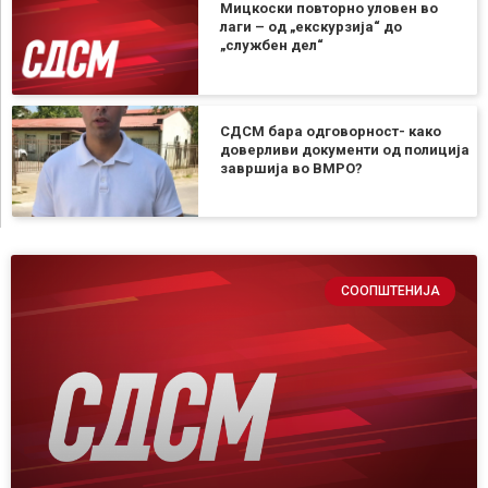
Мицкоски повторно уловен во
лаги – од „екскурзија“ до
„службен дел“
СДСМ бара одговорност- како
доверливи документи од полиција
завршија во ВМРО?
СООПШТЕНИЈА