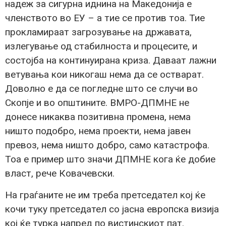
надеж за сигурна иднина на Македонија е
членството во ЕУ – а тие се против тоа. Тие
прокламираат загрозување на државата,
излегување од стабилноста и процесите, и
состојба на континуирана криза. Даваат лажни
ветувања кои никогаш нема да се остварат.
Доволно е да се погледне што се случи во
Скопје и во општините. ВМРО-ДПМНЕ не
донесе никаква позитивна промена, нема
ништо подобро, нема проекти, нема јавен
превоз, нема ништо добро, само катастрофа.
Тоа е пример што значи ДПМНЕ кога ќе добие
власт, рече Ковачевски.
На граѓаните не им треба претседател кој ќе
кочи туку претседател со јасна европска визија
кој ќе турка напред по вистинскиот пат.