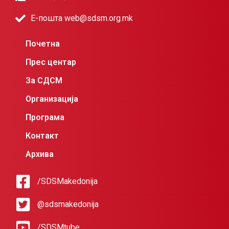
Е-пошта web@sdsm.org.mk
Почетна
Прес центар
За СДСМ
Организација
Програма
Контакт
Архива
/SDSMakedonija
@sdsmakedonija
/SDSMtube