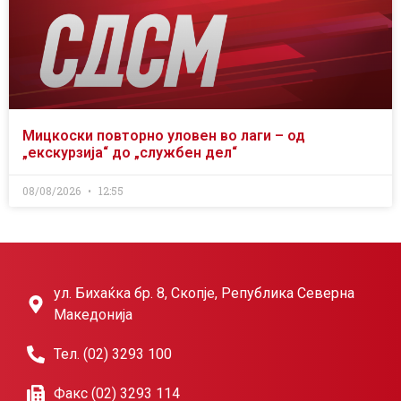
Мицкоски повторно уловен во лаги – од
„екскурзија“ до „службен дел“
08/08/2026
12:55
ул. Бихаќка бр. 8, Скопје, Република Северна
Македонија
Тел. (02) 3293 100
Факс (02) 3293 114