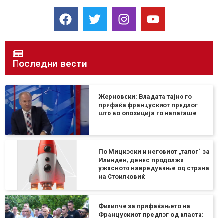
Последни вести
Жерновски: Владата тајно го
прифаќа францускиот предлог
што во опозиција го напаѓаше
По Мицкоски и неговиот „талог“ за
Илинден, денес продолжи
ужасното навредување од страна
на Стоилковиќ
Филипче за прифаќањето на
Францускиот предлог од власта: