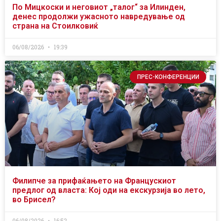
По Мицкоски и неговиот „талог“ за Илинден,
денес продолжи ужасното навредување од
страна на Стоилковиќ
06/08/2026
19:39
ПРЕС-КОНФЕРЕНЦИИ
Филипче за прифаќањето на Францускиот
предлог од власта: Кој оди на екскурзија во лето,
во Брисел?
06/08/2026
16:52