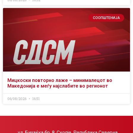
СООПШТЕНИЈА
Мицкоски повторно лаже – минималецот во
Македонија е меѓу најслабите во регионот
06/08/2026
16:51
ул. Бихаќка бр. 8, Скопје, Република Северна