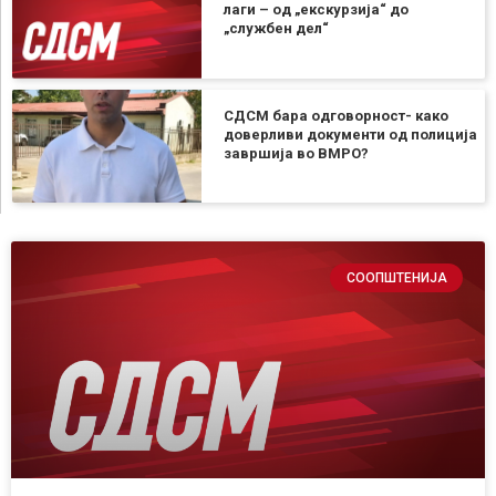
лаги – од „екскурзија“ до
„службен дел“
СДСМ бара одговорност- како
доверливи документи од полиција
завршија во ВМРО?
СООПШТЕНИЈА