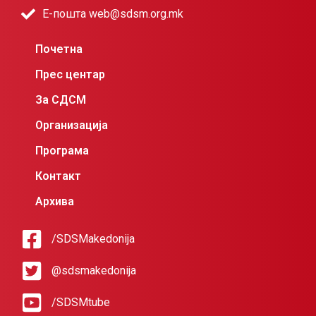
Е-пошта web@sdsm.org.mk
Почетна
Прес центар
За СДСМ
Организација
Програма
Контакт
Архива
/SDSMakedonija
@sdsmakedonija
/SDSMtube