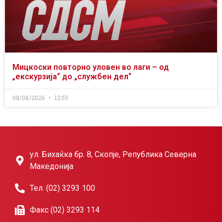
Мицкоски повторно уловен во лаги – од
„екскурзија“ до „службен дел“
08/08/2026
12:55
ул. Бихаќка бр. 8, Скопје, Република Северна
Македонија
Тел. (02) 3293 100
Факс (02) 3293 114