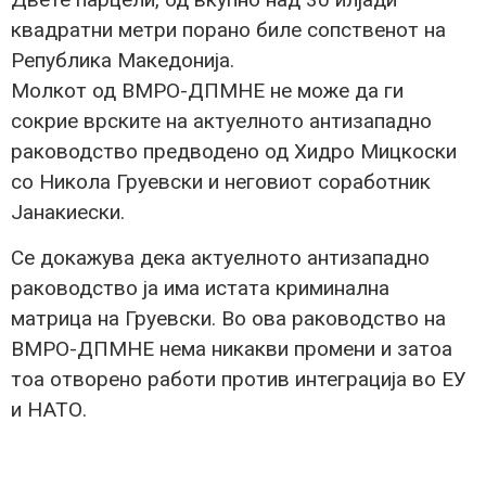
квадратни метри порано биле сопственот на
Република Македонија.
Молкот од ВМРО-ДПМНЕ не може да ги
сокрие врските на актуелното антизападно
раководство предводено од Хидро Мицкоски
со Никола Груевски и неговиот соработник
Јанакиески.
Се докажува дека актуелното антизападно
раководство ја има истата криминална
матрица на Груевски. Во ова раководство на
ВМРО-ДПМНЕ нема никакви промени и затоа
тоа отворено работи против интеграција во ЕУ
и НАТО.