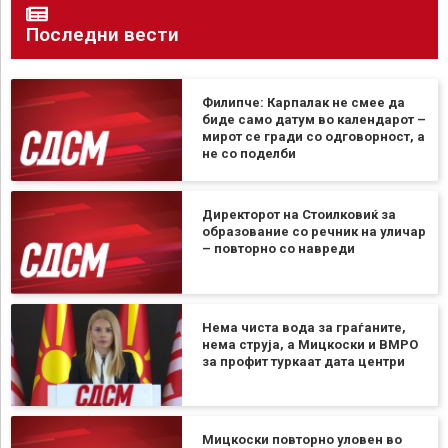
Последни вести
Филипче: Карпалак не смее да
биде само датум во календарот –
мирот се гради со одговорност, а
не со поделби
Директорот на Стоилковиќ за
образование со речник на уличар
– повторно со навреди
Нема чиста вода за граѓаните,
нема струја, а Мицкоски и ВМРО
за профит туркаат дата центри
Мицкоски повторно уловен во