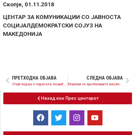
Скопје, 01.11.2018
ЦЕНТАР ЗА КОМУНИКАЦИИ СО ЈАВНОСТА
СОЦИЈАЛДЕМОКРАТСКИ СОЈУЗ НА
МАКЕДОНИЈА
ПРЕТХОДНА ОБЈАВА
СЛЕДНА ОБЈАВА
Очигледна е спрегата помеѓу антизападното раководство на ВМРО-ДПМНЕ и Мицкоски со криминалите на Груевски, затоа се против НАТО и ЕУ
Решени се проблемите наследени од криминалното владеење на Груевски поврзани со автопатот Кичево – Охрид и заштедени се 95 милиони евра
Назад кон Прес центарот