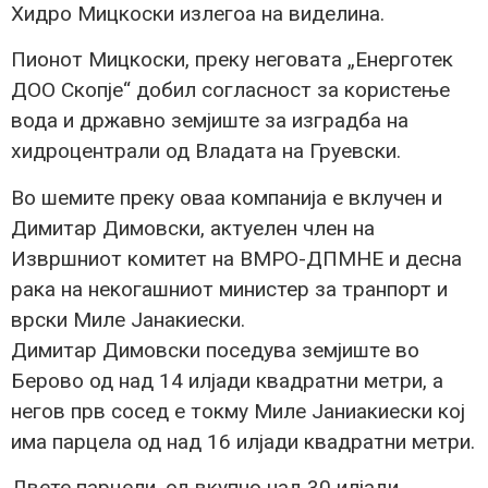
Хидро Мицкоски излегоа на виделина.
Пионот Мицкоски, преку неговата „Енерготек
ДОО Скопје“ добил согласност за користење
вода и државно земјиште за изградба на
хидроцентрали од Владата на Груевски.
Во шемите преку оваа компанија е вклучен и
Димитар Димовски, актуелен член на
Извршниот комитет на ВМРО-ДПМНЕ и десна
рака на некогашниот министер за транпорт и
врски Миле Јанакиески.
Димитар Димовски поседува земјиште во
Берово од над 14 илјади квадратни метри, а
негов прв сосед е токму Миле Јаниакиески кој
има парцела од над 16 илјади квадратни метри.
Двете парцели, од вкупно над 30 илјади