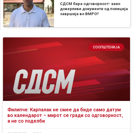
СДСМ бара одговорност- како
доверливи документи од полиција
завршија во ВМРО?
СООПШТЕНИЈА
Филипче: Карпалак не смее да биде само датум
во календарот – мирот се гради со одговорност,
а не со поделби