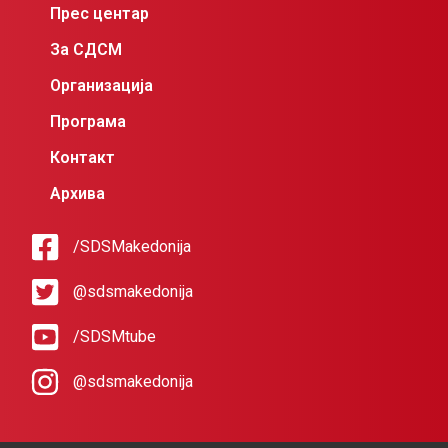
Прес центар
За СДСМ
Организација
Програма
Контакт
Архива
/SDSMakedonija
@sdsmakedonija
/SDSMtube
@sdsmakedonija