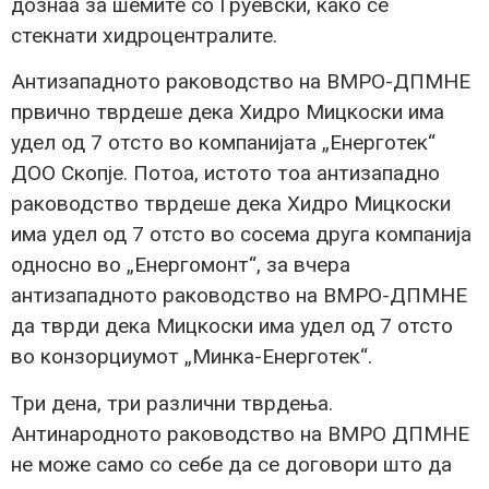
дознаа за шемите со Груевски, како се
стекнати хидроцентралите.
Антизападното раководство на ВМРО-ДПМНЕ
првично тврдеше дека Хидро Мицкоски има
удел од 7 отсто во компанијата „Енерготек“
ДОО Скопје. Потоа, истото тоа антизападно
раководство тврдеше дека Хидро Мицкоски
има удел од 7 отсто во сосема друга компанија
односно во „Енергомонт“, за вчера
антизападното раководство на ВМРО-ДПМНЕ
да тврди дека Мицкоски има удел од 7 отсто
во конзорциумот „Минка-Енерготек“.
Три дена, три различни тврдења.
Антинародното раководство на ВМРО ДПМНЕ
не може само со себе да се договори што да