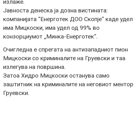
излаже.
Јавноста денеска ја дозна вистината:
компанијата “Енерготек ДОО Скопје“ каде удел
има Мицкоски, има удел од 99% во
конзорциумот „Минка-Енерготек“.
Очигледна е спрегата на антизападниот пион
Мицкоски со криминалите на Груевски и таа
излегува на површина.
Затоа Хидро Мицкоски останува само
заштитник на криминалите на неговиот ментор
Груевски.