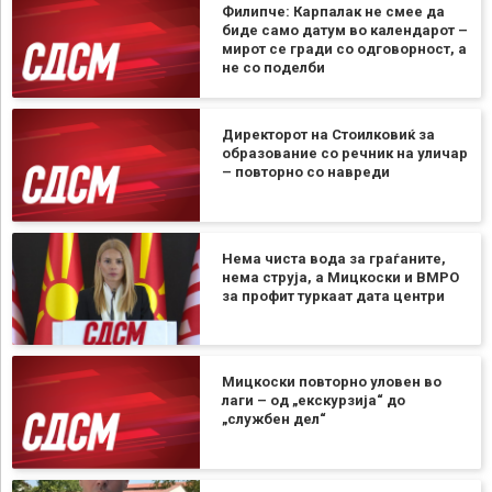
Филипче: Карпалак не смее да
биде само датум во календарот –
мирот се гради со одговорност, а
не со поделби
Директорот на Стоилковиќ за
образование со речник на уличар
– повторно со навреди
Нема чиста вода за граѓаните,
нема струја, а Мицкоски и ВМРО
за профит туркаат дата центри
Мицкоски повторно уловен во
лаги – од „екскурзија“ до
„службен дел“