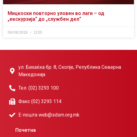
Мицкоски повторно уловен во лаги – од
„екскурзија“ до „службен дел“
08/08/2026
12:55
ул. Бихаќка бр. 8, Скопје, Република Северна
Македонија
Тел. (02) 3293 100
Факс (02) 3293 114
Е-пошта web@sdsm.org.mk
Почетна