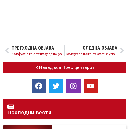
ПРЕТХОДНА ОБЈАВА
СЛЕДНА ОБЈАВА
Конфузното антинародно раководство на ВМРО-ДПМНЕ останува заглавено во шемите на Хидро-Мицкоски и Груевски, Македонија оди напред
Помирувањето не значи упад во правосудството, Македонија е правна држава и законите важат за сите подеднакво
Назад кон Прес центарот
Последни вести