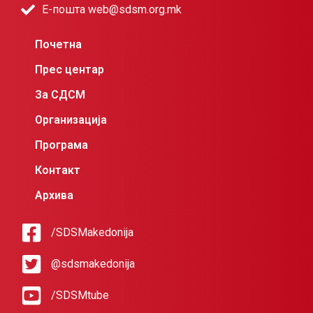
Е-пошта web@sdsm.org.mk
Почетна
Прес центар
За СДСМ
Организација
Програма
Контакт
Архива
/SDSMakedonija
@sdsmakedonija
/SDSMtube