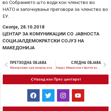
во Собранието што води кон членство во
НАТО и започнување преговори за членство во
ЕУ.
Скопје, 28.10.2018
ЦЕНТАР ЗА КОМУНИКАЦИИ СО ЈАВНОСТА
СОЦИЈАЛДЕМОКРАТСКИ СОЈУЗ НА
МАКЕДОНИЈА
ПРЕТХОДНА ОБЈАВА
СЛЕДНА ОБЈАВА
Македонија оди напред кон ЕУ и НАТО, антизапдниот Мицкоски да одговори како добил согласност за хидроцентралите
Хидро Мицкоски е фатен во лага, граѓаните дознаа за шемите со Груевски за хидроцентралите, затоа го штити неговиот криминал
Назад кон Прес центарот