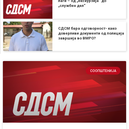
лаги – од „екскурзија“ до
„службен дел“
СДСМ бара одговорност- како
доверливи документи од полиција
завршија во ВМРО?
СООПШТЕНИЈА