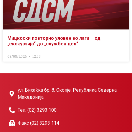
Мицкоски повторно уловен во лаги – од
„екскурзија“ до „службен дел“
08/08/2026
12:55
ул. Бихаќка бр. 8, Скопје, Република Северна
Македонија
Тел. (02) 3293 100
Факс (02) 3293 114