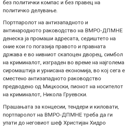
без политички компас и без правец на
политичко делување.
Портпаролот на антизападното и
антинародното раководство на ВМРО-ДПМНЕ
денеска ја промаши адресата, седиштето на
оние кои го погазија правото и правната
држава е во нивниот скапоцен дворец, симбол
на криминалот, изграден во време на најголема
сиромаштија и урнисана економија, во кој сега е
сместено антизападното раководство
предводено од Мицкоски, пионот на носителот
на криминалот, Никола Груевски.
Прашањата за концесии, тендери и киловати,
портпаролот на ВМРО-ДПМНЕ треба да ги
упати до неговиот шеф Христијан Хидро