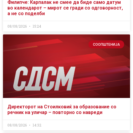
Филипче: Карпалак не смее да биде само датум
во календарот – мирот се гради со одговорност,
а не со поделби
08/08/2026
15:24
СООПШТЕНИЈА
Директорот на Стоилковиќ за образование со
речник на уличар – повторно со навреди
08/08/2026
14:32