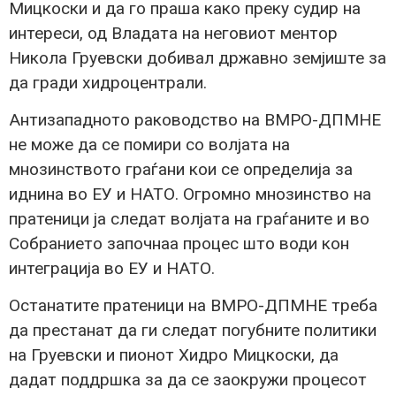
Мицкоски и да го праша како преку судир на
интереси, од Владата на неговиот ментор
Никола Груевски добивал државно земјиште за
да гради хидроцентрали.
Антизападното раководство на ВМРО-ДПМНЕ
не може да се помири со волјата на
мнозинството граѓани кои се определија за
иднина во ЕУ и НАТО. Огромно мнозинство на
пратеници ја следат волјата на граѓаните и во
Собранието започнаа процес што води кон
интеграција во ЕУ и НАТО.
Останатите пратеници на ВМРО-ДПМНЕ треба
да престанат да ги следат погубните политики
на Груевски и пионот Хидро Мицкоски, да
дадат поддршка за да се заокружи процесот