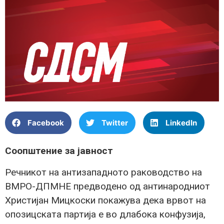
Facebook
Twitter
LinkedIn
Соопштение за јавност
Речникот на антизападното раководство на
ВМРО-ДПМНЕ предводено од антинародниот
Христијан Мицкоски покажува дека врвот на
опозицската партија е во длабока конфузија,