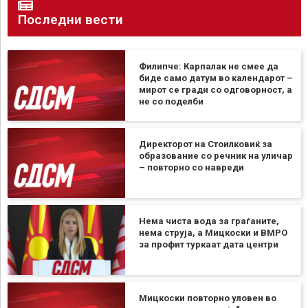
Последни вести
Филипче: Карпалак не смее да
биде само датум во календарот –
мирот се гради со одговорност, а
не со поделби
Директорот на Стоилковиќ за
образование со речник на уличар
– повторно со навреди
Нема чиста вода за граѓаните,
нема струја, а Мицкоски и ВМРО
за профит туркаат дата центри
Мицкоски повторно уловен во