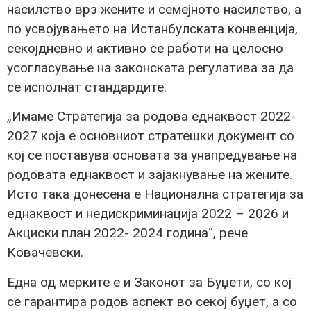
насилство врз жените и семејното насилство, а
по усвојувањето на Истанбулската конвенција,
секојдневно и активно се работи на целосно
усогласување на законската регулатива за да
се исполнат стандардите.
„Имаме Стратегија за родова еднаквост 2022-
2027 која е основниот стратешки документ со
кој се поставува основата за унапредување на
родовата еднаквост и зајакнување на жените.
Исто така донесена е Национална стратегија за
еднаквост и недискриминација 2022 – 2026 и
Акциски план 2022- 2024 година“, речe
Ковачевски.
Една од мерките е и Законот за Буџети, со кој
се гарантира родов аспект во секој буџет, а со