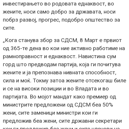
инвестирањето во родовата еднаквост, во
жените, носи само добро за државата, носи
побрз развој, прогрес, подобро општество за
сите.
„Кога станува збор за СДСМ, 8 Март е првиот
од 365-те дена во кои ние активно работиме на
рамноправност и еднаквост. Навистина сум
горд што предводам партија, која ги почитува
жените и ја препознава нивната способност,
сила и моќ. Токму затоа жените отсекогаш биле
и се на високи позиции и во Владата и во
партијата. Во мојот мандат како премиер од
министрите предложени од СДСМ беа 50%
жени, сите заменици министри кои ги
предложив беа жени, сите државни секретари
кои ги предложив беа жени и сите членови на