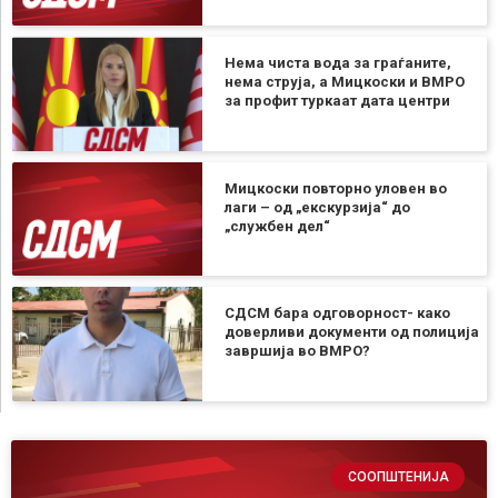
Нема чиста вода за граѓаните,
нема струја, а Мицкоски и ВМРО
за профит туркаат дата центри
Мицкоски повторно уловен во
лаги – од „екскурзија“ до
„службен дел“
СДСМ бара одговорност- како
доверливи документи од полиција
завршија во ВМРО?
СООПШТЕНИЈА