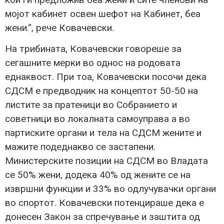
мојот кабинет освен шефот на Кабинет, беа
жени.“, рече Ковачевски.
На трибината, Ковачевски говореше за
сегашните мерки во однос на родовата
еднаквост. При тоа, Ковачевски посочи дека
СДСМ е предводник на концептот 50-50 на
листите за пратеници во Собранието и
советници во локалната самоуправа а во
партиските органи и тела на СДСМ жените и
мажите подеднакво се застапени.
Министерските позиции на СДСМ во Владата
се 50% жени, додека 40% од жените се на
извршни функции и 33% во одлучувачки органи
во спортот. Ковачевски потенцираше дека е
донесен Закон за спречување и заштита од