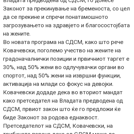
Владата предводена од СДСМ, го донесе
Законот за прекинување на бременоста, со цел
да се прекине и спречи понатамошното
загрозувањето на здравјето и благосостојбата
на жените.
Во новата програма на СДСМ, како што рече
Ковачевски, поголемо учество на жените на
градоначалнички позиции и првичниот таргет е
30%, над 50% жени во одлучувачки органи во
спортот, над 50% жени на извршни функции,
активација на млади со фокус на девојки.
Ковачевски додаде дека во вториот мандат
како претседател на Владата предводена од
СДСМ, првиот закон што ќе го предложи ќе
биде Законот за родова еднаквост.
Претседателот на СДСМ, Ковачевски, на