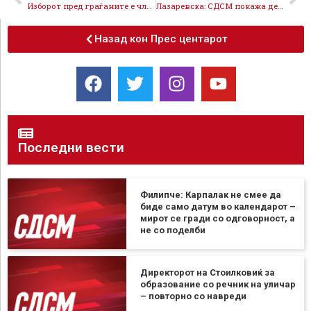
Изборот пред граѓаните е членство во ЕУ со Пендаровски или изолација со Силјановска
Лазаревска: СДСМ покажа дека жените ги третира како рамноправни партнери
Назад кон Прес центарот
Последни вести
Филипче: Карпалак не смее да
биде само датум во календарот –
мирот се гради со одговорност, а
не со поделби
Директорот на Стоилковиќ за
образование со речник на уличар
– повторно со навреди