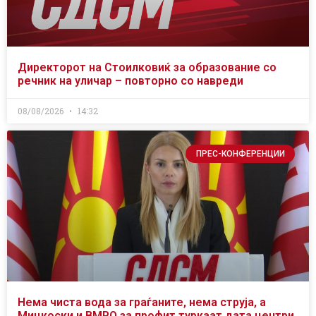
Директорот на Стоилковиќ за образование со
речник на уличар – повторно со навреди
08/08/2026
14:32
ПРЕС-КОНФЕРЕНЦИИ
Нема чиста вода за граѓаните, нема струја, а
Мицкоски и ВМРО за профит туркаат дата центри