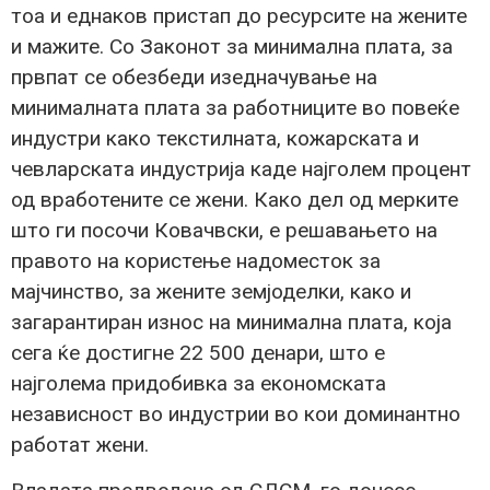
тоа и еднаков пристап до ресурсите на жените
и мажите. Со Законот за минимална плата, за
првпат се обезбеди изедначување на
минималната плата за работниците во повеќе
индустри како текстилната, кожарската и
чевларската индустрија каде најголем процент
од вработените се жени. Како дел од мерките
што ги посочи Ковачвски, е решавањето на
правото на користење надоместок за
мајчинство, за жените земјоделки, како и
загарантиран износ на минимална плата, која
сега ќе достигне 22 500 денари, што е
најголема придобивка за економската
независност во индустрии во кои доминантно
работат жени.