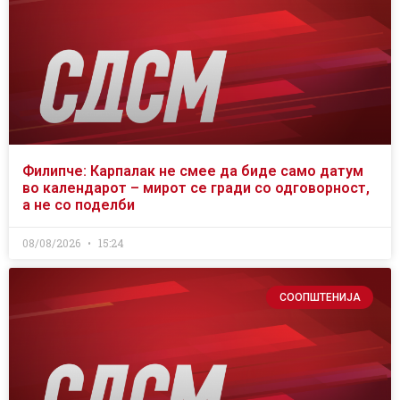
Филипче: Карпалак не смее да биде само датум
во календарот – мирот се гради со одговорност,
а не со поделби
08/08/2026
15:24
СООПШТЕНИЈА