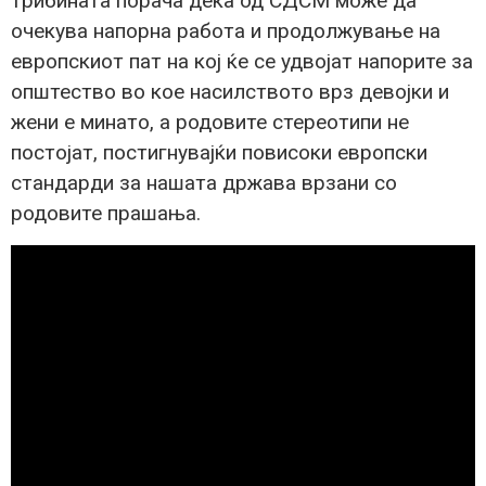
трибината порача дека од СДСМ може да
очекува напорна работа и продолжување на
европскиот пат на кој ќе се удвојат напорите за
општество во кое насилството врз девојки и
жени е минато, а родовите стереотипи не
постојат, постигнувајќи повисоки европски
стандарди за нашата држава врзани со
родовите прашања.