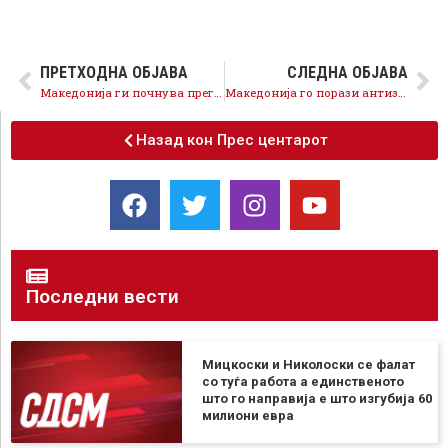
ПРЕТХОДНА ОБЈАВА
СЛЕДНА ОБЈАВА
Македонија ги почнува преговорите со НАТО, пратениците да го обезбедат членството преку усвојување на уставните измени
Македонија го порази антизападното раководство на ВМРО-ДПМНЕ предводено од Мицкоски и незапирливо тргна кон интеграција во ЕУ и НАТО
Назад кон Прес центарот
Последни вести
Мицкоски и Николоски се фалат
со туѓа работа а единственото
што го направија е што изгубија 60
милиони евра