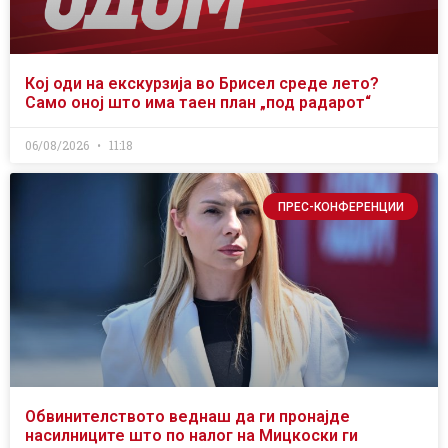
Кој оди на екскурзија во Брисел среде лето?
Само оној што има таен план „под радарот“
06/08/2026
11:18
ПРЕС-КОНФЕРЕНЦИИ
Обвинителството веднаш да ги пронајде
насилниците што по налог на Мицкоски ги