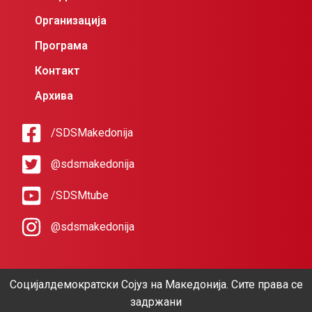
Организација
Програма
Контакт
Архива
/SDSMakedonija
@sdsmakedonija
/SDSMtube
@sdsmakedonija
Социјалдемократски Сојуз на Македонија. Сите права се
задржани