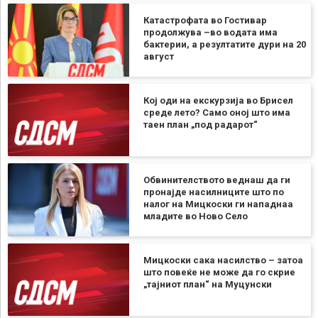
Катастрофата во Гостивар
продолжува –во водата има
бактерии, а резултатите дури на 20
август
Кој оди на екскурзија во Брисел
среде лето? Само оној што има
таен план „под радарот“
Обвинителството веднаш да ги
пронајде насилниците што по
налог на Мицкоски ги нападнаа
младите во Ново Село
Мицкоски сака насилство – затоа
што повеќе не може да го скрие
„тајниот план“ на Муцунски