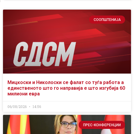
СООПШТЕНИЈА
Мицкоски и Николоски се фалат со туѓа работа а
единственото што го направија е што изгубија 60
милиони евра
06/08/2026
14:56
ПРЕС-КОНФЕРЕНЦИИ