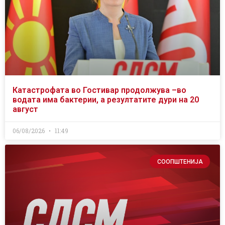
Катастрофата во Гостивар продолжува –во
водата има бактерии, а резултатите дури на 20
август
06/08/2026
11:49
СООПШТЕНИЈА