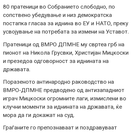
80 пратеници во Собранието слободно, по
сопствено убедување и низ демократска
постапка гласаа за иднина во ЕУ и НАТО, преку
усвојување на потребата за измени на Уставот.
Пратеници од ВМРО ДПМНЕ му свртеа грб на
пионот на Никола Грусвки, Христијан Мицкоски
и презедоа одговорност за иднината на
државата.
Поразеното антинародно раководство на
ВМРО-ДПМНЕ предводено од антизападниот
играч Мицкоски огромните лаги, измислени во
клучни моменти за иднината на државата, ќе
мора да ги докажат на суд.
Граѓаните го препознаваат и поздравуваат