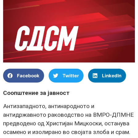
Facebook
Twitter
LinkedIn
Соопштение за јавност
Антизападното, антинародното и
антидржавното раководство на ВМРО-ДПМНЕ
предводено од Христијан Мицкоски, останува
осамено и изолирано во својата злоба и срам.