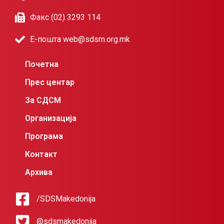
Факс (02) 3293 114
Е-пошта web@sdsm.org.mk
Почетна
Прес центар
За СДСМ
Организација
Програма
Контакт
Архива
/SDSMakedonija
@sdsmakedonija