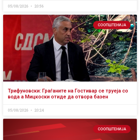
05/08/2026
20:56
СООПШТЕНИЈА
Трифуновски: Граѓаните на Гостивар се труеја со
вода а Мицкоски отиде да отвора базен
05/08/2026
20:24
СООПШТЕНИЈА