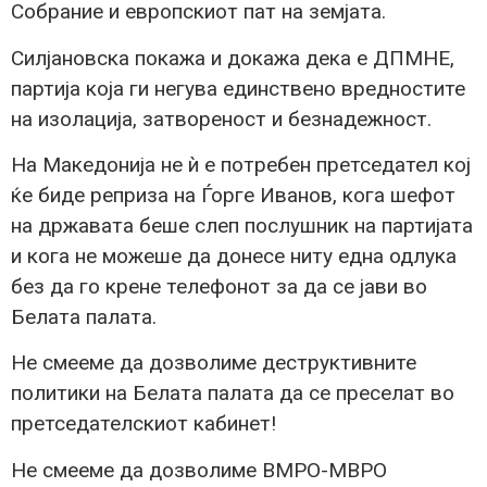
Собрание и европскиот пат на земјата.
Силјановска покажа и докажа дека е ДПМНЕ,
партија која ги негува единствено вредностите
на изолација, затвореност и безнадежност.
На Македонија не ѝ е потребен претседател кој
ќе биде реприза на Ѓорге Иванов, кога шефот
на државата беше слеп послушник на партијата
и кога не можеше да донесе ниту една одлука
без да го крене телефонот за да се јави во
Белата палата.
Не смееме да дозволиме деструктивните
политики на Белата палата да се преселат во
претседателскиот кабинет!
Не смееме да дозволиме ВМРО-МВРО