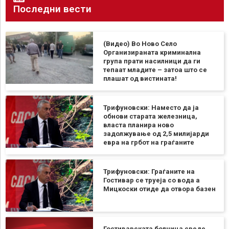
Последни вести
(Видео) Во Ново Село
Организираната криминална
група прати насилници да ги
тепаат младите – затоа што се
плашат од вистината!
Трифуновски: Наместо да ја
обнови старата железница,
власта планира ново
задолжување од 2,5 милијарди
евра на грбот на граѓаните
Трифуновски: Граѓаните на
Гостивар се труеја со вода а
Мицкоски отиде да отвора базен
Гостиварската болница среде