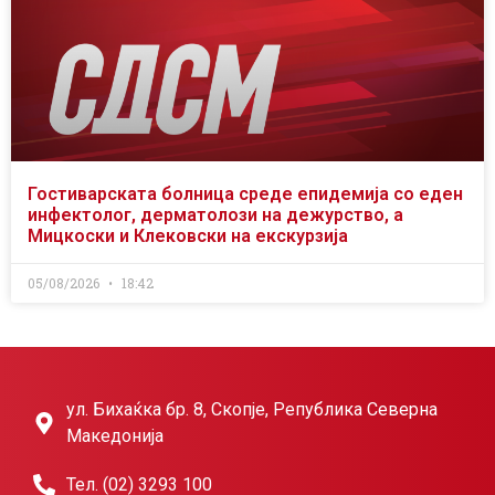
Гостиварската болница среде епидемија со еден
инфектолог, дерматолози на дежурство, а
Мицкоски и Клековски на екскурзија
05/08/2026
18:42
ул. Бихаќка бр. 8, Скопје, Република Северна
Македонија
Тел. (02) 3293 100