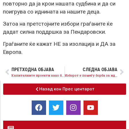
повторно да ја крои нашата судбина и да си
поигрува со иднината на нашите деца.
Затоа на претстојните избори граѓаните ќе
дадат силна поддршка за Пендаровски.
Граѓаните ќе кажат НЕ за изолација и ДА за
Европа.
ПРЕТХОДНА ОБЈАВА
СЛЕДНА ОБЈАВА
Капиталните проекти како браната Конско се инвестиција за иднината, барокот е враќање во минатото
Изборот е помеѓу борба за иднината со СДСМ или заглавени во изолација со ДПМНЕ
Назад кон Прес центарот