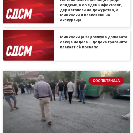
епидемија со еден инфектолог,
дерматолози на дежурство, а
Мицкоски и Клековски на
екскурзија
Мицкоски ја задолжува државата
секоја недела – додека граѓаните
плаќаат сѐ поскапо
СООПШТЕНИЈА