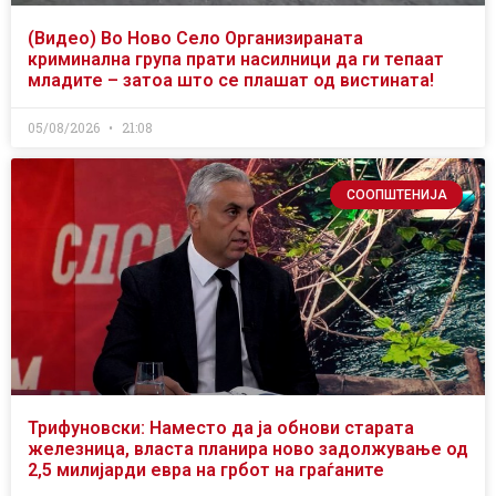
(Видео) Во Ново Село Организираната
криминална група прати насилници да ги тепаат
младите – затоа што се плашат од вистината!
05/08/2026
21:08
СООПШТЕНИЈА
Трифуновски: Наместо да ја обнови старата
железница, власта планира ново задолжување од
2,5 милијарди евра на грбот на граѓаните