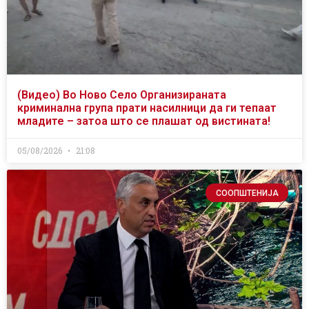
(Видео) Во Ново Село Организираната
криминална група прати насилници да ги тепаат
младите – затоа што се плашат од вистината!
05/08/2026
21:08
СООПШТЕНИЈА