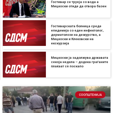
Гостивар се труеја со вода а
Мицкоски отиде да отвора базен
Гостиварската болница среде
епидемија со еден инфектолог,
дерматолози на дежурство, а
Мицкоски и Клековски на
екскурзија
Мицкоски ја задолжува државата
секоја недела – додека граѓаните
плаќаат сѐ поскапо
СООПШТЕНИЈА