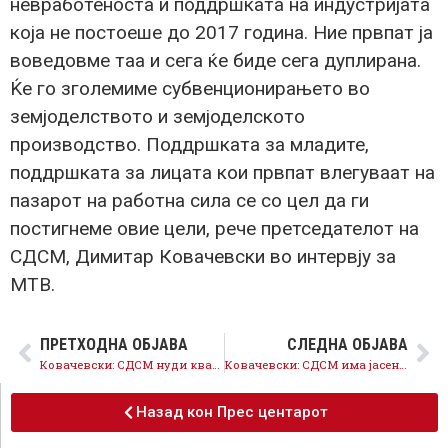
невработеноста и поддршката на индустријата
која не постоеше до 2017 година. Ние првпат ја
воведовме таа и сега ќе биде сега дуплирана.
Ќе го зголемиме субвенционирањето во
земјоделството и земјоделското
производство. Поддршката за младите,
поддршката за лицата кои првпат влегуваат на
пазарот на работна сила се со цел да ги
постигнеме овие цели, рече претседателот на
СДСМ, Димитар Ковачевски во интервју за
МТВ.
ПРЕТХОДНА ОБЈАВА
СЛЕДНА ОБЈАВА
Ковачевски: СДСМ нуди квалитетна пратеничка листа, целта е обезбедување на европска иднина на државата
Ковачевски: СДСМ има јасен план за европска Македонија и економски просперитет на државата
Назад кон Прес центарот