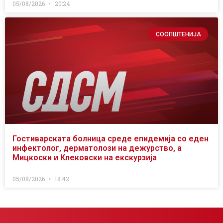
05/08/2026
20:24
СООПШТЕНИЈА
Гостиварската болница среде епидемија со еден
инфектолог, дерматолози на дежурство, а
Мицкоски и Клековски на екскурзија
05/08/2026
18:42