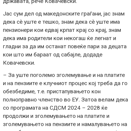
државата, рече Ковачевски.
Јас сум дел од македонските граѓани, јас знам
дека сè уште е тешко, знам дека сè уште има
пензионери кои едвај крпат крај со крај, знам
дека има родители кои некогаш ќе легнат и
гладни за да им останат повеќе пари за децата
кои што им бараат од сабајле, додаде
Ковачевски.
– За уште поголемо зголемување и на платите
и на пензиите е клучниот процес кој треба да го
обезбедиме, т.е. пристапувањето кон
полноправно членство во ЕУ. Затоа велам дека
со програмата на СДСМ 2024 – 2028 ќе
продолжи и зголемувањето на платите и
зголемувањето на пензиите и намалувањето на