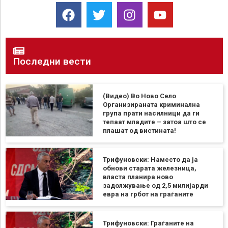
Последни вести
(Видео) Во Ново Село
Организираната криминална
група прати насилници да ги
тепаат младите – затоа што се
плашат од вистината!
Трифуновски: Наместо да ја
обнови старата железница,
власта планира ново
задолжување од 2,5 милијарди
евра на грбот на граѓаните
Трифуновски: Граѓаните на