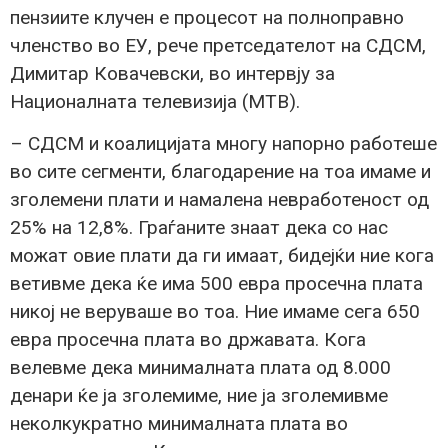
пензиите клучен е процесот на полноправно
членство во ЕУ, рече претседателот на СДСМ,
Димитар Ковачевски, во интервју за
Националната телевизија (МТВ).
– СДСМ и коалицијата многу напорно работеше
во сите сегменти, благодарение на тоа имаме и
зголемени плати и намалена невработеност од
25% на 12,8%. Граѓаните знаат дека со нас
можат овие плати да ги имаат, бидејќи ние кога
ветивме дека ќе има 500 евра просечна плата
никој не веруваше во тоа. Ние имаме сега 650
евра просечна плата во државата. Кога
велевме дека минималната плата од 8.000
денари ќе ја зголемиме, ние ја зголемивме
неколкукратно минималната плата во