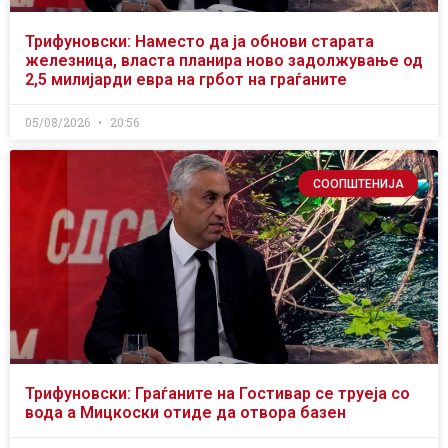
Трифуновски: Наместо да ја обнови старата
железница, власта планира ново задолжување од
2,5 милијарди евра на грбот на граѓаните
05/08/2026
20:56
СООПШТЕНИЈА
Трифуновски: Граѓаните на Гостивар се труеја со
вода а Мицкоски отиде да отвора базен