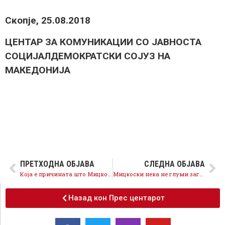
Скопје, 25.08.2018
ЦЕНТАР ЗА КОМУНИКАЦИИ СО ЈАВНОСТА
СОЦИЈАЛДЕМОКРАТСКИ СОЈУЗ НА
МАКЕДОНИЈА
ПРЕТХОДНА ОБЈАВА
СЛЕДНА ОБЈАВА
Која е причината што Мицкоски и ВМРО-ДПМНЕ не го кажуваат ставот за референдумот, дали се против ЕУ и НАТО?
Мицкоски нека не глуми загриженост туку да каже јасен став за референдумот
Назад кон Прес центарот