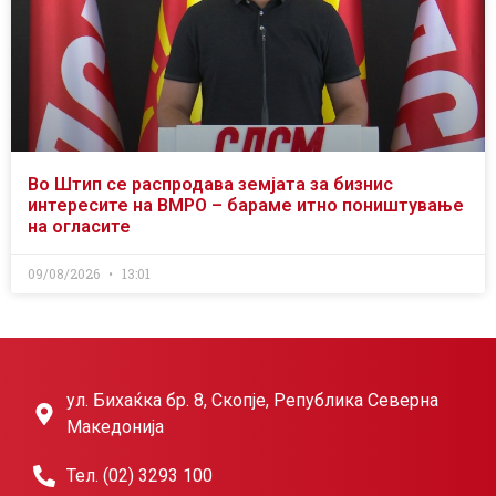
Во Штип се распродава земјата за бизнис
интересите на ВМРО – бараме итно поништување
на огласите
09/08/2026
13:01
ул. Бихаќка бр. 8, Скопје, Република Северна
Македонија
Тел. (02) 3293 100