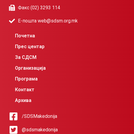
Факс (02) 3293 114
Е-пошта web@sdsm.org.mk
Почетна
Прес центар
За СДСМ
Организација
Програма
Контакт
Архива
/SDSMakedonija
@sdsmakedonija