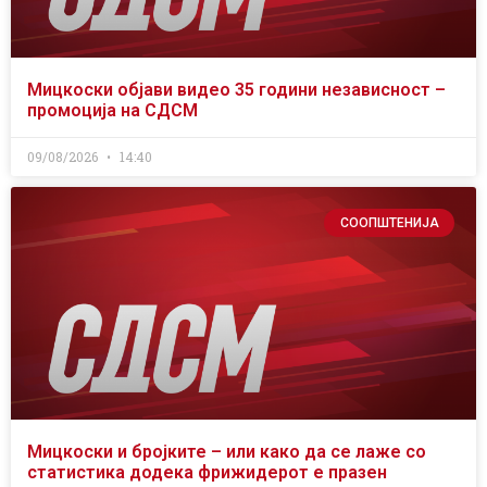
Мицкоски објави видео 35 години независност –
промоција на СДСМ
09/08/2026
14:40
СООПШТЕНИЈА
Мицкоски и бројките – или како да се лаже со
статистика додека фрижидерот е празен