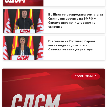
Во Штип се распродава земјата за
бизнис интересите на ВМРО –
бараме итно поништување на
огласите
Граѓаните на Гостивар бараат
чиста вода и одговорност,
Савески не сака да реагира
СООПШТЕНИЈА