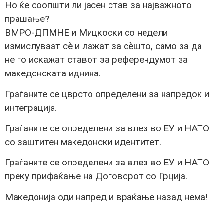
Но ќе соопшти ли јасен став за најважното
прашање?
ВМРО-ДПМНЕ и Мицкоски со недели
измислуваат сè и лажат за сèшто, само за да
не го искажат ставот за референдумот за
македонската иднина.
Граѓаните се цврсто определени за напредок и
интеграција.
Граѓаните се определени за влез во ЕУ и НАТО
со заштитен македонски идентитет.
Граѓаните се определени за влез во ЕУ и НАТО
преку прифаќање на Договорот со Грција.
Македонија оди напред и враќање назад нема!