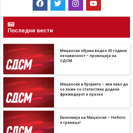
Последни вести
Мицкоски објави видео 35 години
независност – промоција на
СДСМ
Мицкоски и бројките – или како да
се лаже со статистика додека
фрижидерот е празен
Економија на Мицкоски – Небото
е граница!