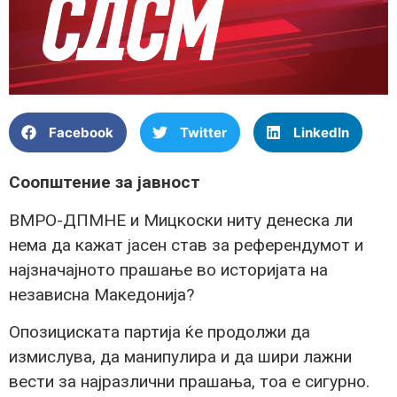
Facebook
Twitter
LinkedIn
Соопштение за јавност
ВМРО-ДПМНЕ и Мицкоски ниту денеска ли
нема да кажат јасен став за референдумот и
најзначајното прашање во историјата на
независна Македонија?
Опозициската партија ќе продолжи да
измислува, да манипулира и да шири лажни
вести за најразлични прашања, тоа е сигурно.