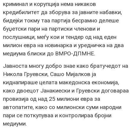
криминал и корупција нема никаков
кредибилитет да зборува за јавните набавки,
бидејќи токму таа партија бесрамно делеше
буџетски пари на партиски членови и
послушници, меѓу кои и тендер од над еден
милион евра на новинарка и уредничка на два
медиума блиски до ВМРО-ДПМНЕ.
Јавноста многу добро знае како братучедот на
Никола Груевски, Сашо Мијалков ја
киднапираше целата македонска економија,
како двоецот Јанакиески и Груевски договараа
провизија од над 25 милиони евра за
автопатите, како со милионски суми народни
пари се поткупуваа и контролираа бројни
медиуми.