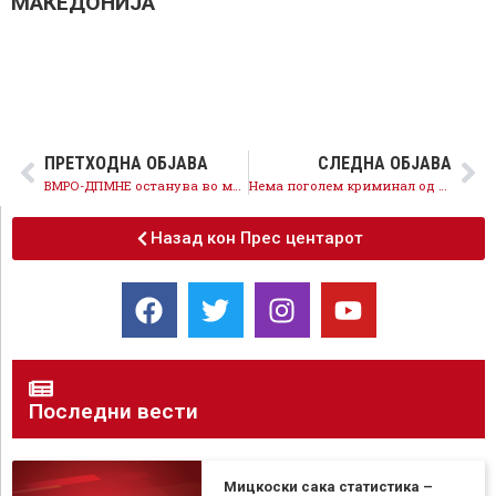
МАКЕДОНИЈА
ПРЕТХОДНА ОБЈАВА
СЛЕДНА ОБЈАВА
ВМРО-ДПМНЕ останува во матрицата на поделби и изолација, Договорот е за иднината, а иднината е во ЕУ и НАТО
Нема поголем криминал од 11 годишното владеење на ВМРО-ДПМНЕ, украдените пари од граѓаните ќе се вратат во Буџетот
Назад кон Прес центарот
Последни вести
Мицкоски сака статистика –