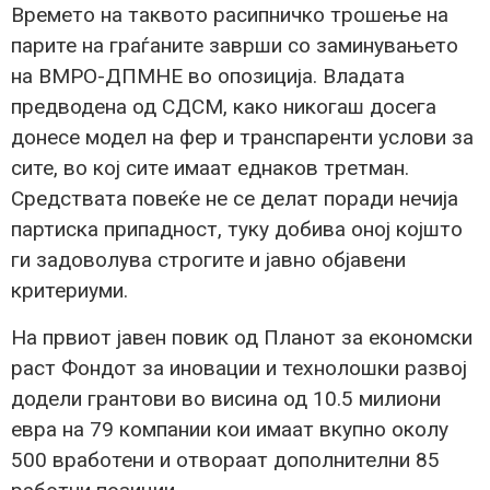
Времето на таквото расипничко трошење на
парите на граѓаните заврши со заминувањето
на ВМРО-ДПМНЕ во опозиција. Владата
предводена од СДСМ, како никогаш досега
донесе модел на фер и транспаренти услови за
сите, во кој сите имаат еднаков третман.
Средствата повеќе не се делат поради нечија
партиска припадност, туку добива оној којшто
ги задоволува строгите и јавно објавени
критериуми.
На првиот јавен повик од Планот за економски
раст Фондот за иновации и технолошки развој
додели грантови во висина од 10.5 милиони
евра на 79 компании кои имаат вкупно околу
500 вработени и отвораат дополнителни 85