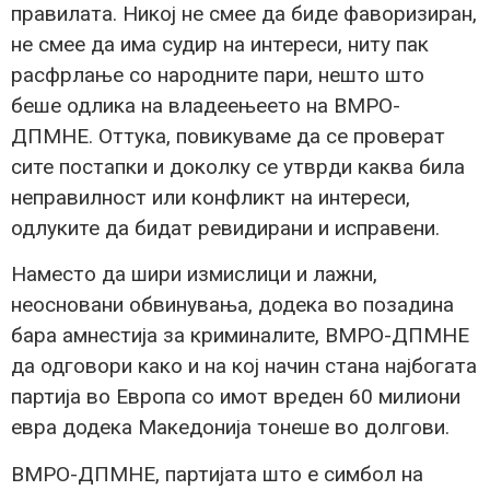
правилата. Никој не смее да биде фаворизиран,
не смее да има судир на интереси, ниту пак
расфрлање со народните пари, нешто што
беше одлика на владеењеето на ВМРО-
ДПМНЕ. Оттука, повикуваме да се проверат
сите постапки и доколку се утврди каква била
неправилност или конфликт на интереси,
одлуките да бидат ревидирани и исправени.
Наместо да шири измислици и лажни,
неосновани обвинувања, додека во позадина
бара амнестија за криминалите, ВМРО-ДПМНЕ
да одговори како и на кој начин стана најбогата
партија во Европа со имот вреден 60 милиони
евра додека Македонија тонеше во долгови.
ВМРО-ДПМНЕ, партијата што е симбол на