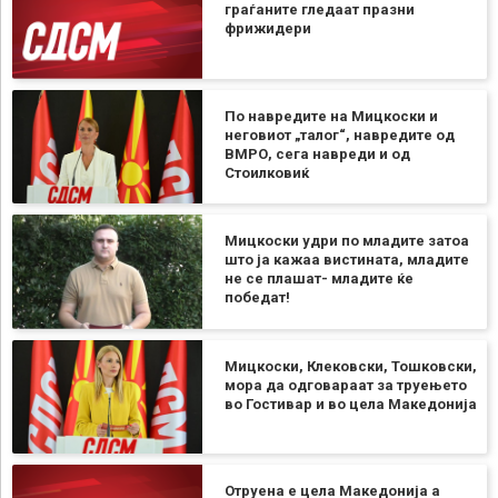
граѓаните гледаат празни
фрижидери
По навредите на Мицкоски и
неговиот „талог“, навредите од
ВМРО, сега навреди и од
Стоилковиќ
Мицкоски удри по младите затоа
што ја кажаа вистината, младите
не се плашат- младите ќе
победат!
Мицкоски, Клековски, Тошковски,
мора да одговараат за труењето
во Гостивар и во цела Македонија
Отруена е цела Македонија а