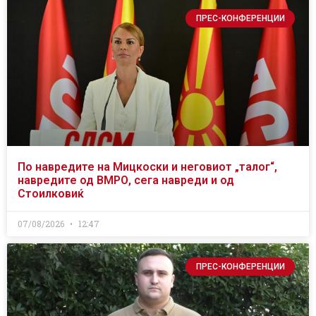
ПРЕС-КОНФЕРЕНЦИИ
По навредите на Мицкоски и неговиот „талог“,
навредите од ВМРО, сега навреди и од
Стоилковиќ
07/08/2026
12:47
ПРЕС-КОНФЕРЕНЦИИ