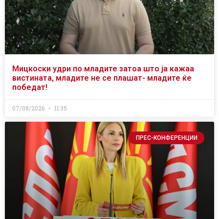
Мицкоски удри по младите затоа што ја кажаа
вистината, младите не се плашат- младите ќе
победат!
07/08/2026
11:35
ПРЕС-КОНФЕРЕНЦИИ