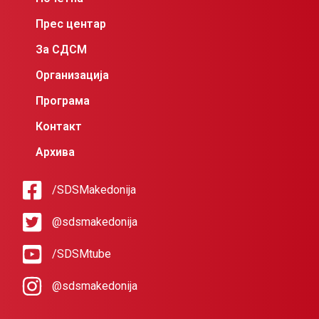
Прес центар
За СДСМ
Организација
Програма
Контакт
Архива
/SDSMakedonija
@sdsmakedonija
/SDSMtube
@sdsmakedonija