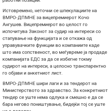
работни позиции.
Истовремено, неточни се шпекулациите на
ВМРО-ДПМНЕ за вицепремиерот Кочо
Ангушев. Вицепремиерот во целост го
испочитува Законот за судир на интереси со
стапување на функцијата и се откажа од
управувачките функции во компаниите каде
што има сопственост, во меѓувреме ја продаде
компанијата ЕДС за да се избегне токму
судирот на интереси, а целосно транспарентно
го објави и анкетниот лист.
ВМРО-ДПМНЕ шири лаги и за тендерот на
Министерството за здравство. За конкретниот
тендер се уште нема одлука и смешно е да се
бара негово поништување, бидејќи тој се уште