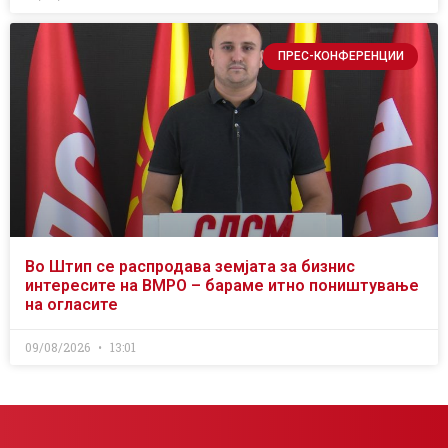
ПРЕС-КОНФЕРЕНЦИИ
Во Штип се распродава земјата за бизнис
интересите на ВМРО – бараме итно поништување
на огласите
09/08/2026
13:01