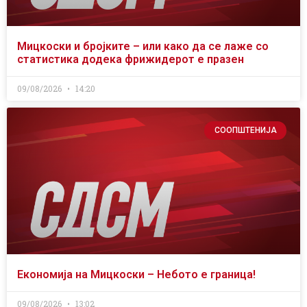
Мицкоски и бројките – или како да се лаже со
статистика додека фрижидерот е празен
09/08/2026
14:20
СООПШТЕНИЈА
Економија на Мицкоски – Небото е граница!
09/08/2026
13:02