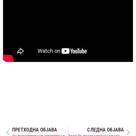
ПРЕТХОДНА ОБЈАВА
СЛЕДНА ОБЈАВА
Се надминуваат штетите од криминалното владеење на ВМРО-ДПМНЕ, Македонија оди напред
Заев: Го поздравувам враќањето на опозицијата во Парламентот, продолжуваме со реформскиот процес во интерес на сите граѓани