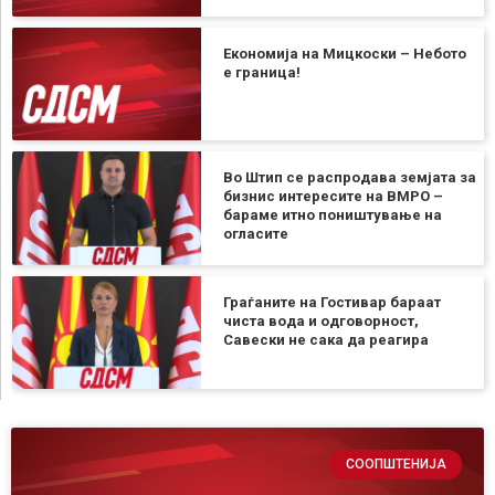
Економија на Мицкоски – Небото
е граница!
Во Штип се распродава земјата за
бизнис интересите на ВМРО –
бараме итно поништување на
огласите
Граѓаните на Гостивар бараат
чиста вода и одговорност,
Савески не сака да реагира
СООПШТЕНИЈА