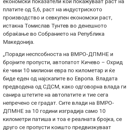
економски показатели кои покажуваат раст на
платите од 5,6, раст на индустриското
производство и севкупен економски раст,
истакна Томислав Тунтев во денешното
обраќање во Собранието на Република
Македонија.
„Поради неспсобноста на ВМРО-ДПМНЕ и
бројните пропусти, автопатот Кичево – Охрид
ќе чини 10 милиони евра по километар и ќе
биде еден од најскапите во Европа. Владата
предводена од СДСМ, како одговорна влада ги
санира штетите на автопатите и тие сега
непречено се градат. Сите влади на ВМРО-
ДПМНЕ за 10 години изградија само 10
километри патиша и тоа е реалната бројка, се
друго се пропусти коишто предвизкуваат