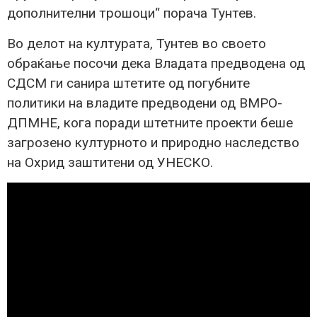
дополнителни трошоци“ порача Тунтев.
Во делот на културата, Тунтев во своето
обраќање посочи дека Владата предводена од
СДСМ ги санира штетите од погубните
политики на владите предводени од ВМРО-
ДПМНЕ, кога поради штетните проекти беше
загрозено културното и природно наследство
на Охрид заштитени од УНЕСКО.