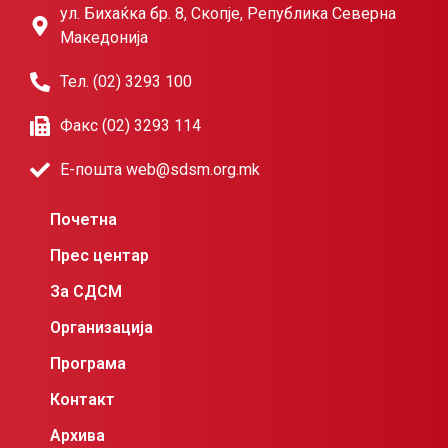
ул. Бихаќка бр. 8, Скопје, Република Северна
Македонија
Тел. (02) 3293 100
Факс (02) 3293 114
Е-пошта web@sdsm.org.mk
Почетна
Прес центар
За СДСМ
Организација
Програма
Контакт
Архива