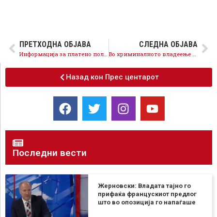
ПРЕТХОДНА ОБЈАВА
СЛЕДНА ОБЈАВА
Информација за платено политичко рекламирање на СДСМ во кампањата за локалните избори
Во криминалното владеење на ВМРО-ДПМНЕ пари имаше само за Груевски и неговите соработници, денес растат платите на граѓаните
Назад кон Прес центарот
Последни вести
Жерновски: Владата тајно го
прифаќа францускиот предлог
што во опозиција го напаѓаше