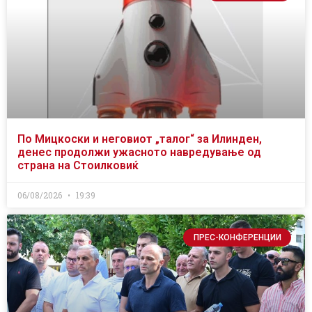
По Мицкоски и неговиот „талог“ за Илинден,
денес продолжи ужасното навредување од
страна на Стоилковиќ
06/08/2026
19:39
ПРЕС-КОНФЕРЕНЦИИ