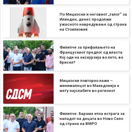
По Мицкоски и неговиот „талог“ за
Илинден, денес продолжи
ужасното навредување од страна
на Стоилковиќ
Филипче за прифаќањето на
Францускиот предлог од власта:
Кој оди на екскурзија во лето, во
Брисел?
Мицкоски повторно лаже –
минималецот во Македонија е
меѓу најслабите во регионот
Филипче: Бараме итна истрага за
нападот на децата во Ново Село
од страна на ВМРО