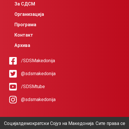
За СДСМ
Организација
Програма
Контакт
Архива
/SDSMakedonija
@sdsmakedonija
/SDSMtube
@sdsmakedonija
Социјалдемократски Сојуз на Македонија. Сите права се