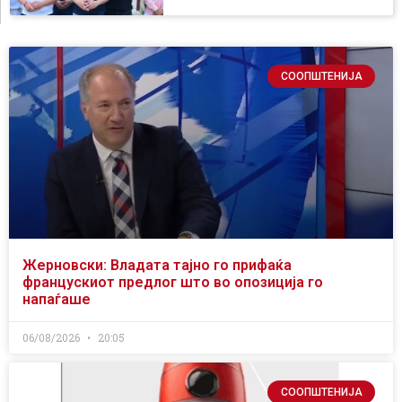
СООПШТЕНИЈА
Жерновски: Владата тајно го прифаќа
францускиот предлог што во опозиција го
напаѓаше
06/08/2026
20:05
СООПШТЕНИЈА