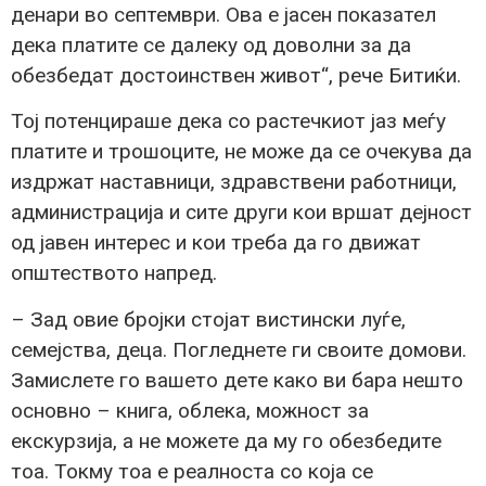
денари во септември. Ова е јасен показател
дека платите се далеку од доволни за да
обезбедат достоинствен живот“, рече Битиќи.
Тој потенцираше дека со растечкиот јаз меѓу
платите и трошоците, не може да се очекува да
издржат наставници, здравствени работници,
администрација и сите други кои вршат дејност
од јавен интерес и кои треба да го движат
општеството напред.
– Зад овие бројки стојат вистински луѓе,
семејства, деца. Погледнете ги своите домови.
Замислете го вашето дете како ви бара нешто
основно – книга, облека, можност за
екскурзија, а не можете да му го обезбедите
тоа. Токму тоа е реалноста со која се