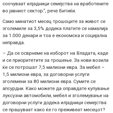
соочуваат илјадници семејства на вработените
во јавниот сектор.“, рече Битиќи.
Само минатиот месец трошоците за живот се
зголемиле за 3,5% додека платите се намалија
за 1.000 денари и тоа е економска и социјална
неправда.
– Да се осврнеме на изборот на Владата, каде
и се приоритетите за трошење. За нови возила
ќе се потрошат 7,5 милиони евра. За мебел –
1,5 милиони евра, за договорни услуги
зголемени за 80 милиони евра. Сумите се
апсурдни. Како можете да оправдате купување
луксузни автомобили, мебел и зголемување на
договорни услуги додека илјадници семејства
се прашуваат како ќе го преживеат месецот?