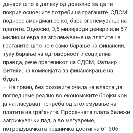
денари што е далеку од доволно за да ги
покрие основните потреби на граѓаните. СДСМ
поднесе амандман со кој бара зголемување на
платите. Односно, 3,5 милијарди денари или 57
милиони евра за зголемување на платите на
граѓаните, што не е само барање на финансии,
туку барање на одговорност и социјална
правда, рече пратеникот на СДСМ, Фатмир
Битиќи, на комисијата за финансирање на
буџет.
– Најпрвин, без розовите очила на власта да
погледнеме реално во економските бројки кои
ја нагласуваат потреба од зголемување на
платите на граѓаните. Просечната плата бележи
загрижувачки пад, а во меѓувреме,
потрошувачката кошничка достигна 61.306