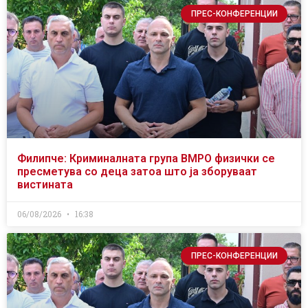
ПРЕС-КОНФЕРЕНЦИИ
Филипче: Криминалната група ВМРО физички се
пресметува со деца затоа што ја зборуваат
вистината
06/08/2026
16:38
ПРЕС-КОНФЕРЕНЦИИ