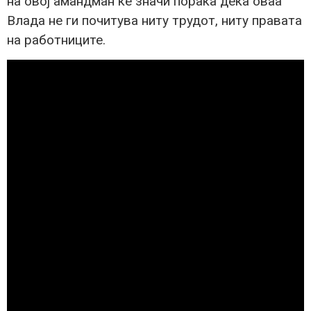
на овој амандман ќе значи порака дека оваа
Влада не ги почитува ниту трудот, ниту правата
на работниците.