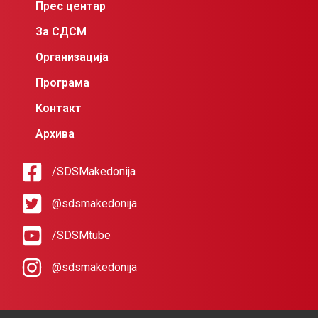
Прес центар
За СДСМ
Организација
Програма
Контакт
Архива
/SDSMakedonija
@sdsmakedonija
/SDSMtube
@sdsmakedonija