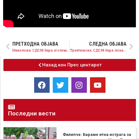
ПРЕТХОДНА ОБЈАВА
СЛЕДНА ОБЈАВА
Николова: СДСМ бара зголемување на платите на работниците
Тренчевска: СДСМ бара покачување на платите во јавниот сектор и образованието
Назад кон Прес центарот
Последни вести
Филипче: Бараме итна истрага за