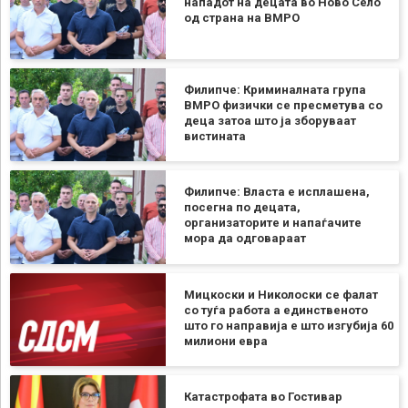
нападот на децата во Ново Село
од страна на ВМРО
Филипче: Криминалната група
ВМРО физички се пресметува со
деца затоа што ја зборуваат
вистината
Филипче: Власта е исплашена,
посегна по децата,
организаторите и напаѓачите
мора да одговараат
Мицкоски и Николоски се фалат
со туѓа работа а единственото
што го направија е што изгубија 60
милиони евра
Катастрофата во Гостивар