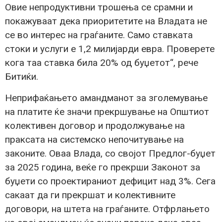
Овие непродуктивни трошења се срамни и
покажуваат дека приоритетите на Владата не
се во интерес на граѓаните. Само ставката
стоки и услуги е 1,2 милијарди евра. Проверете
кога таа ставка била 20% од буџетот“, рече
Битиќи.
Неприфаќањето амандманот за зголемување
на платите ќе значи прекршување на Општиот
колективен договор и продолжување на
праксата на системско непочитување на
законите. Оваа Влада, со својот Предлог-буџет
за 2025 година, веќе го прекрши Законот за
буџети со проектираниот дефицит над 3%. Сега
сакаат да ги прекршат и колективните
договори, на штета на граѓаните. Отфрлањето