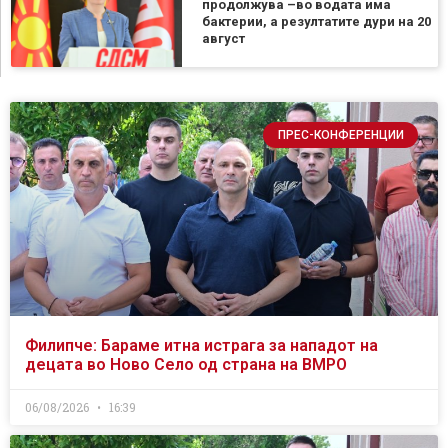
продолжува –во водата има
бактерии, а резултатите дури на 20
август
ПРЕС-КОНФЕРЕНЦИИ
Филипче: Бараме итна истрага за нападот на
децата во Ново Село од страна на ВМРО
06/08/2026
16:39