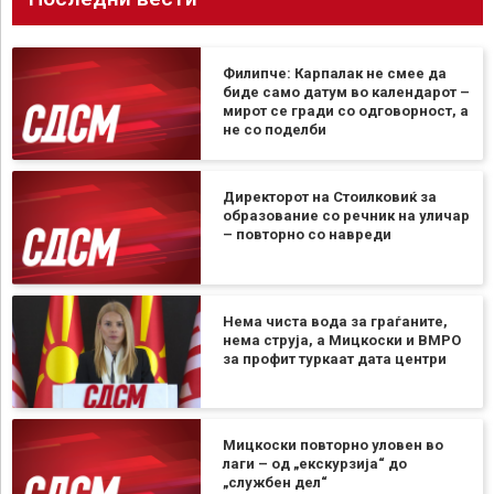
Филипче: Карпалак не смее да
биде само датум во календарот –
мирот се гради со одговорност, а
не со поделби
Директорот на Стоилковиќ за
образование со речник на уличар
– повторно со навреди
Нема чиста вода за граѓаните,
нема струја, а Мицкоски и ВМРО
за профит туркаат дата центри
Мицкоски повторно уловен во
лаги – од „екскурзија“ до
„службен дел“