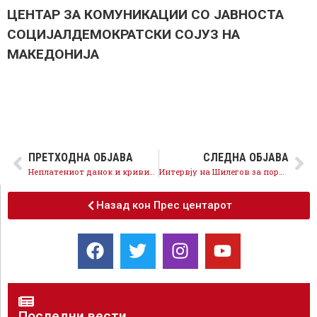
ЦЕНТАР ЗА КОМУНИКАЦИИ СО ЈАВНОСТА
СОЦИЈАЛДЕМОКРАТСКИ СОЈУЗ НА
МАКЕДОНИЈА
ПРЕТХОДНА ОБЈАВА
СЛЕДНА ОБЈАВА
Неплатениот данок и кривичните пријави против нивните функционери најдобро докажуваат дека ВМРО-ДПМНЕ не се грижи за граѓаните
Интервју на Шилегов за порталот Пост.мк
Назад кон Прес центарот
Последни вести