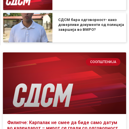
СДСМ бара одговорност- како
доверливи документи од полиција
завршија во ВМРО?
СООПШТЕНИЈА
Филипче: Карпалак не смее да биде само датум
во календарот – мирот се гради со одговорност,