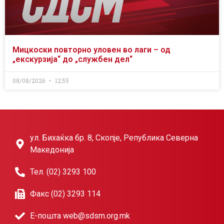
Мицкоски повторно уловен во лаги – од
„екскурзија“ до „службен дел“
08/08/2026
12:55
ул. Бихаќка бр. 8, Скопје, Република Северна
Македонија
Тел. (02) 3293 100
Факс (02) 3293 114
Е-пошта web@sdsm.org.mk