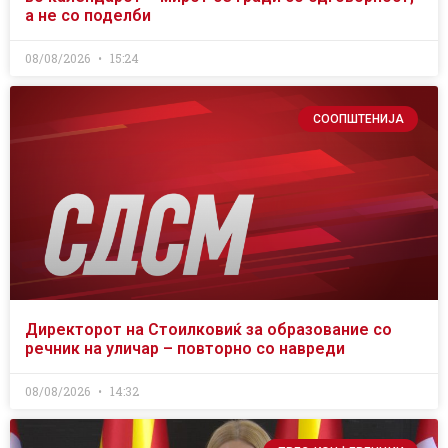
а не со поделби
08/08/2026
15:24
СООПШТЕНИЈА
Директорот на Стоилковиќ за образование со
речник на уличар – повторно со навреди
08/08/2026
14:32