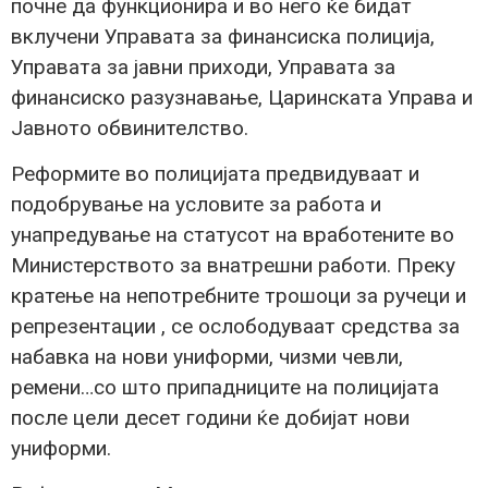
почне да функционира и во него ќе бидат
вклучени Управата за финансиска полиција,
Управата за јавни приходи, Управата за
финансиско разузнавање, Царинската Управа и
Јавното обвинителство.
Реформите во полицијата предвидуваат и
подобрување на условите за работа и
унапредување на статусот на вработените во
Министерството за внатрешни работи. Преку
кратење на непотребните трошоци за ручеци и
репрезентации , се ослободуваат средства за
набавка на нови униформи, чизми чевли,
ремени…со што припадниците на полицијата
после цели десет години ќе добијат нови
униформи.