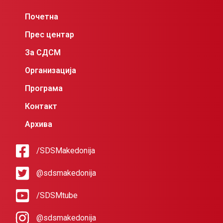
Почетна
Прес центар
За СДСМ
Организација
Програма
Контакт
Архива
/SDSMakedonija
@sdsmakedonija
/SDSMtube
@sdsmakedonija