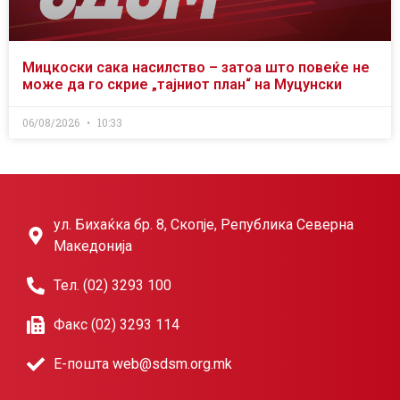
Мицкоски сака насилство – затоа што повеќе не
може да го скрие „тајниот план“ на Муцунски
06/08/2026
10:33
ул. Бихаќка бр. 8, Скопје, Република Северна
Македонија
Тел. (02) 3293 100
Факс (02) 3293 114
Е-пошта web@sdsm.org.mk