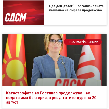
Цел ден „талог“ – организираната
кампања на омраза продолжува
ПРЕС-КОНФЕРЕНЦИИ
Катастрофата во Гостивар продолжува –во
водата има бактерии, а резултатите дури на 20
август