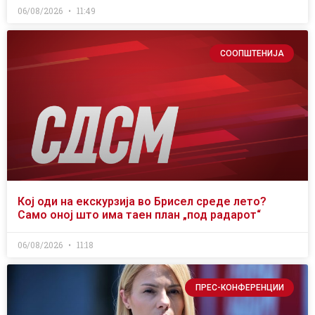
06/08/2026
11:49
СООПШТЕНИЈА
Кој оди на екскурзија во Брисел среде лето?
Само оној што има таен план „под радарот“
06/08/2026
11:18
ПРЕС-КОНФЕРЕНЦИИ