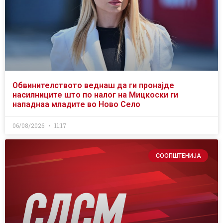
Обвинителството веднаш да ги пронајде
насилниците што по налог на Мицкоски ги
нападнаа младите во Ново Село
06/08/2026
11:17
СООПШТЕНИЈА