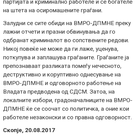
партијата и криминално работеле и се богателе
на штета на осиромашените граѓани.
Залудни се сите обиди на ВМРО-ДПМНЕ преку
лажни отчети и празни обвинувања да го
одбранат криминалот во сопствените редови.
Никој повеќе не може да ги лаже, уценува,
поткупува и заплашува граѓаните. Граѓаните ја
препознаваат разликата помеѓу нечесното,
деструктивно и коруптивно однесување на
ВМРО-ДПМНЕ и одговорното работење на
Владата предводена од СДСМ. Затоа, на
локалните избори, градоначалниците на ВМРО-
ДПМНЕ ќе се соочат со политичка, а оние кои
работеле незаконски и со правна одговорност.
Скопје, 20.08.2017