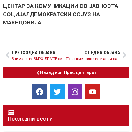
ЦЕНТАР ЗА КОМУНИКАЦИИ СО ЈАВНОСТА
СОЦИЈАЛДЕМОКРАТСКИ СОЈУЗ НА
МАКЕДОНИЈА
ПРЕТХОДНА ОБЈАВА
СЛЕДНА ОБЈАВА
Внимавајте, ВМРО-ДПМНЕ секој ден пласира скандалозни и морбидни лажни вести
По криминалните стапки на Груевски тргнале и дел од градоначалниците на ВМРО-ДПМНЕ, доаѓаат промени и на локално ниво!
Назад кон Прес центарот
Последни вести