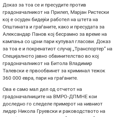
Доказ за тоа се и пресудите против
градоначалникот на Прилеп, Марјан Ристески
кој е осуден бидејќи работел на штета на
Општината и граѓаните, како и пресудата за
Александар Панов кој бесрамно за време на
кампања со црни пари купувал гласови. Доказ
за тоа е и покренатиот случај „Транспортер“ на
Специјалното јавно обвинителство во кој
градоначалникот на Битола Владимир
Талевски е првообвинет за криминал тежок
360 000 евра, пари на граѓаните.
Ова е само мал дел од отчетот на
градоначалниците на ВМРО-ДПМНЕ кои
доследно го следеле примерот на нивниот
лидер Никола Груевски и раководството на