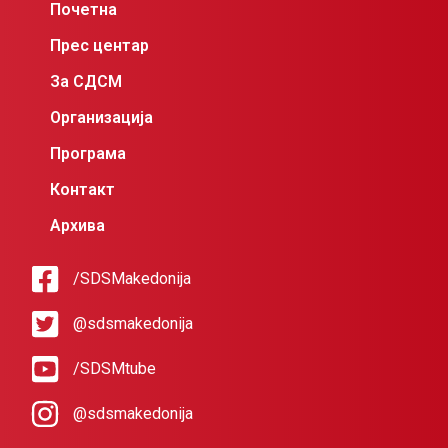
Почетна
Прес центар
За СДСМ
Организација
Програма
Контакт
Архива
/SDSMakedonija
@sdsmakedonija
/SDSMtube
@sdsmakedonija