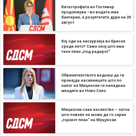
Катастрофата во Гостивар
продолжува –во водата има
бактерии, а резултатите дури на 20
август
Кој оди на екскурзија во Брисел
среде лето? Само оној што има
таен план „под радарот“
Обвинителството веднаш да ги
пронајде насилниците што по
налог на Мицкоски ги нападнаа
младите во Ново Село
Мицкоски сака насилство – затоа
што повеќе не може да го скрие
„тајниот план“ на Муцунски