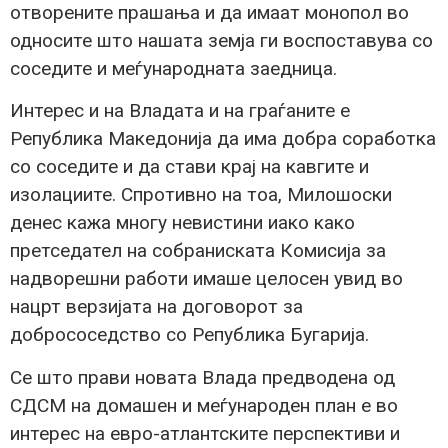
отворените прашања и да имаат монопол во
односите што нашата земја ги воспоставува со
соседите и меѓународната заедница.
Интерес и на Владата и на граѓаните е
Република Македонија да има добра соработка
со соседите и да стави крај на кавгите и
изолациите. Спротивно на тоа, Милошоски
денес кажа многу невистини иако како
претседател на собраниската Комисија за
надворешни работи имаше целосен увид во
нацрт верзијата на договорот за
добрососедство со Република Бугарија.
Се што прави новата Влада предводена од
СДСМ на домашен и меѓународен план е во
интерес на евро-атлантските перспективи и