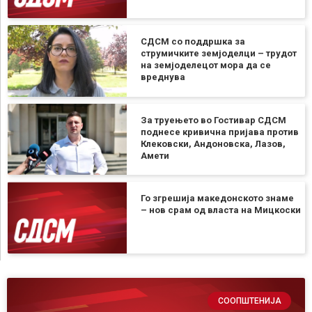
СДСМ со поддршка за
струмичките земјоделци – трудот
на земјоделецот мора да се
вреднува
За труењето во Гостивар СДСМ
поднесе кривична пријава против
Клековски, Андоновска, Лазов,
Амети
Го згрешија македонското знаме
– нов срам од власта на Мицкоски
СООПШТЕНИЈА