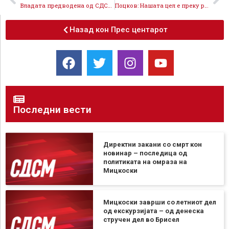
Владата предводена од СДСМ става крај на расипничкото трошење и на нереалните проекции и ги намалува долговите
Поцков: Нашата цел e преку ребалансот на Буџетот да донесеме квалитетен живот за сите
Назад кон Прес центарот
Последни вести
Директни закани со смрт кон
новинар – последица од
политиката на омраза на
Мицкоски
Мицкоски заврши со летниот дел
од екскурзијата – од денеска
стручен дел во Брисел