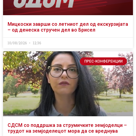
Мицкоски заврши со летниот дел од екскурзијата
– од денеска стручен дел во Брисел
10/08/2026
12:36
ПРЕС-КОНФЕРЕНЦИИ
СДСМ со поддршка за струмичките земјоделци –
трудот на земјоделецот мора да се вреднува