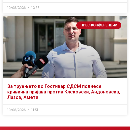
10/08/2026
12:35
ПРЕС-КОНФЕРЕНЦИИ
За труењето во Гостивар СДСМ поднесе
кривична пријава против Клековски, Андоновска,
Лазов, Амети
10/08/2026
11:51