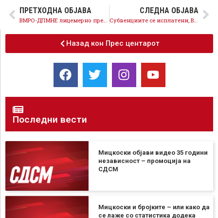
ПРЕТХОДНА ОБЈАВА
СЛЕДНА ОБЈАВА
ВМРО-ДПМНЕ лицемерно предлага идеи за кои до пред неколку месеци сметаше дека се неуки и апсурдни
Субвенциите се исплатени, ВМРО-ДПМНЕ лаже, пропагандата веќе не проаѓа кај земјоделците
Назад кон Прес центарот
Последни вести
Мицкоски објави видео 35 години
независност – промоција на
СДСМ
Мицкоски и бројките – или како да
се лаже со статистика додека