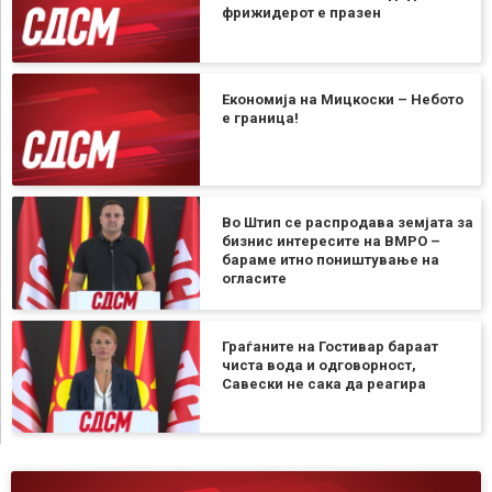
фрижидерот е празен
Економија на Мицкоски – Небото
е граница!
Во Штип се распродава земјата за
бизнис интересите на ВМРО –
бараме итно поништување на
огласите
Граѓаните на Гостивар бараат
чиста вода и одговорност,
Савески не сака да реагира