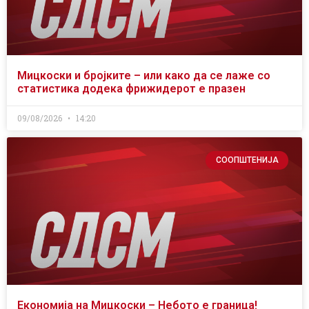
Мицкоски и бројките – или како да се лаже со
статистика додека фрижидерот е празен
09/08/2026
14:20
СООПШТЕНИЈА
Економија на Мицкоски – Небото е граница!