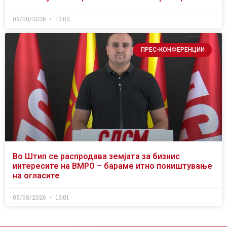
09/08/2026
13:02
ПРЕС-КОНФЕРЕНЦИИ
Во Штип се распродава земјата за бизнис
интересите на ВМРО – бараме итно поништување
на огласите
09/08/2026
13:01