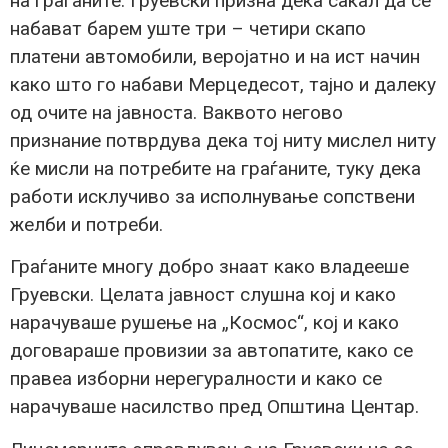
на граѓаните. Груевски призна дека сакал да се
набават барем уште три – четири скапо
платени автомобили, веројатно и на ист начин
како што го набави Мерцедесот, тајно и далеку
од очите на јавноста. Ваквото негово
признание потврдува дека тој ниту мислел ниту
ќе мисли на потребите на граѓаните, туку дека
работи исклучиво за исполнување сопствени
желби и потреби.
Граѓаните многу добро знаат како владееше
Груевски. Целата јавност слушна кој и како
нарачуваше рушење на „Космос“, кој и како
договараше провизии за автопатите, како се
правеа изборни нерегуралности и како се
нарачуваше насилство пред Општина Центар.