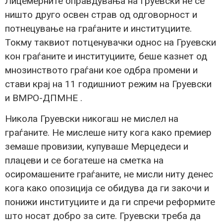
Лицемерните оправдувања на Груевски не се
ништо друго освен страв од одговорност и
потнецување на граѓаните и институциите.
Токму таквиот потценувачки однос на Груевски
кон граѓаните и институциите, беше казнет од
мнозинството граѓани кое одбра промени и
стави крај на 11 годишниот режим на Груевски
и ВМРО-ДПМНЕ .
Никола Груевски никогаш не мислел на
граѓаните. Не мислеше ниту кога како премиер
земаше провизии, купуваше Мерцедеси и
плацеви и се богатеше на сметка на
осиромашените граѓаните, не мисли ниту денес
кога како опозиција се обидува да ги закочи и
понижи институциите и да ги спречи реформите
што носат добро за сите. Груевски треба да