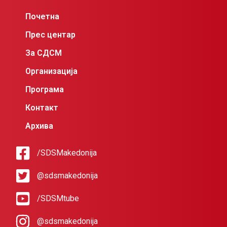
Почетна
Прес центар
За СДСМ
Организација
Програма
Контакт
Архива
/SDSMakedonija
@sdsmakedonija
/SDSMtube
@sdsmakedonija