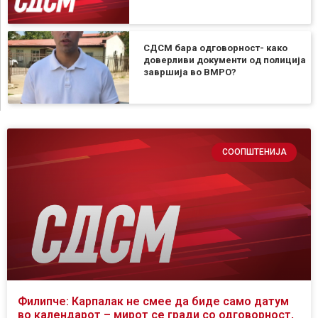
СДСМ бара одговорност- како
доверливи документи од полиција
завршија во ВМРО?
СООПШТЕНИЈА
Филипче: Карпалак не смее да биде само датум
во календарот – мирот се гради со одговорност,