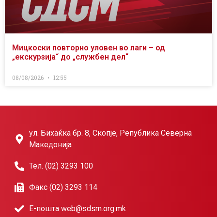
Мицкоски повторно уловен во лаги – од
„екскурзија“ до „службен дел“
08/08/2026
12:55
ул. Бихаќка бр. 8, Скопје, Република Северна
Македонија
Тел. (02) 3293 100
Факс (02) 3293 114
Е-пошта web@sdsm.org.mk