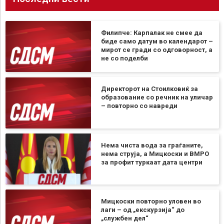
Филипче: Карпалак не смее да
биде само датум во календарот –
мирот се гради со одговорност, а
не со поделби
Директорот на Стоилковиќ за
образование со речник на уличар
– повторно со навреди
Нема чиста вода за граѓаните,
нема струја, а Мицкоски и ВМРО
за профит туркаат дата центри
Мицкоски повторно уловен во
лаги – од „екскурзија“ до
„службен дел“