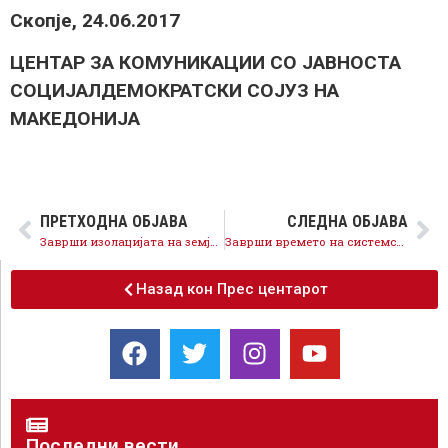
Скопје, 24.06.2017
ЦЕНТАР ЗА КОМУНИКАЦИИ СО ЈАВНОСТА
СОЦИЈАЛДЕМОКРАТСКИ СОЈУЗ НА
МАКЕДОНИЈА
ПРЕТХОДНА ОБЈАВА
СЛЕДНА ОБЈАВА
Заврши изолацијата на земјата, соработката и добрососедство ќе придонесат кон економски развој и перспективна иднина!
Заврши времето на системско уништување на економијата, зацртаните реформи носат економски раст и добро за сите!
Назад кон Прес центарот
Последни вести