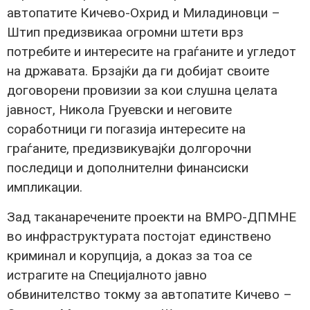
автопатите Кичево-Охрид и Миладиновци –
Штип предизвикаа огромни штети врз
потребите и интересите на граѓаните и угледот
на државата. Брзајќи да ги добијат своите
договорени провизии за кои слушна целата
јавност, Никола Груевски и неговите
соработници ги погазија интересите на
граѓаните, предизвикувајќи долгорочни
последици и дополнителни финансиски
импликации.
Зад таканаречените проекти на ВМРО-ДПМНЕ
во инфраструктурата постојат единствено
криминал и корупција, а доказ за тоа се
истрагите на Специјалното јавно
обвинителство токму за автопатите Кичево –