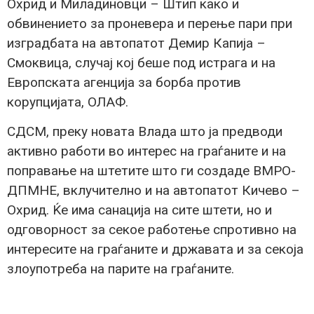
Охрид и Миладиновци – Штип како и
обвинението за проневера и перење пари при
изградбата на автопатот Демир Капија –
Смоквица, случај кој беше под истрага и на
Европската агенција за борба против
корупцијата, ОЛАФ.
СДСМ, преку новата Влада што ја предводи
активно работи во интерес на граѓаните и на
поправање на штетите што ги создаде ВМРО-
ДПМНЕ, вклучително и на автопатот Кичево –
Охрид. Ќе има санација на сите штети, но и
одговорност за секое работење спротивно на
интересите на граѓаните и државата и за секоја
злоупотреба на парите на граѓаните.