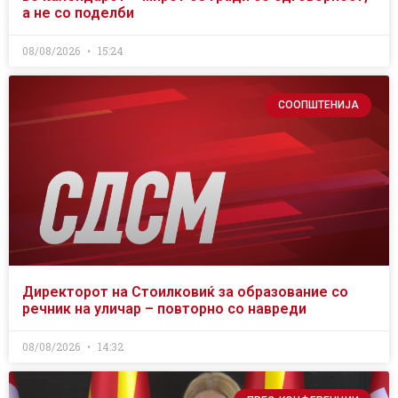
а не со поделби
08/08/2026
15:24
СООПШТЕНИЈА
Директорот на Стоилковиќ за образование со
речник на уличар – повторно со навреди
08/08/2026
14:32