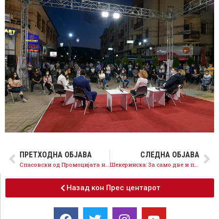
ПРЕТХОДНА ОБЈАВА
СЛЕДНА ОБЈАВА
Спасовски од Промоцијата на кандидатите на листата во ИЕ 2 од Куманово: Со правична грижа за сите обезбедивме извесна сигурност, националистите ги праќаме во минатото до режимот
Шекеринска: За само две и пол години направивме пресврт – 60% повисока минимална плата, 60.000 нови работни места
Назад кон Прес центарот