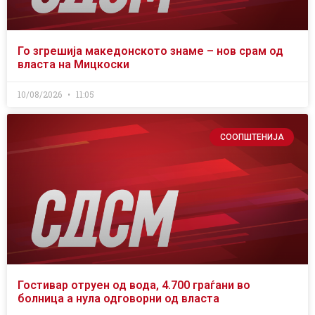
Го згрешија македонското знаме – нов срам од
власта на Мицкоски
10/08/2026
11:05
СООПШТЕНИЈА
Гостивар отруен од вода, 4.700 граѓани во
болница а нула одговорни од власта