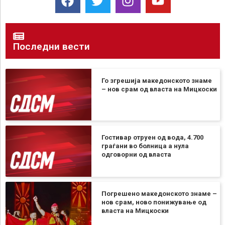
Последни вести
Го згрешија македонското знаме
– нов срам од власта на Мицкоски
Гостивар отруен од вода, 4.700
граѓани во болница а нула
одговорни од власта
Погрешено македонското знаме –
нов срам, ново понижување од
власта на Мицкоски