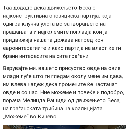
Таа додаде дека движењето Беса е
најконструктивна опозициска партија, која
одигра клучна улога во затворањето на
прашањата и најголемите поглавја кои ја
придвижија нашата држава напред кон
евроинтерагиите и како партија на власт ќе ги
брани интересите на сите граѓани.
Верувајте ми, вашето присуство овде на овие
млади луѓе што ги гледам околу мене им дава,
им влева надеж дека промените ќе настанат
овде и со нас. Ние можеме и повеќе и подобро,
порача Мелинда Рашиди од движењето Беса,
на граѓанската трибина на коалицијата
„Можеме“ во Кичево.