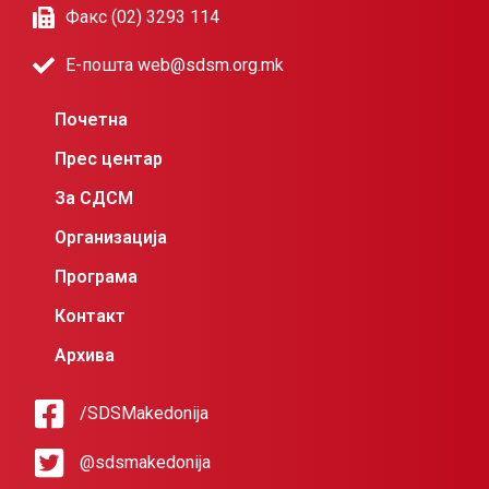
Факс (02) 3293 114
Е-пошта web@sdsm.org.mk
Почетна
Прес центар
За СДСМ
Организација
Програма
Контакт
Архива
/SDSMakedonija
@sdsmakedonija