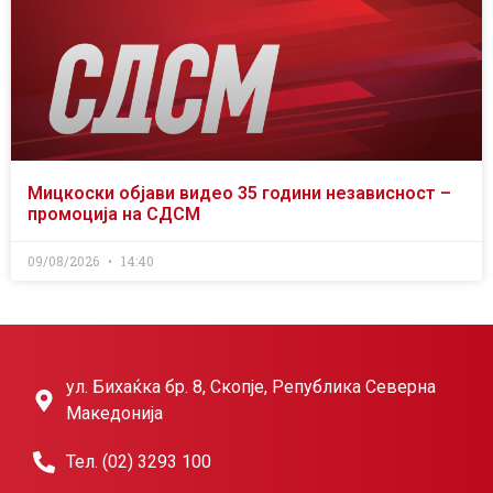
Мицкоски објави видео 35 години независност –
промоција на СДСМ
09/08/2026
14:40
ул. Бихаќка бр. 8, Скопје, Република Северна
Македонија
Тел. (02) 3293 100