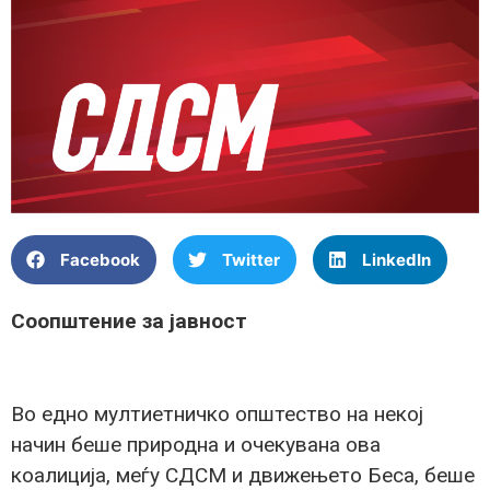
Facebook
Twitter
LinkedIn
Соопштение за јавност
Во едно мултиетничко општество на некој
начин беше природна и очекувана ова
коалиција, меѓу СДСМ и движењето Беса, беше