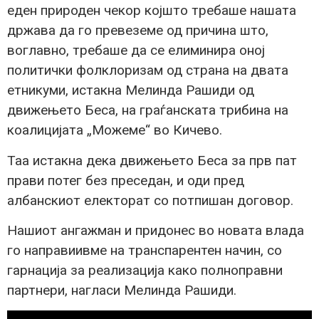
еден природен чекор којшто требаше нашата
држава да го превеземе од причина што,
воглавно, требаше да се елиминира оној
политички фолклоризам од страна на двата
етникуми, истакна Мелинда Рашиди од
движењето Беса, на граѓанската трибина на
коалицијата „Можеме“ во Кичево.
Таа истакна дека движењето Беса за прв пат
прави потег без преседан, и оди пред
албанскиот електорат со потпишан договор.
Нашиот ангажман и придонес во новата влада
го направиивме на транспарентен начин, со
гарнација за реализација како полноправни
партнери, нагласи Мелинда Рашиди.