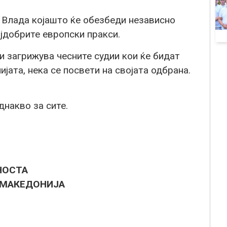
 Влада којашто ќе обезбеди независно
ајдобрите европски пракси.
и загрижува чесните судии кои ќе бидат
јата, нека се посвети на својата одбрана.
накво за сите.
НОСТА
 МАКЕДОНИЈА