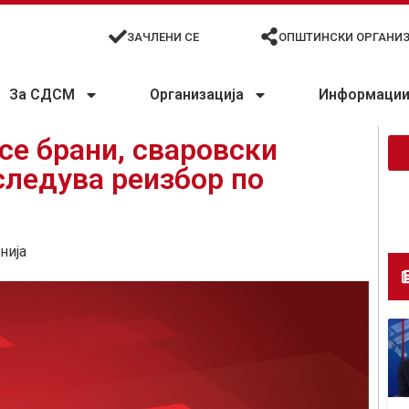
ЗАЧЛЕНИ СЕ
ОПШТИНСКИ ОРГАНИ
За СДСМ
Организација
Информации 
се брани, сваровски
следува реизбор по
нија