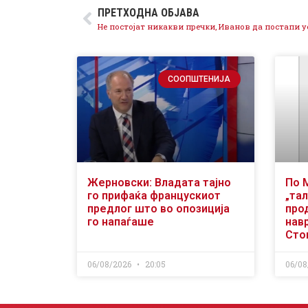
ПРЕТХОДНА ОБЈАВА
СООПШТЕНИЈА
Жерновски: Владата тајно
По 
го прифаќа францускиот
„тал
предлог што во опозиција
про
го напаѓаше
нав
Сто
06/08/2026
20:05
06/08