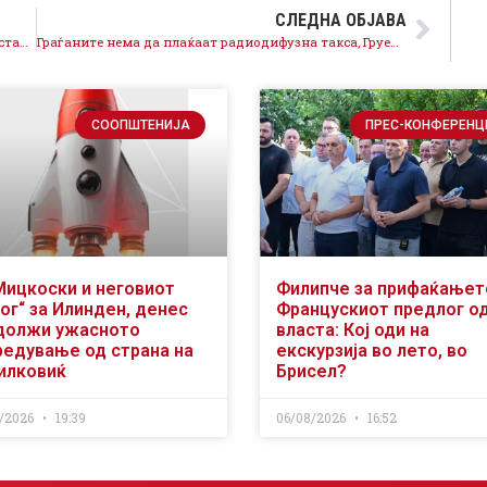
СЛЕДНА ОБЈАВА
Не постојат никакви пречки, Иванов да постапи уставно и да го даде веднаш мандатот!
Граѓаните нема да плаќаат радиодифузна такса, Груевски сака да плаќаат, ама тоа повеќе не зависи од него!
СООПШТЕНИЈА
ПРЕС-КОНФЕРЕНЦ
Мицкоски и неговиот
Филипче за прифаќањет
ог“ за Илинден, денес
Францускиот предлог о
должи ужасното
власта: Кој оди на
редување од страна на
екскурзија во лето, во
илковиќ
Брисел?
/2026
19:39
06/08/2026
16:52