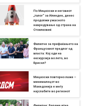
По Мицкоски и неговиот
„талог“ за Илинден, денес
продолжи ужасното
навредување од страна на
Стоилковиќ
Филипче за прифаќањето на
Францускиот предлог од
власта: Кој оди на
екскурзија во лето, во
Брисел?
Мицкоски повторно лаже –
минималецот во
Македонија е меѓу
најслабите во регионот
Филипче: Бараме итна