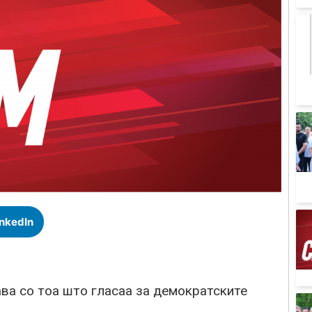
inkedIn
ава со тоа што гласаа за демократските