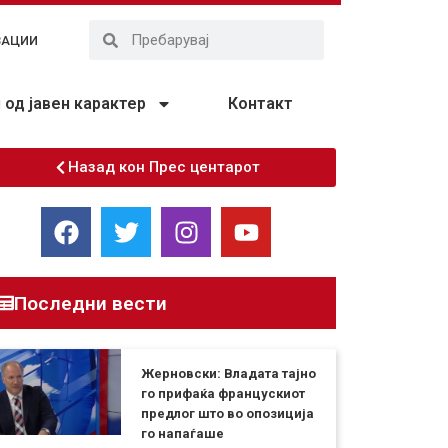
ЗАЦИИ
од јавен карактер
Контакт
Назад кон Прес центарот
Последни вести
Жерновски: Владата тајно
го прифаќа францускиот
предлог што во опозиција
го напаѓаше