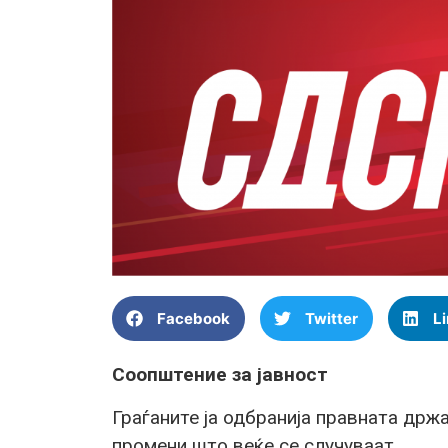
Facebook
Twitter
L
Соопштение за јавност
Граѓаните ја одбранија правната држ
промени што веќе се случуваат.