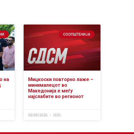
ИИ
СООПШТЕНИЈА
о на
Мицкоски повторно лаже –
д
минималецот во
Македонија е меѓу
најслабите во регионот
06/08/2026
16:51