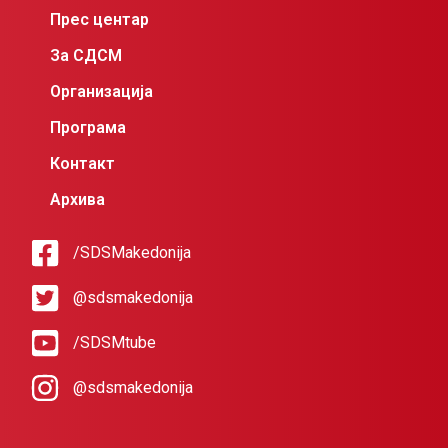
Прес центар
За СДСМ
Организација
Програма
Контакт
Архива
/SDSMakedonija
@sdsmakedonija
/SDSMtube
@sdsmakedonija