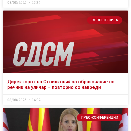
08/08/2026
15:24
СООПШТЕНИЈА
Директорот на Стоилковиќ за образование со
речник на уличар – повторно со навреди
08/08/2026
14:32
ПРЕС-КОНФЕРЕНЦИИ