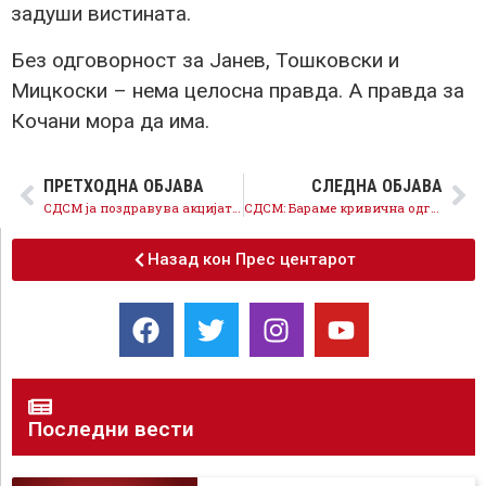
задуши вистината.
Без одговорност за Јанев, Тошковски и
Мицкоски – нема целосна правда. А правда за
Кочани мора да има.
ПРЕТХОДНА ОБЈАВА
СЛЕДНА ОБЈАВА
СДСМ ја поздравува акцијата на ОЈО ГОК за Кочани
СДСМ: Бараме кривична одговорност за Јанев од БЈБ и оставка од Тошковски
Назад кон Прес центарот
Последни вести