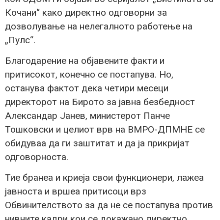
Кочани“ како директно одговорни за
дозволување на нелегалното работење на
„Пулс“.
Благодарение на објавените факти и
притисокот, конечно се постапува. Но,
останува фактот дека четири месеци
директорот на Бирото за јавна безбедност
Александар Јанев, министерот Панче
Тошковски и целиот врв на ВМРО-ДПМНЕ се
обидуваа да ги заштитат и да ја прикријат
одговорноста.
Тие бранеа и криеја свои функционери, лажеа
јавноста и вршеа притисоци врз
Обвинителството за да не се постапува против
нивните кадри кои се докажано директно