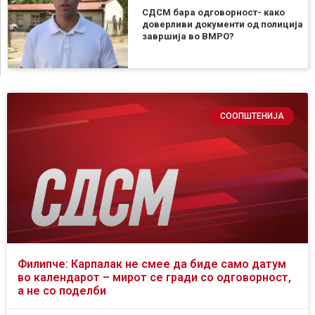
СДСМ бара одговорност- како
доверливи документи од полиција
завршија во ВМРО?
СООПШТЕНИЈА
Филипче: Карпалак не смее да биде само датум
во календарот – мирот се гради со одговорност,
а не со поделби