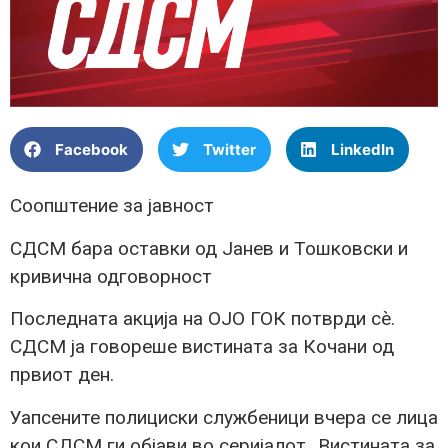
Facebook
Twitter
LinkedIn
Соопштение за јавност
СДСМ бара оставки од Јанев и Тошковски и
кривична одговорност
Последната акција на ОЈО ГОК потврди сè.
СДСМ ја говореше вистината за Кочани од
првиот ден.
Уапсените полициски службеници вчера се лица
кои СДСМ ги објави во серијалот „Вистината за