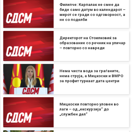
Филипче: Карпалак не смее да
биде само датум во календарот –
мирот се гради со одговорност, а
не со поделби
Директорот на Стоилковиќ за
образование со речник на уличар
– повторно со навреди
Нема чиста вода за граѓаните,
нема струја, а Мицкоски и ВМРО
за профит туркаат дата центри
Мицкоски повторно уловен во
лаги – од „екскурзија“ до
„службен дел“