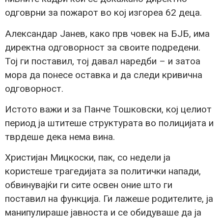
одговрни за пожарот во кој изгореа 62 деца.
Александар Јанев, како прв човек на БЈБ, има
директна одговорност за своите подредени.
Тој ги поставил, тој давал наредби – и затоа
мора да понесе оставка и да следи кривична
одговорност.
Истото важи и за Панче Тошковски, кој целиот
период ја штитеше структурата во полицијата и
тврдеше дека нема вина.
Христијан Мицкоски, пак, со недели ја
користеше трагедијата за политички напади,
обвинувајќи ги сите освен оние што ги
поставил на функција. Ги лажеше родителите, ја
манипулираше јавноста и се обидуваше да ја