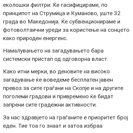
еколошки филтри. Ќе гасифицираме, по
принципот на Струмица и Куманово, уште 32
града во Македонија. Ќе субвенционираме и
фотоволтаични уреди за користење на сонцето
како природен енергенс.
Намалувањето на загадувањето бара
системски пристап од одговорна власт.
Како итни мерки, во деновите на високо
загадување ќе воведеме бесплатен јавен
превоз за сите граѓани на Скопје и на другите
поголеми градови и привремено ќе бидат
запрени сите градежни активности.
За нас здравјето на граѓаните е приоритет број
еден. Тие тоа го знаат и затоа избраа