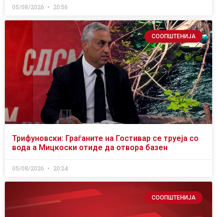
05/08/2026
20:56
СООПШТЕНИЈА
Трифуновски: Граѓаните на Гостивар се труеја со
вода а Мицкоски отиде да отвора базен
05/08/2026
20:24
СООПШТЕНИЈА