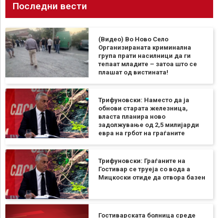
Последни вести
(Видео) Во Ново Село
Организираната криминална
група прати насилници да ги
тепаат младите – затоа што се
плашат од вистината!
Трифуновски: Наместо да ја
обнови старата железница,
власта планира ново
задолжување од 2,5 милијарди
евра на грбот на граѓаните
Трифуновски: Граѓаните на
Гостивар се труеја со вода а
Мицкоски отиде да отвора базен
Гостиварската болница среде