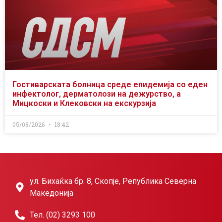
Гостиварската болница среде епидемија со еден
инфектолог, дерматолози на дежурство, а
Мицкоски и Клековски на екскурзија
05/08/2026
18:42
ул. Бихаќка бр. 8, Скопје, Република Северна
Македонија
Тел. (02) 3293 100