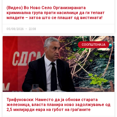
(Видео) Во Ново Село Организираната
криминална група прати насилници да ги тепаат
младите – затоа што се плашат од вистината!
05/08/2026
21:08
СООПШТЕНИЈА
Трифуновски: Наместо да ја обнови старата
железница, власта планира ново задолжување од
2,5 милијарди евра на грбот на граѓаните