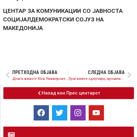
ЦЕНТАР ЗА КОМУНИКАЦИИ СО ЈАВНОСТА
СОЦИЈАЛДЕМОКРАТСКИ СОЈУЗ НА
МАКЕДОНИЈА
ПРЕТХОДНА ОБЈАВА
СЛЕДНА ОБЈАВА
Доаѓа живот! Нов Универзитетски клинички центар во Скопје за сите граѓани!
Граѓаните одлучија, промени и нова Влада, Груевски е минато!
Назад кон Прес центарот