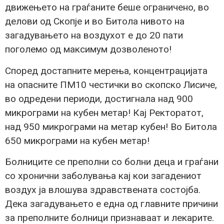
движењето на граѓаните беше ограничено, во
делови од Скопје и во Битола нивото на
загадувањето на воздухот е до 20 пати
поголемо од максимум дозволеното!
Според достапните мерења, концентрацијата
на опасните ПМ10 честички во скопско Лисиче,
во одредени периоди, достигнала над 900
микрограми на кубен метар! Кај Ректоратот,
над 950 микрограми на метар кубен! Во Битола
650 микрограми на кубен метар!
Болниците се преполни со болни деца и граѓани
со хронични заболувања кај кои загадениот
воздух ја влошува здравствената состојба.
Дека загадувањето е една од главните причини
за преполните болници признаваат и лекарите.