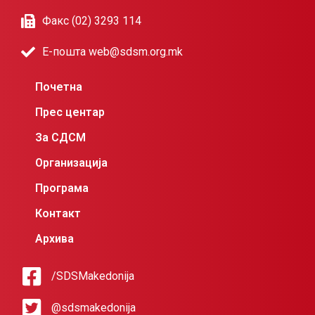
Факс (02) 3293 114
Е-пошта web@sdsm.org.mk
Почетна
Прес центар
За СДСМ
Организација
Програма
Контакт
Архива
/SDSMakedonija
@sdsmakedonija