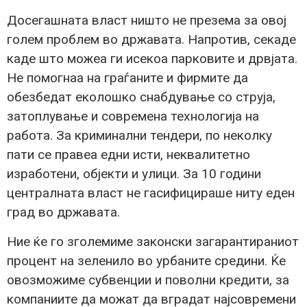
Досегашната власт ништо не презема за овој
голем проблем во државата. Напротив, секаде
каде што можеа ги исекоа парковите и дрвјата.
Не помогнаа на граѓаните и фирмите да
обезбедат еколошко снабдување со струја,
затоплување и современа технологија на
работа. За криминални тендери, по неколку
пати се правеа едни исти, неквалитетно
изработени, објекти и улици. За 10 години
централната власт не гасифицираше ниту еден
град во државата.
Ние ќе го зголемиме законски загарантираниот
процент на зеленило во урбаните средини. Ќе
овозможиме субвенции и поволни кредити, за
компаниите да можат да вградат најсовремени