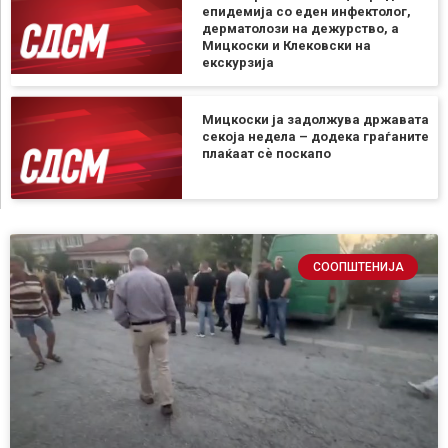
епидемија со еден инфектолог,
дерматолози на дежурство, а
Мицкоски и Клековски на
екскурзија
Мицкоски ја задолжува државата
секоја недела – додека граѓаните
плаќаат сѐ поскапо
СООПШТЕНИЈА