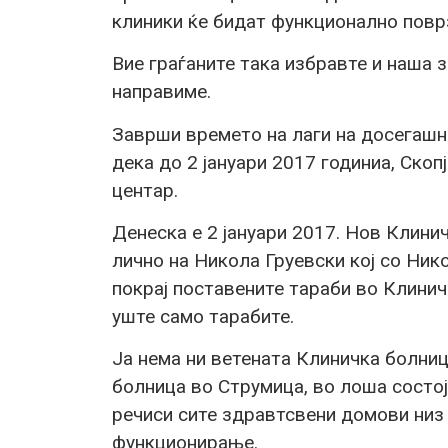
клиники ќе бидат функционално повр
Вие граѓаните така избравте и наша з
направиме.
Заврши времето на лаги на досегашна
дека до 2 јануари 2017 годиниа, Скоп
центар.
Денеска е 2 јануари 2017. Нов Клини
лично на Никола Груевски кој со Ник
покрај поставените тараби во Клинич
уште само тарабите.
Ја нема ни ветената Клиничка болниц
болница во Струмица, во лоша состој
речиси сите здравтсвени домови низ
функционирање.