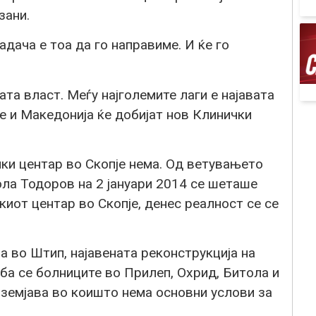
зани.
адача е тоа да го направиме. И ќе го
та власт. Меѓу најголемите лаги е најавата
је и Македонија ќе добијат нов Клинички
чки центар во Скопје нема. Од ветувањето
ола Тодоров на 2 јануари 2014 се шеташе
киот центар во Скопје, денес реалност се се
а во Штип, најавената реконструкција на
ба се болниците во Прилеп, Охрид, Битола и
 земјава во коишто нема основни услови за