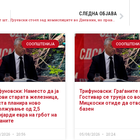
СЛЕДНА ОБЈАВА
Доаѓа живот! Почнуваме да го создаваме животот што го избравме!
Груевски стоел зад измислиците во Дневник, но правдата и промените не може да ги спречи!
СООПШТЕНИЈА
СООПШТЕНИ
фуновски: Наместо да ја
Трифуновски: Граѓаните 
ови старата железница,
Гостивар се труеја со во
ста планира ново
Мицкоски отиде да отв
олжување од 2,5
базен
јарди евра на грбот на
ѓаните
8/2026
20:56
05/08/2026
20:24