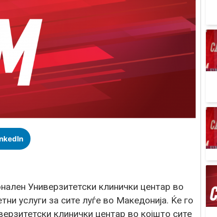
inkedIn
онален Универзитетски клинички центар во
ни услуги за сите луѓе во Македонија. Ќе го
верзитетски клинички центар во којшто сите