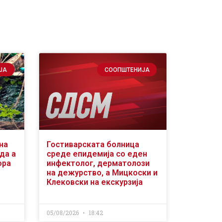
ЈА
СООПШТЕНИЈА
на
Гостиварската болница
да а
среде епидемија со еден
ора
инфектолог, дерматолози
на дежурство, а Мицкоски и
Клековски на екскурзија
05/08/2026
18:42