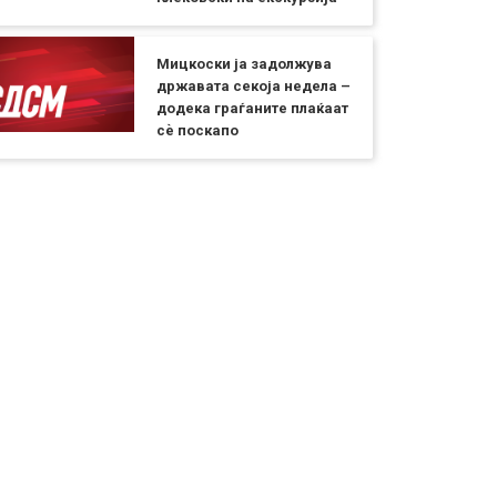
Мицкоски ја задолжува
државата секоја недела –
додека граѓаните плаќаат
сѐ поскапо