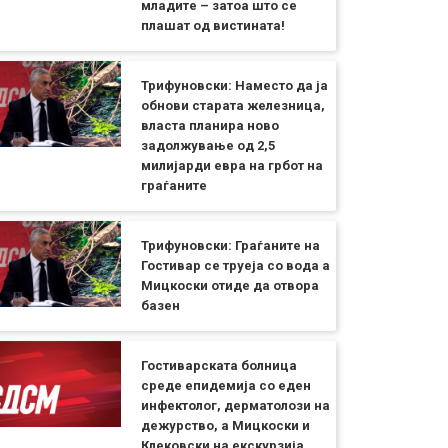
младите – затоа што се
плашат од вистината!
Трифуновски: Наместо да ја
обнови старата железница,
власта планира ново
задолжување од 2,5
милијарди евра на грбот на
граѓаните
Трифуновски: Граѓаните на
Гостивар се труеја со вода а
Мицкоски отиде да отвора
базен
Гостиварската болница
среде епидемија со еден
инфектолог, дерматолози на
дежурство, а Мицкоски и
Клековски на екскурзија