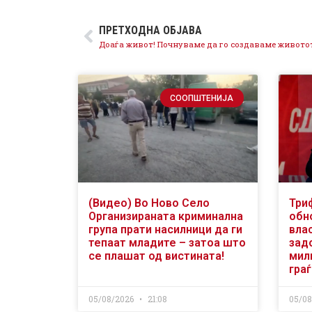
ПРЕТХОДНА ОБЈАВА
СООПШТЕНИЈА
(Видео) Во Ново Село
Три
Организираната криминална
обн
група прати насилници да ги
вла
тепаат младите – затоа што
зад
се плашат од вистината!
мили
гра
05/08/2026
21:08
05/0