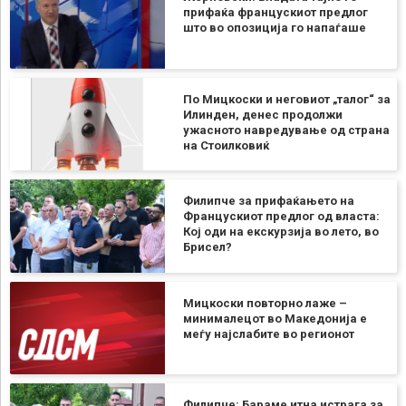
прифаќа францускиот предлог
што во опозиција го напаѓаше
По Мицкоски и неговиот „талог“ за
Илинден, денес продолжи
ужасното навредување од страна
на Стоилковиќ
Филипче за прифаќањето на
Францускиот предлог од власта:
Кој оди на екскурзија во лето, во
Брисел?
Мицкоски повторно лаже –
минималецот во Македонија е
меѓу најслабите во регионот
Филипче: Бараме итна истрага за