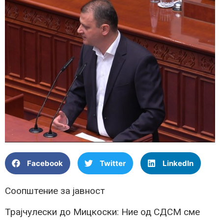
Facebook
Twitter
LinkedIn
Соопштение за јавност
Трајчулески до Мицкоски: Ние од СДСМ сме