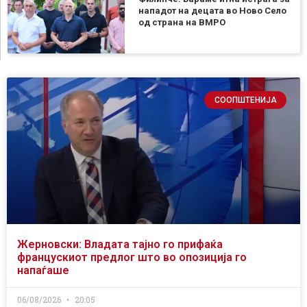
нападот на децата во Ново Село
од страна на ВМРО
СООПШТЕНИЈА
Жерновски: Владата тајно го прифаќа
францускиот предлог што во опозиција го
напаѓаше
06/08/2026
20:05