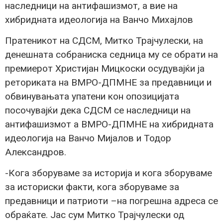
наследници на антифашизмот, а вие на
хибридната идеологија на Ванчо Михајлов
Пратеникот на СДСМ, Митко Трајчулески, на
денешната собраниска седница му се обрати на
премиерот Христијан Мицкоски осудувајќи ја
реториката на ВМРО-ДПМНЕ за предавници и
обвинувањата упатени кон опозицијата
посочувајќи дека СДСМ се наследници на
антифашизмот а ВМРО-ДПМНЕ на хибридната
идеологија на Ванчо Мијалов и Тодор
Александров.
-Кога зборуваме за историја и кога зборуваме
за историски факти, кога зборуваме за
предавници и патриоти –на погрешна адреса се
обраќате. Јас сум Митко Трајчулески од