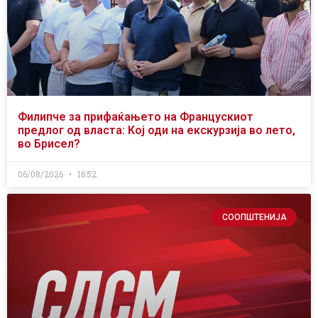
Филипче за прифаќањето на Францускиот
предлог од власта: Кој оди на екскурзија во лето,
во Брисел?
06/08/2026
16:52
СООПШТЕНИЈА