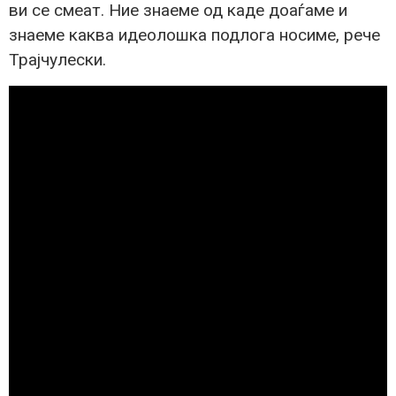
ви се смеат. Ние знаеме од каде доаѓаме и
знаеме каква идеолошка подлога носиме, рече
Трајчулески.