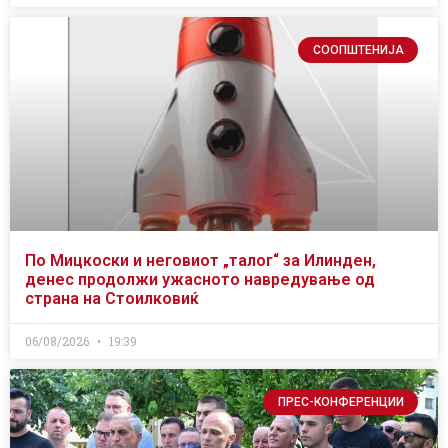
СООПШТЕНИЈА
По Мицкоски и неговиот „талог“ за Илинден,
денес продолжи ужасното навредување од
страна на Стоилковиќ
06/08/2026
19:39
ПРЕС-КОНФЕРЕНЦИИ