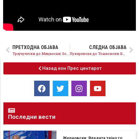
ПРЕТХОДНА ОБЈАВА
СЛЕДНА ОБЈАВА
Трајчулески до Мицкоски: Зошто го отворате прашањето за македонскиот јазик, не враќате во времето на Груевски со истите мотиви?
Лукаревска до Тошковски: Кој од власта ќе одговара што изгоре 20% од територијата на земјата во пожари?
Назад кон Прес центарот
Последни вести
Жерновски: Владата тајно го