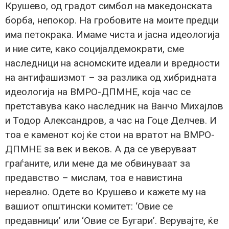
Крушево, од градот симбол на македонската
борба, непокор. На гробовите на моите предци
има петокрака. Имаме чиста и јасна идеологија
и ние сите, како социјалдемократи, сме
наследници на асномските идеали и вредности
на антифашизмот – за разлика од хибридната
идеологија на ВМРО-ДПМНЕ, која час се
претставува како наследник на Ванчо Михајлов
и Тодор Александров, а час на Гоце Делчев. И
тоа е каменот кој ќе стои на вратот на ВМРО-
ДПМНЕ за век и веков. А да се уверуваат
граѓаните, или мене да ме обвинуваат за
предавство – мислам, тоа е навистина
нереално. Одете во Крушево и кажете му на
вашиот општински комитет: ‘Овие се
предавници’ или ‘Овие се Бугари’. Верувајте, ќе