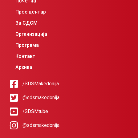
Почетна
Прес центар
За СДСМ
Организација
Програма
Контакт
Архива
/SDSMakedonija
@sdsmakedonija
/SDSMtube
@sdsmakedonija