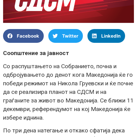
Facebook
Twitter
LinkedIn
Соопштение за јавност
Со распуштањето на Собранието, почна и
одбројувањето до денот кога Македонија ќе го
победи режимот на Никола Груевски и ќе почне
да се реализира планот на СДСМ и на
граѓаните за живот во Македонија. Се ближи 11
декември, референдумот на кој Македонија ќе
избере иднина.
По три дена натегање и откако сфатија дека