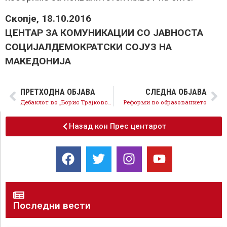
Скопје, 18.10.2016
ЦЕНТАР ЗА КОМУНИКАЦИИ СО ЈАВНОСТА
СОЦИЈАЛДЕМОКРАТСКИ СОЈУЗ НА
МАКЕДОНИЈА
ПРЕТХОДНА ОБЈАВА
СЛЕДНА ОБЈАВА
Дебаклот во „Борис Трајковски“ сурово ги демантира лажните анкети на Павел Шатев и Димитрија Чуповски
Реформи во образованието
Назад кон Прес центарот
Последни вести