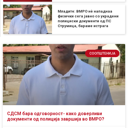
Младите: ВМРО нè нападнаа
физички сега јавно со украдени
полициски документи од ПС
Струмица, бараме истрага
СООПШТЕНИЈА
СДСМ бара одговорност- како доверливи
документи од полиција завршија во ВМРО?