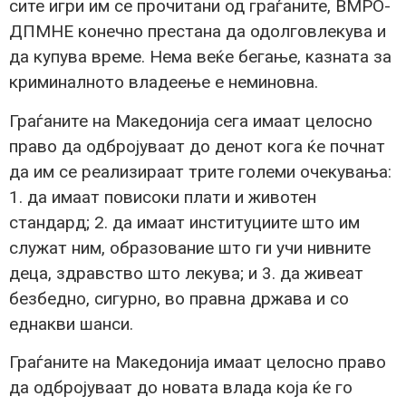
сите игри им се прочитани од граѓаните, ВМРО-
ДПМНЕ конечно престана да одолговлекува и
да купува време. Нема веќе бегање, казната за
криминалното владеење е неминовна.
Граѓаните на Македонија сега имаат целосно
право да одбројуваат до денот кога ќе почнат
да им се реализираат трите големи очекувања:
1. да имаат повисоки плати и животен
стандард; 2. да имаат институциите што им
служат ним, образование што ги учи нивните
деца, здравство што лекува; и 3. да живеат
безбедно, сигурно, во правна држава и со
еднакви шанси.
Граѓаните на Македонија имаат целосно право
да одбројуваат до новата влада која ќе го