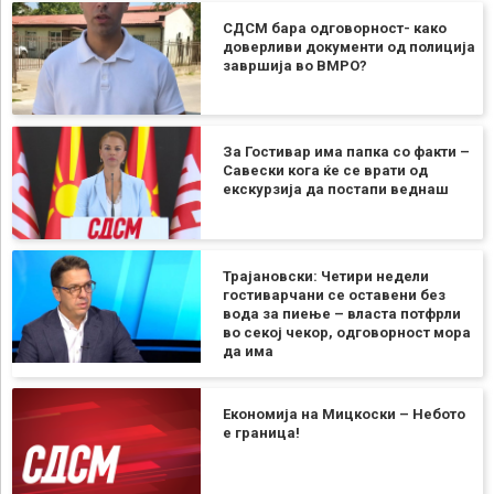
СДСМ бара одговорност- како
доверливи документи од полиција
завршија во ВМРО?
За Гостивар има папка со факти –
Савески кога ќе се врати од
екскурзија да постапи веднаш
Трајановски: Четири недели
гостиварчани се оставени без
вода за пиење – власта потфрли
во секој чекор, одговорност мора
да има
Економија на Мицкоски – Небото
е граница!