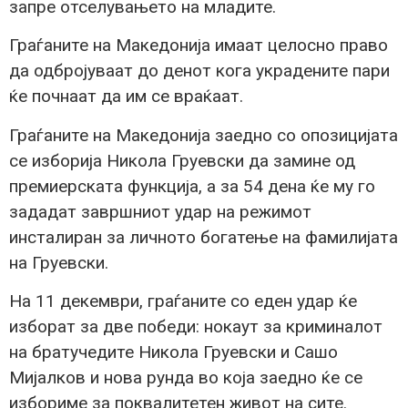
запре отселувањето на младите.
Граѓаните на Македонија имаат целосно право
да одбројуваат до денот кога украдените пари
ќе почнаат да им се враќаат.
Граѓаните на Македонија заедно со опозицијата
се изборија Никола Груевски да замине од
премиерската функција, а за 54 дена ќе му го
зададат завршниот удар на режимот
инсталиран за личното богатење на фамилијата
на Груевски.
На 11 декември, граѓаните со еден удар ќе
изборат за две победи: нокаут за криминалот
на братучедите Никола Груевски и Сашо
Мијалков и нова рунда во која заедно ќе се
избориме за поквалитетен живот на сите.