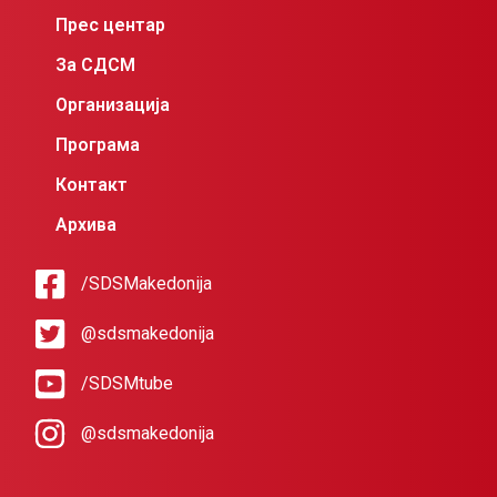
Прес центар
За СДСМ
Организација
Програма
Контакт
Архива
/SDSMakedonija
@sdsmakedonija
/SDSMtube
@sdsmakedonija