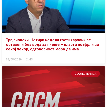
Трајановски: Четири недели гостиварчани се
оставени без вода за пиење – власта потфрли во
секој чекор, одговорност мора да има
08/08/2026
11:43
СООПШТЕНИЈА