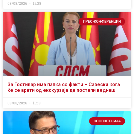
08/08/2026
12:28
ПРЕС-КОНФЕРЕНЦИИ
За Гостивар има папка со факти – Савески кога
ќе се врати од екскурзија да постапи веднаш
08/08/2026
11:58
СООПШТЕНИЈА