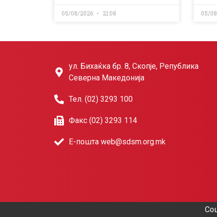
05/08/2026
21:08
05/0
ул. Бихаќка бр. 8, Скопје, Република
Северна Македонија
Тел. (02) 3293 100
Факс (02) 3293 114
Е-пошта web@sdsm.org.mk
Соц