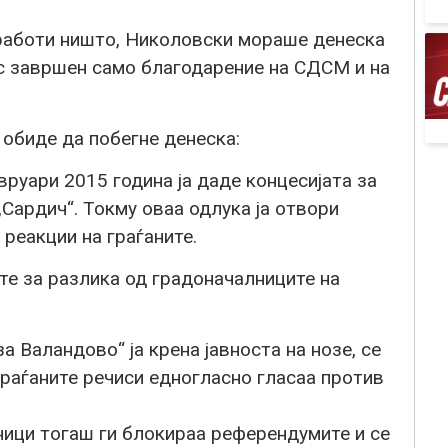
аботи ништо, Николовски мораше денеска
с завршен само благодарение на СДСМ и на
 обиде да побегне денеска:
уари 2015 година ја даде концесијата за
„Сардич“. Токму оваа одлука ја отвори
реакции на граѓаните.
те за разлика од градоначалниците на
а Валандово“ ја крена јавноста на нозе, се
раѓаните речиси едногласно гласаа против
ци тогаш ги блокираа референдумите и се