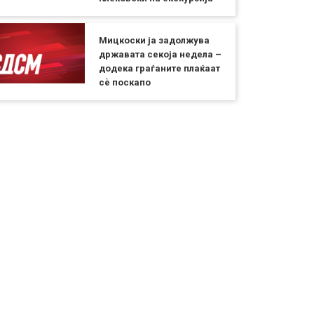
Мицкоски ја задолжува
државата секоја недела –
додека граѓаните плаќаат
сѐ поскапо