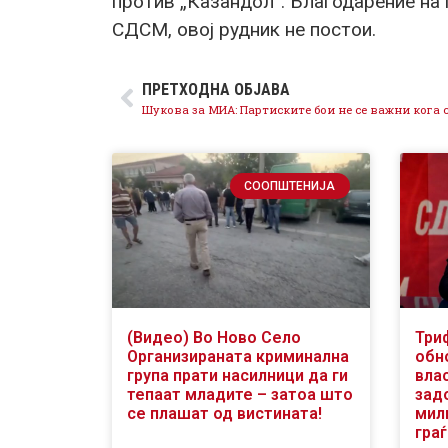
против „Казандол“. Благодарение на 
СДСМ, овој рудник не постои.
ПРЕТХОДНА ОБЈАВА
СООПШТЕНИЈА
(Видео) Во Ново Село
Три
Организираната криминална
обн
група прати насилници да ги
вла
тепаат младите – затоа што
зад
се плашат од вистината!
мили
гра