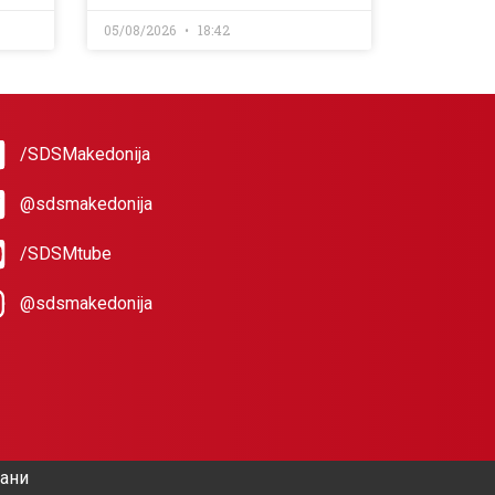
05/08/2026
18:42
/SDSMakedonija
@sdsmakedonija
/SDSMtube
@sdsmakedonija
жани