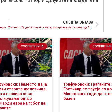
граѓанскиот отпор и одлуките на владата на
СЛЕДНА ОБЈАВА
Шукова за МИА: Партиските бои не се важни кога се работи за граѓаните, ќе бидам градоначалник на сите
Битиќи: Ја добивме битката, концесијата дадена од ВМРО-ДПМНЕ, падна на арбитража
СООПШТЕНИЈА
СООПШТЕНИ
фуновски: Наместо да ја
Трифуновски: Граѓаните 
ови старата железница,
Гостивар се труеја со во
ста планира ново
Мицкоски отиде да отв
олжување од 2,5
базен
јарди евра на грбот на
ѓаните