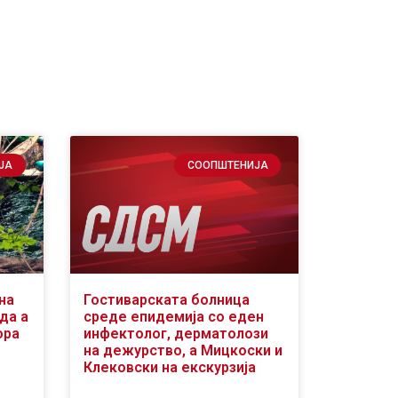
ЈА
СООПШТЕНИЈА
на
Гостиварската болница
да а
среде епидемија со еден
ора
инфектолог, дерматолози
на дежурство, а Мицкоски и
Клековски на екскурзија