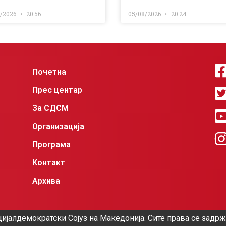
8/2026
20:56
05/08/2026
20:24
Почетна
Прес центар
За СДСМ
Организација
Програма
Контакт
Архива
ијалдемократски Сојуз на Македонија. Сите права се задр