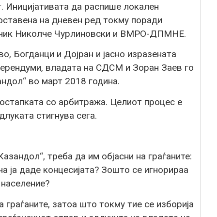
т. Иницијативата да распише локален
ставена на дневен ред токму поради
лник Николче Чурлиновски и ВМРО-ДПМНЕ.
о, Богданци и Дојран и јасно изразената
ферендуми, владата на СДСМ и Зоран Заев го
ндол“ во март 2018 година.
постапката со арбитража. Целиот процес е
луката стигнува сега.
азандол“, треба да им објасни на граѓаните:
на ја даде концесијата? Зошто се игнорираа
 население?
 граѓаните, затоа што токму тие се изборија