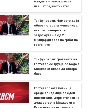
младите – затоа што се
плашат од вистината!
Трифуновски: Наместо да ја
обнови старата железница,
власта планира ново
задолжување од 2,5
милијарди евра на грбот на
граѓаните
Трифуновски: Граѓаните на
Гостивар се труеја со вода а
Мицкоски отиде да отвора
базен
Гостиварската болница
среде епидемија со еден
инфектолог, дерматолози на
дежурство, а Мицкоски и
Клековски на екскурзија