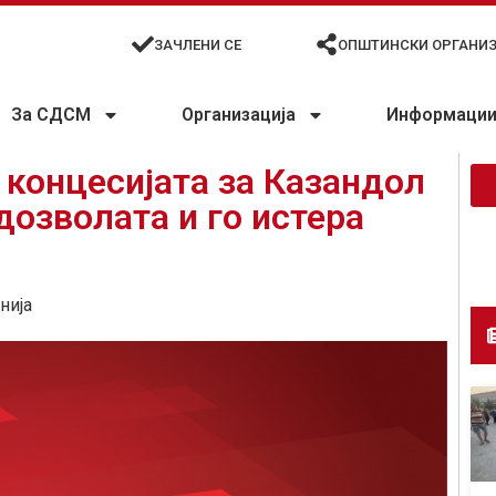
ЗАЧЛЕНИ СЕ
ОПШТИНСКИ ОРГАНИ
За СДСМ
Организација
Информации 
концесијата за Казандол
дозволата и го истера
нија