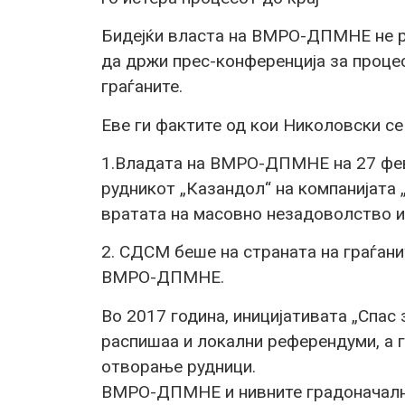
Бидејќи власта на ВМРО-ДПМНЕ не р
да држи прес-конференција за проце
граѓаните.
Еве ги фактите од кои Николовски се
1.Владата на ВМРО-ДПМНЕ на 27 февр
рудникот „Казандол“ на компанијата 
вратата на масовно незадоволство и 
2. СДСМ беше на страната на граѓани
ВМРО-ДПМНЕ.
Во 2017 година, иницијативата „Спас з
распишаа и локални референдуми, а г
отворање рудници.
ВМРО-ДПМНЕ и нивните градоначални