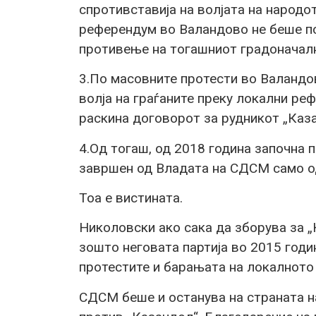
спротивставија на волјата на народо
референдум во Валандово не беше по
противење на тогашниот градонача
3.По масовните протести во Валандов
волја на граѓаните преку локални ре
раскина договорот за рудникот „Каза
4.Од тогаш, од 2018 година започна 
завршен од Владата на СДСМ само од
Тоа е вистината.
Николовски ако сака да зборува за „К
зошто неговата партија во 2015 годи
протестите и барањата на локалното
СДСМ беше и останува на страната на