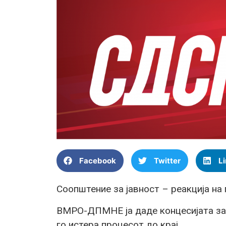
Facebook
Twitter
L
Соопштение за јавност – реакција 
ВМРО-ДПМНЕ ја даде концесијата за
го истера процесот до крај