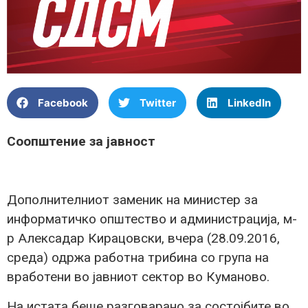
Facebook
Twitter
LinkedIn
Соопштение за јавност
Дополнителниот заменик на министер за
информатичко општество и администрација, м-
р Алексадар Кирацовски, вчера (28.09.2016,
среда) одржа работна трибина со група на
вработени во јавниот сектор во Куманово.
На истата беше разговарано за состојбите во