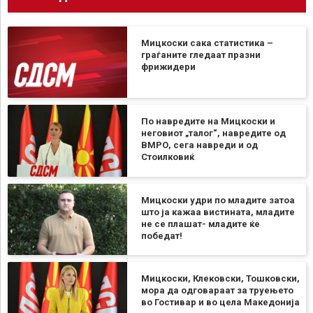
Мицкоски сака статистика –
граѓаните гледаат празни
фрижидери
По навредите на Мицкоски и
неговиот „талог“, навредите од
ВМРО, сега навреди и од
Стоилковиќ
Мицкоски удри по младите затоа
што ја кажаа вистината, младите
не се плашат- младите ќе
победат!
Мицкоски, Клековски, Тошковски,
мора да одговараат за труењето
во Гостивар и во цела Македонија