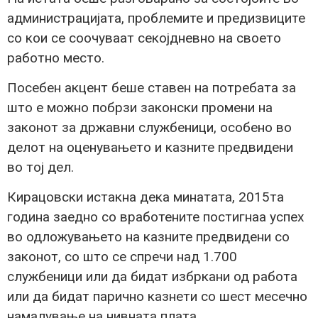
администрацијата, проблемите и предизвиците
со кои се соочуваат секојдневно на своето
работно место.
Посебен акцент беше ставен на потребата за
што е можно побрзи законски промени на
законот за државни службеници, особено во
делот на оценувањето и казните предвидени
во тој дел.
Кирацовски истакна дека минатата, 2015та
година заедно со вработените постигнаа успех
во одложувањето на казните предвидени со
законот, со што се спречи над 1.700
службеници или да бидат избркани од работа
или да бидат парично казнети со шест месечно
намалување на нивната плата.