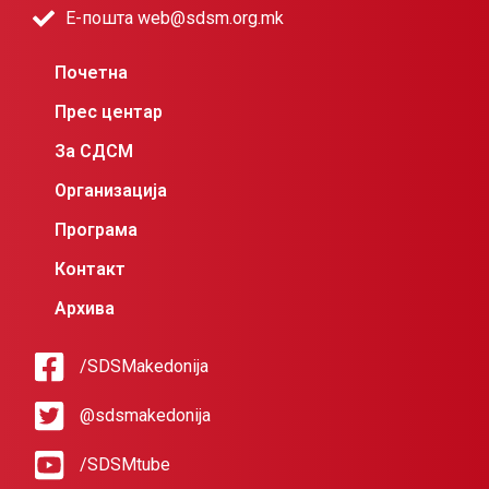
Е-пошта web@sdsm.org.mk
Почетна
Прес центар
За СДСМ
Организација
Програма
Контакт
Архива
/SDSMakedonija
@sdsmakedonija
/SDSMtube