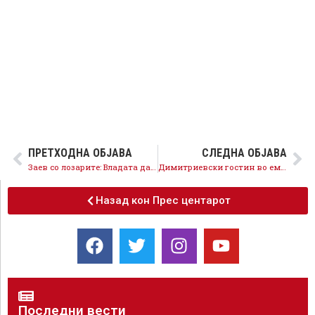
ПРЕТХОДНА ОБЈАВА
СЛЕДНА ОБЈАВА
Заев со лозарите: Владата да помогне визбите да го складираат грозјето
Димитриевски гостин во емисијата Клик плус на ТВ 21
Назад кон Прес центарот
Последни вести