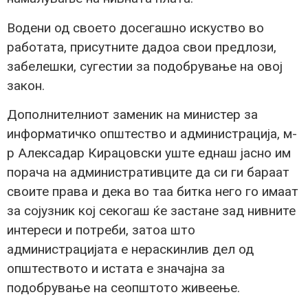
Водени од своето досегашно искуство во
работата, присутните дадоа свои предлози,
забелешки, сугестии за подобрување на овој
закон.
Дополнителниот заменик на министер за
информатичко општество и администрација, м-
р Алексадар Кирацовски уште еднаш јасно им
порача на административците да си ги бараат
своите права и дека во таа битка него го имаат
за сојузник кој секогаш ќе застане зад нивните
интереси и потреби, затоа што
администрацијата е нераскинлив дел од
општеството и истата е значајна за
подобрување на сеопштото живеење.