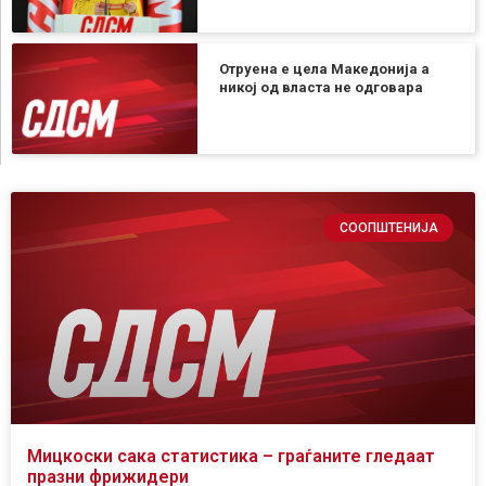
Отруена е цела Македонија а
никој од власта не одговара
СООПШТЕНИЈА
Мицкоски сака статистика – граѓаните гледаат
празни фрижидери