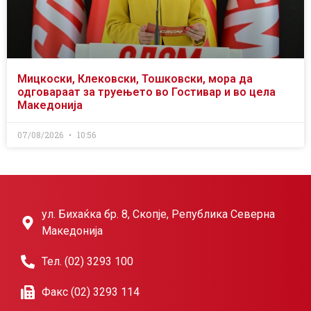
Мицкоски, Клековски, Тошковски, мора да
одговараат за труењето во Гостивар и во цела
Македонија
07/08/2026
10:56
ул. Бихаќка бр. 8, Скопје, Република Северна
Македонија
Тел. (02) 3293 100
Факс (02) 3293 114