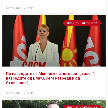
07/08/2026
15:55
ПРЕС-КОНФЕРЕНЦИИ
По навредите на Мицкоски и неговиот „талог“,
навредите од ВМРО, сега навреди и од
Стоилковиќ
07/08/2026
12:47
ПРЕС-КОНФЕРЕНЦИИ