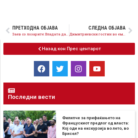
ПРЕТХОДНА ОБЈАВА
СЛЕДНА ОБЈАВА
Заев со лозарите: Владата да помогне визбите да го складираат грозјето
Димитриевски гостин во емисијата Клик плус на ТВ 21
Назад кон Прес центарот
Последни вести
Филипче за прифаќањето на
Францускиот предлог од власта:
Кој оди на екскурзија во лето, во
Брисел?