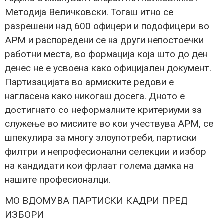
Методија Величковски. Тогаш итно се
разрешени над 600 офицери и подофицери во
АРМ и распоредени се на други непостоечки
работни места, во формација која што до ден
денес не е усвоена како официјален документ.
Партизацијата во армиските редови е
нагласена како никогаш досега. Дното е
достигнато со неформалните критериуми за
служење во мисиите во кои учествува АРМ, се
шпекулира за многу злоупотреби, партиски
филтри и непрофесионални селекции и избор
на кандидати кои фрлаат голема дамка на
нашите професионалци.
МО ВДОМУВА ПАРТИСКИ КАДРИ ПРЕД
ИЗБОРИ