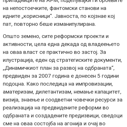
припадниците на АРМ, поделувајќи ги броевите
на непостоечките, фантомски станови на
идните „корисници“. Јавноста, по којзнае кој
пат, повторно беше изманипулирана.
Општо земено, сите реформски проекти и
активности, цела една декада од владеењето
на оваа власт се практично во застој. За
илустрација, еден од стратегиските документи,
„Динамичкиот план за развој на одбраната“,
предвиден за 2007 година е донесен 5 години
подоцна. Како последица на импровизации,
аматеризам, дилетантизам, немање капацитет,
визија, знаење и соодветни човечки ресурси за
реализација на предвидените реформи во
одбраната и создадените предизвици, сведоци
сме на оваа состојба на агонија и очај во