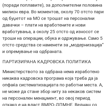
(поради поплавите), за дополнителни половина
милион евра. Во моментов, околу 70 отсто пари
од буџетот на МО се трошат на персонални
давачки – плати на вработените и нови
вработувања, а околу 25 отсто од износот се
троши на операции, обука и одржување. Само 5
отсто средства се наменети за „модернизација“
и опремување на одбраната.
ПАРТИЗИРАНА КАДРОВСКА ПОЛИТИКА
Министерството за одбрана нема изработено
никаква кадровска програма која треба да ја
опфаќа систематизацијата по работни места. А,
не може да стане збор ниту за некаков систем
на персонален менаџмент, во овој период
откако е на власт ВМРО-ДПМНЕ. Веднаш со