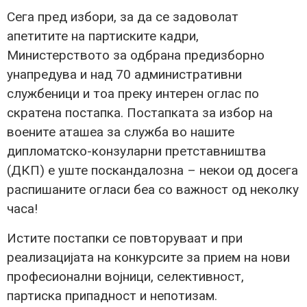
Сега пред избори, за да се задоволат
апетитите на партиските кадри,
Министерството за одбрана предизборно
унапредува и над 70 административни
службеници и тоа преку интерен оглас по
скратена постапка. Постапката за избор на
воените аташеа за служба во нашите
дипломатско-конзуларни претставништва
(ДКП) е уште поскандалозна – некои од досега
распишаните огласи беа со важност од неколку
часа!
Истите постапки се повторуваат и при
реализацијата на конкурсите за прием на нови
професионални војници, селективност,
партиска припадност и непотизам.