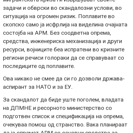
задачи и обврски во скандалозни услови, во
ситуација на огромен ризик. Поплавите во
скопско само ја исфрлија на виделина очајната
состојба на АРМ. Без соодветна опрема,
средства, инженериска механизација и други
ресурси, војниците беа испратени во кризните
региони речиси голораки да се справуваат со
последиците од поплавите.
Ова никако не смее да си го дозволи држава-
аспирант за НАТО и за ЕУ.
За скандалот да биде уште поголем, владата
на ДПМНЕ и ресорното министерство со
подготвен список и спецификација на опрема,
очекуваа помош од странство. Вака планираат
да ја опремат АРМ со основни средства за