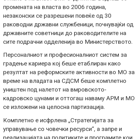
промената на власта во 2006 година,
незаконски се разрешени повеќе од 30
раководни државни службеници, почнувајќи од
државните советници до раководителите на
сите подрачни одделенија во Министерството.
Персоналниот и професионалниот систем за
градење кариера кој беше етаблиран како
резултат на реформските активности во МО за
време на владата на СДСМ беше комплетно
уништен под налетот на вмровското-
кадровско цунами и оттогаш наваму АРМ и МО
се изложени на целосна партизација.
Комплетно е исфрлена „Стратегијата за
управување со човечки ресурси“, а запре и
реализацијата на политиките и програмите кои