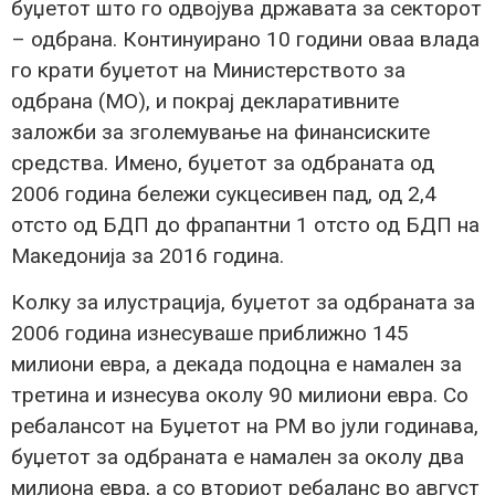
буџетот што го одвојува државата за секторот
– одбрана. Континуирано 10 години оваа влада
го крати буџетот на Министерството за
одбрана (МО), и покрај декларативните
заложби за зголемување на финансиските
средства. Имено, буџетот за одбраната од
2006 година бележи сукцесивен пад, од 2,4
отсто од БДП до фрапантни 1 отсто од БДП на
Македонија за 2016 година.
Колку за илустрација, буџетот за одбраната за
2006 година изнесуваше приближно 145
милиони евра, а декада подоцна е намален за
третина и изнесува околу 90 милиони евра. Со
ребалансот на Буџетот на РМ во јули годинава,
буџетот за одбраната е намален за околу два
милиона евра, а со вториот ребаланс во август