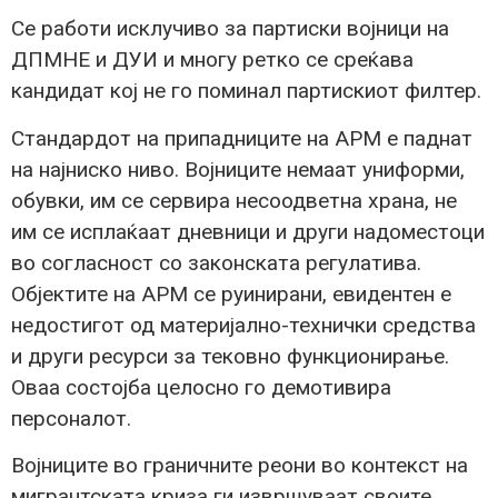
Се работи исклучиво за партиски војници на
ДПМНЕ и ДУИ и многу ретко се среќава
кандидат кој не го поминал партискиот филтер.
Стандардот на припадниците на АРМ е паднат
на најниско ниво. Војниците немаат униформи,
обувки, им се сервира несоодветна храна, не
им се исплаќаат дневници и други надоместоци
во согласност со законската регулатива.
Објектите на АРМ се руинирани, евидентен е
недостигот од материјално-технички средства
и други ресурси за тековно функционирање.
Оваа состојба целосно го демотивира
персоналот.
Војниците во граничните реони во контекст на
мигрантската криза ги извршуваат своите