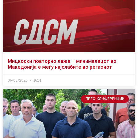
Мицкоски повторно лаже – минималецот во
Македонија е меѓу најслабите во регионот
06/08/2026
16:51
ПРЕС-КОНФЕРЕНЦИИ