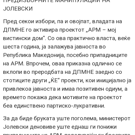
ПРЕДИЗБОРНИТЕ МАНИПУЛАЦИИ НА
ЈОЛЕВСКИ
Пред секои избори, па и овојпат, владата на
ДПМНЕ го активира проектот „АРМ – мој
вистински дом“. Со ова практично власта, веќе
шеста година, ја залажува јавноста во
Република Македонија, посебно припадниците
на АРМ. Впрочем, оваа приказна одлично се
вклопи во преродбата на ДПМНЕ заедно со
стотиците други „ЌЕ“ проекти, кои иницијално ја
привлекоа јавноста и имаа позитивен одиум, а
времето покажа дека мотивите на проектот
беа единствено партиско-лукративни.
За да биде бруката уште поголема, министерот
Јолевски деновиве уште еднаш ги понижи