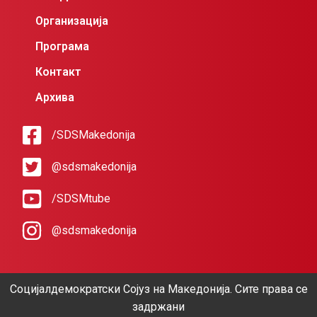
Организација
Програма
Контакт
Архива
/SDSMakedonija
@sdsmakedonija
/SDSMtube
@sdsmakedonija
Социјалдемократски Сојуз на Македонија. Сите права се
задржани