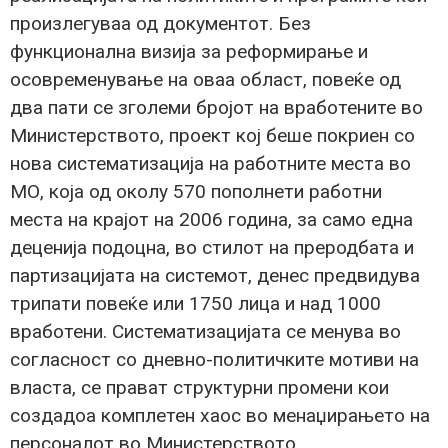
произлегуваа од документот. Без
функционална визија за реформирање и
осовременување на оваа област, повеќе од
два пати се зголеми бројот на вработените во
Министерството, проект кој беше покриен со
нова систематизација на работните места во
МО, која од околу 570 пополнети работни
места на крајот на 2006 година, за само една
деценија подоцна, во стилот на преродбата и
партизацијата на системот, денес предвидува
трипати повеќе или 1750 лица и над 1000
вработени. Систематизацијата се менува во
согласност со дневно-политичките мотиви на
власта, се прават структурни промени кои
создадоа комплетен хаос во менаџирањето на
персоналот во Министерството.