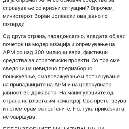
справување со кризни ситуации!? Впрочем,
министерот Зоран Јолевски ова јавно го
потврди.
Од друга страна, парадоксално, владата објави
почеток на модернизација и опремување на
АРМ со над 300 милиони евра, фиктивни
средства за стратегиски проекти. Со тоа сме
сведоци на невидено предизборно
понижување, омаловажување и потценување
на припадниците на АРМ и на целокупната
јавност во државата. На манипулациите од
страна на власта им нема крај. Ова претставува
и голем срам за граѓаните. Но, тука приказната
не завршува!