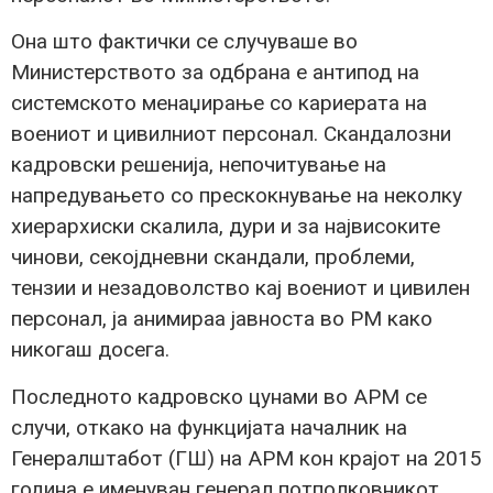
Она што фактички се случуваше во
Министерството за одбрана е антипод на
системското менаџирање со кариерата на
воениот и цивилниот персонал. Скандалозни
кадровски решенија, непочитување на
напредувањето со прескокнување на неколку
хиерархиски скалила, дури и за највисоките
чинови, секојдневни скандали, проблеми,
тензии и незадоволство кај воениот и цивилен
персонал, ја анимираа јавноста во РМ како
никогаш досега.
Последното кадровско цунами во АРМ се
случи, откако на функцијата началник на
Генералштабот (ГШ) на АРМ кон крајот на 2015
година е именуван генерал потполковникот