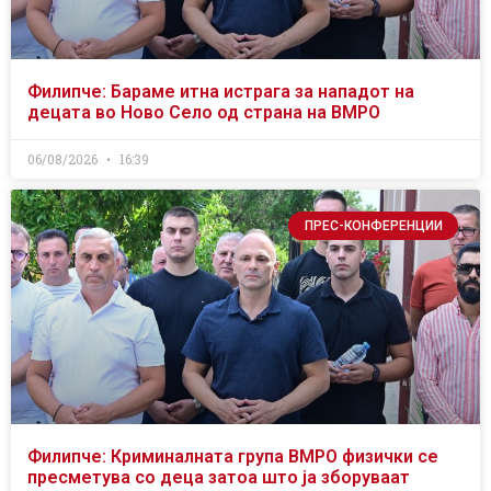
Филипче: Бараме итна истрага за нападот на
децата во Ново Село од страна на ВМРО
06/08/2026
16:39
ПРЕС-КОНФЕРЕНЦИИ
Филипче: Криминалната група ВМРО физички се
пресметува со деца затоа што ја зборуваат