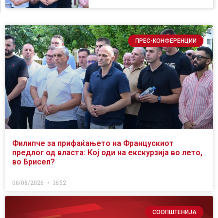
ПРЕС-КОНФЕРЕНЦИИ
Филипче за прифаќањето на Францускиот
предлог од власта: Кој оди на екскурзија во лето,
во Брисел?
06/08/2026
16:52
СООПШТЕНИЈА