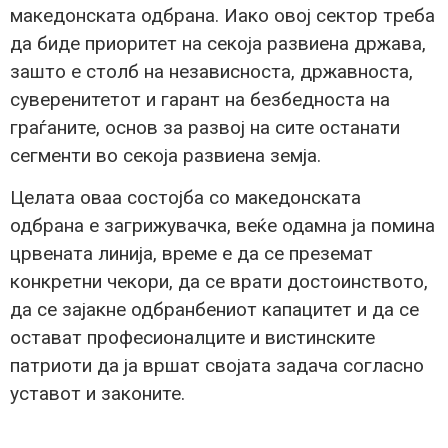
македонската одбрана. Иако овој сектор треба
да биде приоритет на секоја развиена држава,
зашто е столб на независноста, државноста,
суверенитетот и гарант на безбедноста на
граѓаните, основ за развој на сите останати
сегменти во секоја развиена земја.
Целата оваа состојба со македонската
одбрана е загрижувачка, веќе одамна ја помина
црвената линија, време е да се преземат
конкретни чекори, да се врати достоинството,
да се зајакне одбранбениот капацитет и да се
остават професионалците и вистинските
патриоти да ја вршат својата задача согласно
уставот и законите.