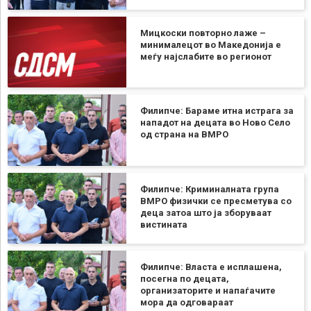
Мицкоски повторно лаже –
минималецот во Македонија е
меѓу најслабите во регионот
Филипче: Бараме итна истрага за
нападот на децата во Ново Село
од страна на ВМРО
Филипче: Криминалната група
ВМРО физички се пресметува со
деца затоа што ја зборуваат
вистината
Филипче: Власта е исплашена,
посегна по децата,
организаторите и напаѓачите
мора да одговараат