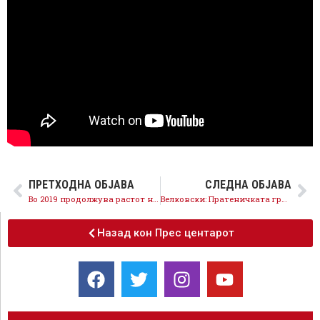
ПРЕТХОДНА ОБЈАВА
СЛЕДНА ОБЈАВА
Во 2019 продолжува растот на платите, зголемување на минималната плата, стартува повратот на ДДВ, повеќе пари во секое семејство
Велковски: Пратеничката група на СДСМ ќе бара одложување на законските измени за пазарџиите
Назад кон Прес центарот