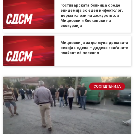
Гостиварската болница среде
епидемија со еден инфектолог,
дерматолози на дежурство, а
Мицкоски и Клековски на
екскурзија
Мицкоски ја задолжува државата
секоја недела – додека граѓаните
плаќаат сѐ поскапо
СООПШТЕНИЈА