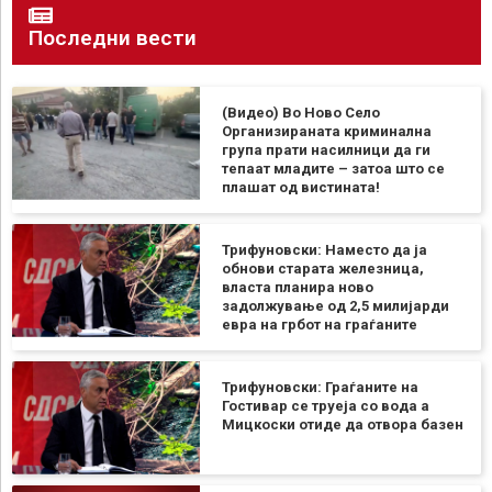
Последни вести
(Видео) Во Ново Село
Организираната криминална
група прати насилници да ги
тепаат младите – затоа што се
плашат од вистината!
Трифуновски: Наместо да ја
обнови старата железница,
власта планира ново
задолжување од 2,5 милијарди
евра на грбот на граѓаните
Трифуновски: Граѓаните на
Гостивар се труеја со вода а
Мицкоски отиде да отвора базен