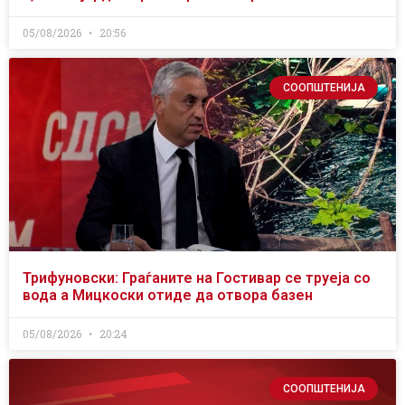
05/08/2026
20:56
СООПШТЕНИЈА
Трифуновски: Граѓаните на Гостивар се труеја со
вода а Мицкоски отиде да отвора базен
05/08/2026
20:24
СООПШТЕНИЈА