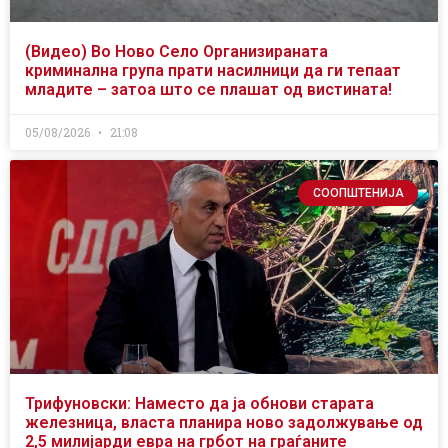
(Видео) Во Ново Село Организираната
криминална група прати насилници да ги тепаат
младите – затоа што се плашат од вистината!
05/08/2026
21:08
СООПШТЕНИЈА
Трифуновски: Наместо да ја обнови старата
железница, власта планира ново задолжување од
2,5 милијарди евра на грбот на граѓаните