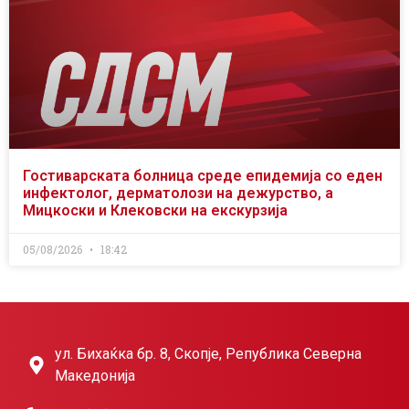
Гостиварската болница среде епидемија со еден
инфектолог, дерматолози на дежурство, а
Мицкоски и Клековски на екскурзија
05/08/2026
18:42
ул. Бихаќка бр. 8, Скопје, Република Северна
Македонија