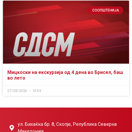
СООПШТЕНИЈА
Мицкоски на екскурзија од 4 дена во Брисел, баш
во лето
07/08/2026
10:54
ул. Бихаќка бр. 8, Скопје, Република Северна
Македонија