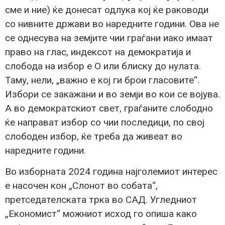
сме и ние) ќе донесат одлука кој ќе раководи
со нивните држави во наредните години. Ова не
се однесува на земјите чии граѓани иако имаат
право на глас, индексот на демократија и
слобода на избор е О или блиску до нулата.
Таму, нели, „важно е кој ги брои гласовите“.
Избори се закажани и во земји во кои се војува.
А во демократскиот свет, граѓаните слободно
ќе направат избор со чии последици, по свој
слободен избор, ќе треба да живеат во
наредните години.
Во изборната 2024 година наjголемиот интерес
е насочен кон „Слонот во собата“,
претседателската трка во САД. Угледниот
„Економист“ можниот исход го опиша како