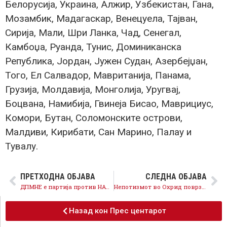
Белорусија, Украина, Алжир, Узбекистан, Гана,
Мозамбик, Мадагаскар, Венецуела, Тајван,
Сирија, Мали, Шри Ланка, Чад, Сенегал,
Камбоџа, Руанда, Тунис, Доминиканска
Република, Јордан, Јужен Судан, Азербејџан,
Того, Ел Салвадор, Мавританија, Панама,
Грузија, Молдавија, Монголија, Уругвај,
Боцвана, Намибија, Гвинеја Бисао, Маврициус,
Комори, Бутан, Соломонските острови,
Малдиви, Кирибати, Сан Марино, Палау и
Тувалу.
ПРЕТХОДНА ОБЈАВА
СЛЕДНА ОБЈАВА
ДПМНЕ е партија против НАТО и ЕУ, затоа е против модернизација на АРМ
Непотизмот во Охрид поврзан со Пецаков е потврда дека нема промена во ДПМНЕ
Назад кон Прес центарот