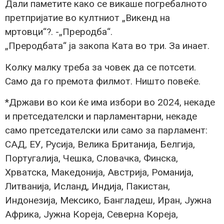
Дали паметите како се викаше погребалното
претпријатие во култниот „Викенд на
мртовци“?. -„Преродба“.
„Преродбата“ ја закопа Ката во три. За инает.
Колку малку треба за човек да се потсети.
Само да го премота филмот. Ништо повеќе.
*Држави во кои ќе има избори во 2024, некаде
и претседателски и парламентарни, некаде
само претседателски или само за парламент:
САД, ЕУ, Русија, Велика Британија, Белгија,
Португалија, Чешка, Словачка, Финска,
Хрватска, Македонија, Австрија, Романија,
Литванија, Исланд, Индија, Пакистан,
Индонезија, Мексико, Бангладеш, Иран, Јужна
Африка, Јужна Кореја, Северна Кореја,