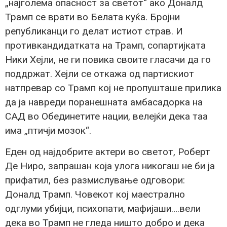
„најголема опасност за светот“ ако Доналд
Трамп се врати во Белата куќа. Бројни
републиканци го делат истиот страв. И
противкандидатката на Трамп, сопартијката
Ники Хејли, не ги повика своите гласачи да го
поддржат. Хејли се откажа од партискиот
натпревар со Трамп кој не пропушташе прилика
да ја навреди поранешната амбасадорка на
САД во Обединетите нации, велејќи дека таа
има „птичји мозок“.
Еден од најдобрите актери во светот, Роберт
Де Ниро, запрашан која улога никогаш не би ја
прифатил, без размислување одговори:
Доналд Трамп. Човекот кој маестрално
одглуми убијци, психопати, мафијаши….вели
дека во Трамп не гледа ништо добро и дека