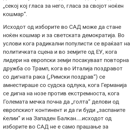
„секој кој гласа за него, гласа за својот ноќен
кошмар“.
Исходот од изборите во САД можe да станe
ноќен кошмар и за светската демократија. Во
услови кога радикални популисти се враќаат на
политичката сцена и во земјите од ЕУ, кога
лидери на европски земји посакуваат повторна
дружба со Трамп, кога во Италија поздравот
со дигната рака („Римски поздрав“) се
амнестираше со судска одлука, кога Германија
се дигна на нозе против екстремноста, кога
Големата мечка почна да „голта“ делови од
европскиот континент и да ги буди „заспаните
ќелии“ и на Западен Балкан…..исходот од
изборите во САД не е само прашање за