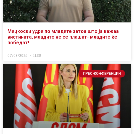
Мицкоски удри по младите затоа што ја кажаа
вистината, младите не се плашат- младите ќе
победат!
07/08/2026
11:35
ПРЕС-КОНФЕРЕНЦИИ