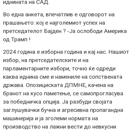
иднината на САД.
Во една анкета, впечатлив е одговорот на
прашањето: кој е најголемиот успех на
претседателот Бајден ? -Ја ослободи Америка
од Трамп !
2024 година е изборна година и кај нас. Нашиот
избор, на претседателските и на
парламентарните избори, точно ќе одреди
каква иднина сме и намениле на сопствената
држава. Опозициската ДПМНЕ, качена на
бранот на кусо паметење, се самопрогласува
за победничка опција. Ја разбуди својата
заглушувачки бучна и агресивна пропагандна
машинерија и ја зголеми нормата на
производство на лажни вести до невкусни