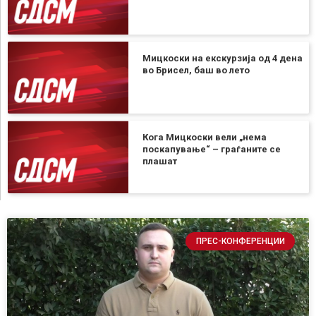
Мицкоски на екскурзија од 4 дена
во Брисел, баш во лето
Кога Мицкоски вели „нема
поскапување“ – граѓаните се
плашат
ПРЕС-КОНФЕРЕНЦИИ