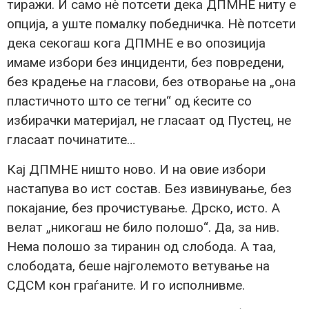
тиражи. И само нè потсети дека ДПМНЕ ниту е
опција, а уште помалку победничка. Нè потсети
дека секогаш кога ДПМНЕ е во опозиција
имаме избори без инциденти, без повредени,
без крадење на гласови, без отворање на „она
пластичното што се тегни“ од ќесите со
избирачки материјал, не гласаат од Пустец, не
гласаат починатите…
Кај ДПМНЕ ништо ново. И на овие избори
настапува во ист состав. Без извинување, без
покајание, без прочистување. Дрско, исто. А
велат „никогаш не било полошо“. Да, за нив.
Нема полошо за тиранин од слобода. А таа,
слободата, беше најголемото ветување на
СДСМ кон граѓаните. И го исполнивме.