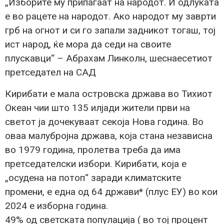
„Изборите му припаѓаат на народот. И одлуката
е во рацете на народот. Ако народот му заврти
грб на огнот и си го запали задникот тогаш, тој
ист народ, ќе мора да седи на своите
плускавци“ – Абрахам Линколн, шеснаесетиот
претседател на САД
Кирибати е мала островска држава во Тихиот
Океан чии што 135 илјади жители први на
светот ја дочекуваат секоја Нова година. Во
оваа малубројна држава, која стана независна
во 1979 година, пролетва треба да има
претседателски избори. Кирибати, која е
„осудена на потоп“ заради климатските
промени, е една од 64 држави* (плус ЕУ) во кои
2024 е изборна година.
49% од светската популација ( во тој процент