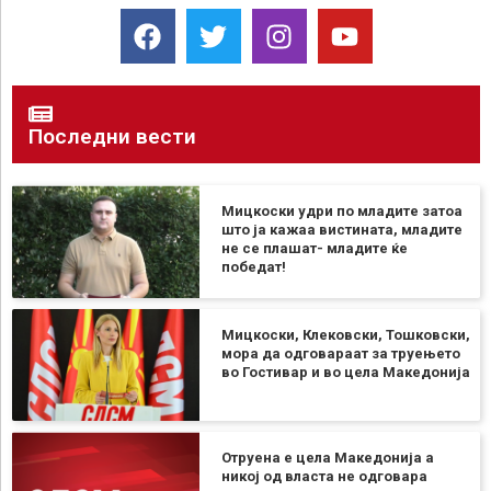
Последни вести
Мицкоски удри по младите затоа
што ја кажаа вистината, младите
не се плашат- младите ќе
победат!
Мицкоски, Клековски, Тошковски,
мора да одговараат за труењето
во Гостивар и во цела Македонија
Отруена е цела Македонија а
никој од власта не одговара